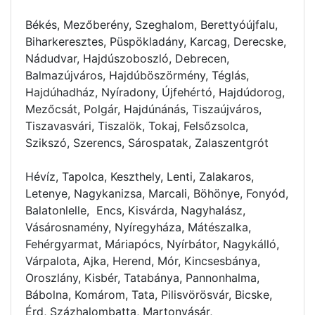
Békés, Mezőberény, Szeghalom, Berettyóújfalu,
Biharkeresztes, Püspökladány, Karcag, Derecske,
Nádudvar, Hajdúszoboszló, Debrecen,
Balmazújváros, Hajdúböszörmény, Téglás,
Hajdúhadház, Nyíradony, Újfehértó, Hajdúdorog,
Mezőcsát, Polgár, Hajdúnánás, Tiszaújváros,
Tiszavasvári, Tiszalök, Tokaj, Felsőzsolca,
Szikszó, Szerencs, Sárospatak, Zalaszentgrót
Hévíz, Tapolca, Keszthely, Lenti, Zalakaros,
Letenye, Nagykanizsa, Marcali, Böhönye, Fonyód,
Balatonlelle, Encs, Kisvárda, Nagyhalász,
Vásárosnamény, Nyíregyháza, Mátészalka,
Fehérgyarmat, Máriapócs, Nyírbátor, Nagykálló,
Várpalota, Ajka, Herend, Mór, Kincsesbánya,
Oroszlány, Kisbér, Tatabánya, Pannonhalma,
Bábolna, Komárom, Tata, Pilisvörösvár, Bicske,
Érd, Százhalombatta, Martonvásár,