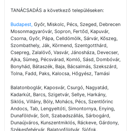
TANÁCSADÁS a következő településeken:
Budapest,
Győr, Miskolc, Pécs, Szeged, Debrecen
Mosonmagyaróvár, Sopron, Fertőd, Kapuvár,
Csorna, Győr, Pápa, Celldömölk, Sárvár, Kőszeg,
Szombathely, Ják, Körmend, Szentgotthárd,
Csepreg, Zalalövő, Vasvár, Jánosháza, Devecser,
Ajka, Sümeg, Pécsvárad, Komló, Sásd, Dombóvár,
Bonyhád, Bátaszék, Baja, Bácsalmás, Szekszárd,
Tolna, Fadd, Paks, Kalocsa, Hőgyész, Tamási
Balatonboglár, Kaposvár, Csurgó, Nagyatád,
Kadarkút, Barcs, Szigetvár, Sellye, Harkány,
Siklós, Villány, Bóly, Mohács, Pécs, Szentlőrinc
Andocs, Tab, Lengyeltóti, Simontornya, Enying,
Dunaföldvár, Solt, Szabadszállás, Sárbogárd,
Dunaújváros, Kunszentmiklós, Ráckeve, Gárdony,
Székesfehérvár, Balatonföldvár, Siófok,