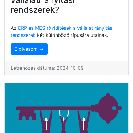
rendszerek?
Az
ERP és MES rövidítések a vállalatirányítási
rendszerek
két különböző típusára utalnak.
Elolvasom →
Létrehozás dátuma: 2024-10-09