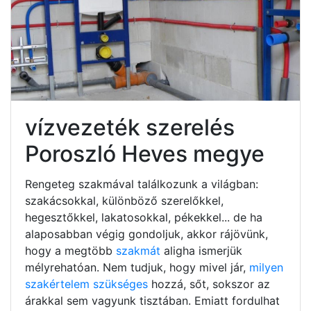
vízvezeték szerelés
Poroszló Heves megye
Rengeteg szakmával találkozunk a világban:
szakácsokkal, különböző szerelőkkel,
hegesztőkkel, lakatosokkal, pékekkel... de ha
alaposabban végig gondoljuk, akkor rájövünk,
hogy a megtöbb
szakmát
aligha ismerjük
mélyrehatóan. Nem tudjuk, hogy mivel jár,
milyen
szakértelem szükséges
hozzá, sőt, sokszor az
árakkal sem vagyunk tisztában. Emiatt fordulhat