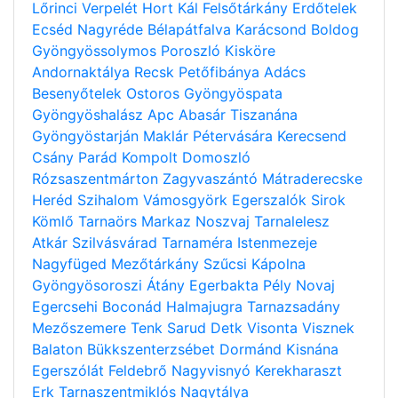
Lőrinci
Verpelét
Hort
Kál
Felsőtárkány
Erdőtelek
Ecséd
Nagyréde
Bélapátfalva
Karácsond
Boldog
Gyöngyössolymos
Poroszló
Kisköre
Andornaktálya
Recsk
Petőfibánya
Adács
Besenyőtelek
Ostoros
Gyöngyöspata
Gyöngyöshalász
Apc
Abasár
Tiszanána
Gyöngyöstarján
Maklár
Pétervására
Kerecsend
Csány
Parád
Kompolt
Domoszló
Rózsaszentmárton
Zagyvaszántó
Mátraderecske
Heréd
Szihalom
Vámosgyörk
Egerszalók
Sirok
Kömlő
Tarnaörs
Markaz
Noszvaj
Tarnalelesz
Atkár
Szilvásvárad
Tarnaméra
Istenmezeje
Nagyfüged
Mezőtárkány
Szűcsi
Kápolna
Gyöngyösoroszi
Átány
Egerbakta
Pély
Novaj
Egercsehi
Boconád
Halmajugra
Tarnazsadány
Mezőszemere
Tenk
Sarud
Detk
Visonta
Visznek
Balaton
Bükkszenterzsébet
Dormánd
Kisnána
Egerszólát
Feldebrő
Nagyvisnyó
Kerekharaszt
Erk
Tarnaszentmiklós
Nagytálya