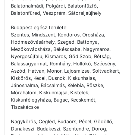
Balatonalmádi, Polgárdi, Balatonfűzfő,
Balatonfüred, Veszprém, Sátoraljaújhely
Budapest egész területe:
Szentes, Mindszent, Kondoros, Orosháza,
Hódmezővásárhely, Szeged, Battonya,
Mezőkovácsháza, Békéscsaba, Nagymaros,
Nyergesújfalu, Kismaros, Göd,Szob, Rétság,
Balassagyarmat, Romhány, Hollókő, Szécsény,
Aszód, Hatvan, Monor, Lajosmizse, Soltvadkert,
Kiskőrös, Kecel, Dusnok, Kiskunhalas,
Jánoshalma, Bácsalmás, Kelebia, Röszke,
Mórahalom, Kiskunmajsa, Kistelek,
Kiskunfélegyháza, Bugac, Kecskemét,
Tiszakécske
Nagykörös, Cegléd, Budaörs, Pécel, Gödöllő,
Dunakeszi, Budakeszi, Szentendre, Dorog,