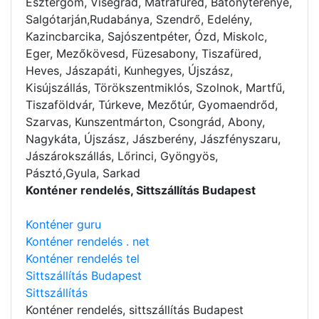
Esztergom, Visegrád, Mátrafüred, Bátonyterenye,
Salgótarján,Rudabánya, Szendrő, Edelény,
Kazincbarcika, Sajószentpéter, Ózd, Miskolc,
Eger, Mezőkövesd, Füzesabony, Tiszafüred,
Heves, Jászapáti, Kunhegyes, Újszász,
Kisújszállás, Törökszentmiklós, Szolnok, Martfű,
Tiszaföldvár, Túrkeve, Mezőtúr, Gyomaendrőd,
Szarvas, Kunszentmárton, Csongrád, Abony,
Nagykáta, Újszász, Jászberény, Jászfényszaru,
Jászárokszállás, Lőrinci, Gyöngyös,
Pásztó,Gyula, Sarkad
Konténer rendelés, Sittszállítás Budapest
Konténer guru
Konténer rendelés . net
Konténer rendelés tel
Sittszállítás Budapest
Sittszállítás
Konténer rendelés
, sittszállítás Budapest