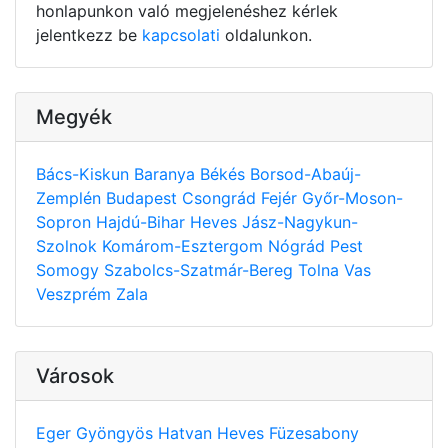
honlapunkon való megjelenéshez kérlek
jelentkezz be
kapcsolati
oldalunkon.
Megyék
Bács-Kiskun
Baranya
Békés
Borsod-Abaúj-
Zemplén
Budapest
Csongrád
Fejér
Győr-Moson-
Sopron
Hajdú-Bihar
Heves
Jász-Nagykun-
Szolnok
Komárom-Esztergom
Nógrád
Pest
Somogy
Szabolcs-Szatmár-Bereg
Tolna
Vas
Veszprém
Zala
Városok
Eger
Gyöngyös
Hatvan
Heves
Füzesabony