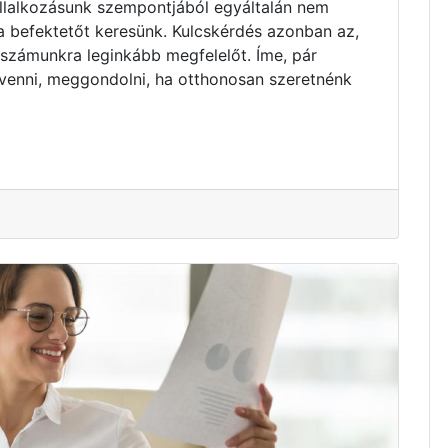
vállalkozásunk szempontjából egyáltalán nem
ta befektetőt keresünk. Kulcskérdés azonban az,
 számunkra leginkább megfelelőt. Íme, pár
venni, meggondolni, ha otthonosan szeretnénk