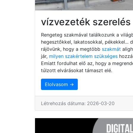
vízvezeték szerelés
Rengeteg szakmával találkozunk a világb
hegesztőkkel, lakatosokkal, pékekkel...
rájövünk, hogy a megtöbb
szakmát
alig
jár,
milyen szakértelem szükséges
hozzá,
Emiatt fordulhat elő az, hogy a megrend
túlzott elvárásokat támaszt elé.
Elolvasom →
Létrehozás dátuma: 2026-03-20