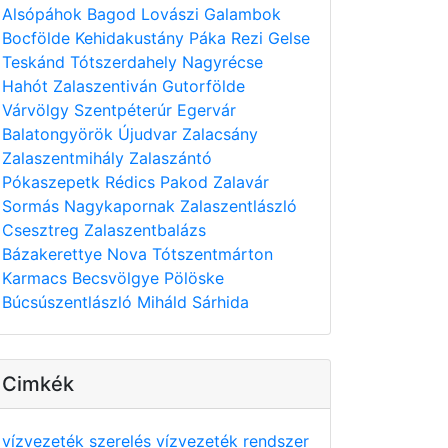
Alsópáhok
Bagod
Lovászi
Galambok
Bocfölde
Kehidakustány
Páka
Rezi
Gelse
Teskánd
Tótszerdahely
Nagyrécse
Hahót
Zalaszentiván
Gutorfölde
Várvölgy
Szentpéterúr
Egervár
Balatongyörök
Újudvar
Zalacsány
Zalaszentmihály
Zalaszántó
Pókaszepetk
Rédics
Pakod
Zalavár
Sormás
Nagykapornak
Zalaszentlászló
Csesztreg
Zalaszentbalázs
Bázakerettye
Nova
Tótszentmárton
Karmacs
Becsvölgye
Pölöske
Búcsúszentlászló
Miháld
Sárhida
Cimkék
vízvezeték szerelés
vízvezeték rendszer