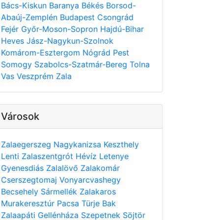
Bács-Kiskun
Baranya
Békés
Borsod-
Abaúj-Zemplén
Budapest
Csongrád
Fejér
Győr-Moson-Sopron
Hajdú-Bihar
Heves
Jász-Nagykun-Szolnok
Komárom-Esztergom
Nógrád
Pest
Somogy
Szabolcs-Szatmár-Bereg
Tolna
Vas
Veszprém
Zala
Városok
Zalaegerszeg
Nagykanizsa
Keszthely
Lenti
Zalaszentgrót
Hévíz
Letenye
Gyenesdiás
Zalalövő
Zalakomár
Cserszegtomaj
Vonyarcvashegy
Becsehely
Sármellék
Zalakaros
Murakeresztúr
Pacsa
Türje
Bak
Zalaapáti
Gellénháza
Szepetnek
Söjtör