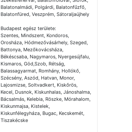
Székesfehérvár, Balatonföldvár, Siófok,
Balatonalmádi, Polgárdi, Balatonfűzfő,
Balatonfüred, Veszprém, Sátoraljaújhely
Budapest egész területe:
Szentes, Mindszent, Kondoros,
Orosháza, Hódmezővásárhely, Szeged,
Battonya, Mezőkovácsháza,
Békéscsaba, Nagymaros, Nyergesújfalu,
Kismaros, Göd,Szob, Rétság,
Balassagyarmat, Romhány, Hollókő,
Szécsény, Aszód, Hatvan, Monor,
Lajosmizse, Soltvadkert, Kiskőrös,
Kecel, Dusnok, Kiskunhalas, Jánoshalma,
Bácsalmás, Kelebia, Röszke, Mórahalom,
Kiskunmajsa, Kistelek,
Kiskunfélegyháza, Bugac, Kecskemét,
Tiszakécske