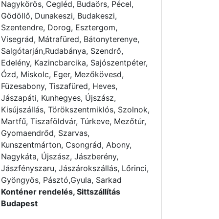
Nagykörös, Cegléd, Budaörs, Pécel,
Gödöllő, Dunakeszi, Budakeszi,
Szentendre, Dorog, Esztergom,
Visegrád, Mátrafüred, Bátonyterenye,
Salgótarján,Rudabánya, Szendrő,
Edelény, Kazincbarcika, Sajószentpéter,
Ózd, Miskolc, Eger, Mezőkövesd,
Füzesabony, Tiszafüred, Heves,
Jászapáti, Kunhegyes, Újszász,
Kisújszállás, Törökszentmiklós, Szolnok,
Martfű, Tiszaföldvár, Túrkeve, Mezőtúr,
Gyomaendrőd, Szarvas,
Kunszentmárton, Csongrád, Abony,
Nagykáta, Újszász, Jászberény,
Jászfényszaru, Jászárokszállás, Lőrinci,
Gyöngyös, Pásztó,Gyula, Sarkad
Konténer rendelés, Sittszállítás
Budapest