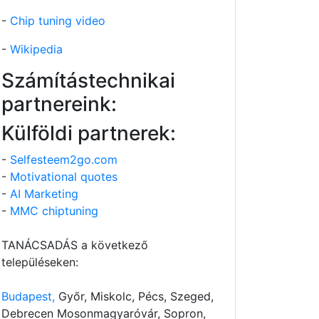
-
Chip tuning video
-
Wikipedia
Számítástechnikai
partnereink:
Külföldi partnerek:
-
Selfesteem2go.com
-
Motivational quotes
-
AI Marketing
-
MMC chiptuning
TANÁCSADÁS a következő
településeken:
Budapest,
Győr, Miskolc, Pécs, Szeged,
Debrecen Mosonmagyaróvár, Sopron,