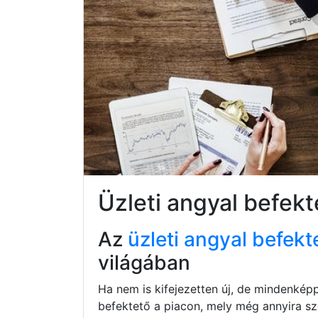
Üzleti angyal befek
Az
üzleti angyal befekt
világában
Ha nem is kifejezetten új, de mindenkép
befektető a piacon, mely még annyira s