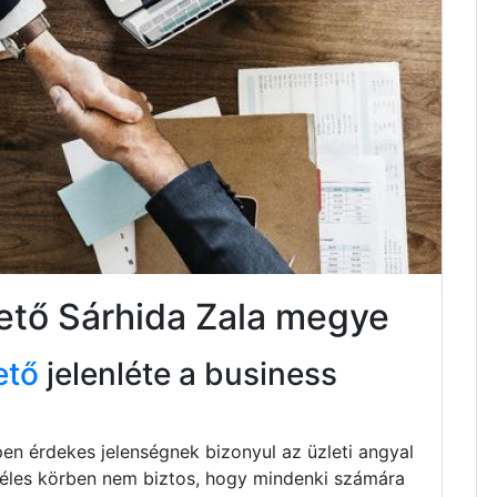
tető Sárhida Zala megye
ető
jelenléte a business
pen érdekes jelenségnek bizonyul az üzleti angyal
zéles körben nem biztos, hogy mindenki számára