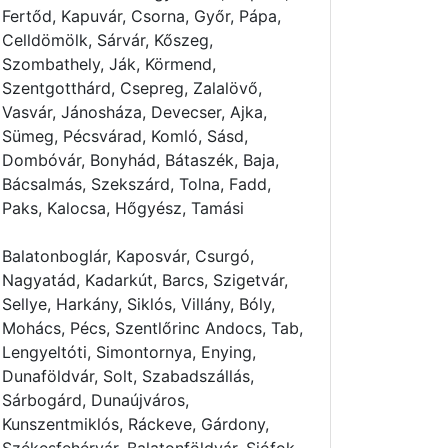
Fertőd, Kapuvár, Csorna, Győr, Pápa,
Celldömölk, Sárvár, Kőszeg,
Szombathely, Ják, Körmend,
Szentgotthárd, Csepreg, Zalalövő,
Vasvár, Jánosháza, Devecser, Ajka,
Sümeg, Pécsvárad, Komló, Sásd,
Dombóvár, Bonyhád, Bátaszék, Baja,
Bácsalmás, Szekszárd, Tolna, Fadd,
Paks, Kalocsa, Hőgyész, Tamási
Balatonboglár, Kaposvár, Csurgó,
Nagyatád, Kadarkút, Barcs, Szigetvár,
Sellye, Harkány, Siklós, Villány, Bóly,
Mohács, Pécs, Szentlőrinc Andocs, Tab,
Lengyeltóti, Simontornya, Enying,
Dunaföldvár, Solt, Szabadszállás,
Sárbogárd, Dunaújváros,
Kunszentmiklós, Ráckeve, Gárdony,