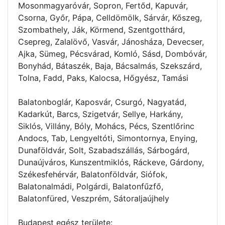
Mosonmagyaróvár, Sopron, Fertőd, Kapuvár,
Csorna, Győr, Pápa, Celldömölk, Sárvár, Kőszeg,
Szombathely, Ják, Körmend, Szentgotthárd,
Csepreg, Zalalövő, Vasvár, Jánosháza, Devecser,
Ajka, Sümeg, Pécsvárad, Komló, Sásd, Dombóvár,
Bonyhád, Bátaszék, Baja, Bácsalmás, Szekszárd,
Tolna, Fadd, Paks, Kalocsa, Hőgyész, Tamási
Balatonboglár, Kaposvár, Csurgó, Nagyatád,
Kadarkút, Barcs, Szigetvár, Sellye, Harkány,
Siklós, Villány, Bóly, Mohács, Pécs, Szentlőrinc
Andocs, Tab, Lengyeltóti, Simontornya, Enying,
Dunaföldvár, Solt, Szabadszállás, Sárbogárd,
Dunaújváros, Kunszentmiklós, Ráckeve, Gárdony,
Székesfehérvár, Balatonföldvár, Siófok,
Balatonalmádi, Polgárdi, Balatonfűzfő,
Balatonfüred, Veszprém, Sátoraljaújhely
Budapest egész területe: