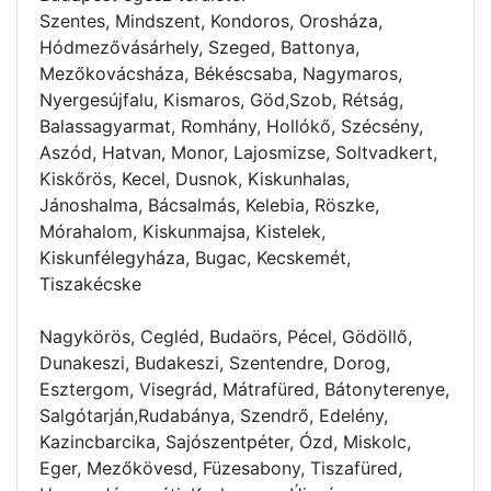
Szentes, Mindszent, Kondoros, Orosháza,
Hódmezővásárhely, Szeged, Battonya,
Mezőkovácsháza, Békéscsaba, Nagymaros,
Nyergesújfalu, Kismaros, Göd,Szob, Rétság,
Balassagyarmat, Romhány, Hollókő, Szécsény,
Aszód, Hatvan, Monor, Lajosmizse, Soltvadkert,
Kiskőrös, Kecel, Dusnok, Kiskunhalas,
Jánoshalma, Bácsalmás, Kelebia, Röszke,
Mórahalom, Kiskunmajsa, Kistelek,
Kiskunfélegyháza, Bugac, Kecskemét,
Tiszakécske
Nagykörös, Cegléd, Budaörs, Pécel, Gödöllő,
Dunakeszi, Budakeszi, Szentendre, Dorog,
Esztergom, Visegrád, Mátrafüred, Bátonyterenye,
Salgótarján,Rudabánya, Szendrő, Edelény,
Kazincbarcika, Sajószentpéter, Ózd, Miskolc,
Eger, Mezőkövesd, Füzesabony, Tiszafüred,