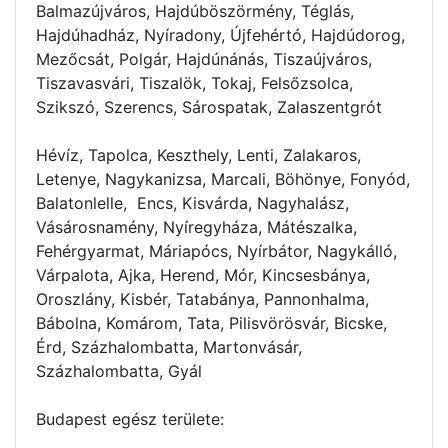
Balmazújváros, Hajdúböszörmény, Téglás,
Hajdúhadház, Nyíradony, Újfehértó, Hajdúdorog,
Mezőcsát, Polgár, Hajdúnánás, Tiszaújváros,
Tiszavasvári, Tiszalök, Tokaj, Felsőzsolca,
Szikszó, Szerencs, Sárospatak, Zalaszentgrót
Hévíz, Tapolca, Keszthely, Lenti, Zalakaros,
Letenye, Nagykanizsa, Marcali, Böhönye, Fonyód,
Balatonlelle, Encs, Kisvárda, Nagyhalász,
Vásárosnamény, Nyíregyháza, Mátészalka,
Fehérgyarmat, Máriapócs, Nyírbátor, Nagykálló,
Várpalota, Ajka, Herend, Mór, Kincsesbánya,
Oroszlány, Kisbér, Tatabánya, Pannonhalma,
Bábolna, Komárom, Tata, Pilisvörösvár, Bicske,
Érd, Százhalombatta, Martonvásár,
Százhalombatta, Gyál
Budapest egész területe: