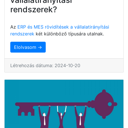
rendszerek?
Az
ERP és MES rövidítések a vállalatirányítási
rendszerek
két különböző típusára utalnak.
Elolvasom →
Létrehozás dátuma: 2024-10-20