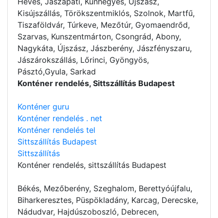
Heves, Jászapáti, Kunhegyes, Újszász,
Kisújszállás, Törökszentmiklós, Szolnok, Martfű,
Tiszaföldvár, Túrkeve, Mezőtúr, Gyomaendrőd,
Szarvas, Kunszentmárton, Csongrád, Abony,
Nagykáta, Újszász, Jászberény, Jászfényszaru,
Jászárokszállás, Lőrinci, Gyöngyös,
Pásztó,Gyula, Sarkad
Konténer rendelés, Sittszállítás Budapest
Konténer guru
Konténer rendelés . net
Konténer rendelés tel
Sittszállítás Budapest
Sittszállítás
Konténer rendelés
, sittszállítás Budapest
Békés, Mezőberény, Szeghalom, Berettyóújfalu,
Biharkeresztes, Püspökladány, Karcag, Derecske,
Nádudvar, Hajdúszoboszló, Debrecen,