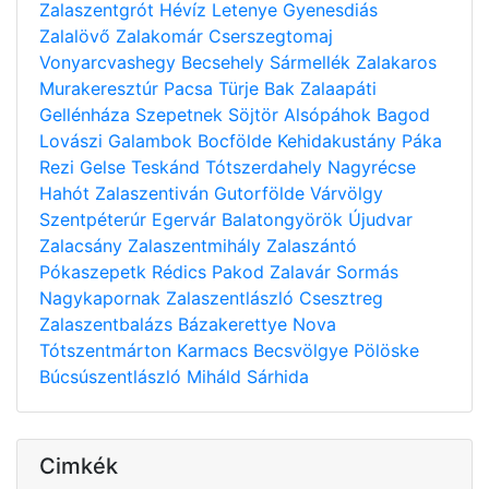
Zalaszentgrót
Hévíz
Letenye
Gyenesdiás
Zalalövő
Zalakomár
Cserszegtomaj
Vonyarcvashegy
Becsehely
Sármellék
Zalakaros
Murakeresztúr
Pacsa
Türje
Bak
Zalaapáti
Gellénháza
Szepetnek
Söjtör
Alsópáhok
Bagod
Lovászi
Galambok
Bocfölde
Kehidakustány
Páka
Rezi
Gelse
Teskánd
Tótszerdahely
Nagyrécse
Hahót
Zalaszentiván
Gutorfölde
Várvölgy
Szentpéterúr
Egervár
Balatongyörök
Újudvar
Zalacsány
Zalaszentmihály
Zalaszántó
Pókaszepetk
Rédics
Pakod
Zalavár
Sormás
Nagykapornak
Zalaszentlászló
Csesztreg
Zalaszentbalázs
Bázakerettye
Nova
Tótszentmárton
Karmacs
Becsvölgye
Pölöske
Búcsúszentlászló
Miháld
Sárhida
Cimkék