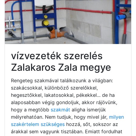
vízvezeték szerelés
Zalakaros Zala megye
Rengeteg szakmával találkozunk a világban:
szakácsokkal, különböző szerelőkkel,
hegesztőkkel, lakatosokkal, pékekkel... de ha
alaposabban végig gondoljuk, akkor rájövünk,
hogy a megtöbb
szakmát
aligha ismerjük
mélyrehatóan. Nem tudjuk, hogy mivel jár,
milyen
szakértelem szükséges
hozzá, sőt, sokszor az
árakkal sem vagyunk tisztában. Emiatt fordulhat