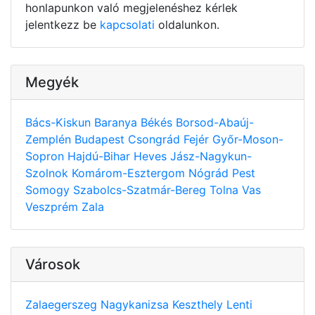
honlapunkon való megjelenéshez kérlek
jelentkezz be
kapcsolati
oldalunkon.
Megyék
Bács-Kiskun
Baranya
Békés
Borsod-Abaúj-
Zemplén
Budapest
Csongrád
Fejér
Győr-Moson-
Sopron
Hajdú-Bihar
Heves
Jász-Nagykun-
Szolnok
Komárom-Esztergom
Nógrád
Pest
Somogy
Szabolcs-Szatmár-Bereg
Tolna
Vas
Veszprém
Zala
Városok
Zalaegerszeg
Nagykanizsa
Keszthely
Lenti