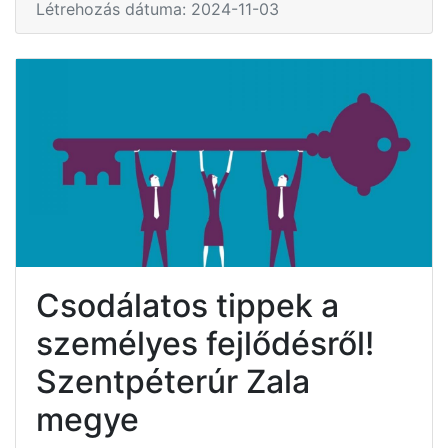
Létrehozás dátuma: 2024-11-03
Csodálatos tippek a
személyes fejlődésről!
Szentpéterúr Zala
megye