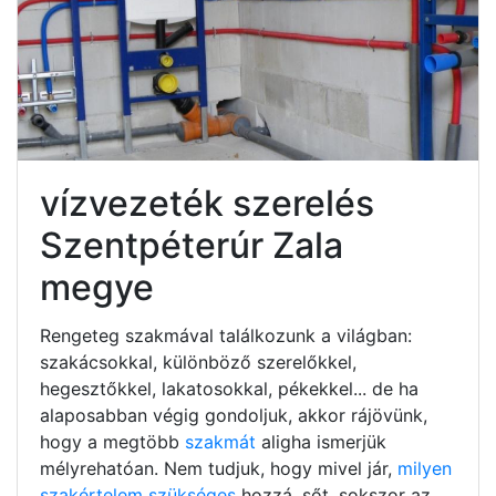
vízvezeték szerelés
Szentpéterúr Zala
megye
Rengeteg szakmával találkozunk a világban:
szakácsokkal, különböző szerelőkkel,
hegesztőkkel, lakatosokkal, pékekkel... de ha
alaposabban végig gondoljuk, akkor rájövünk,
hogy a megtöbb
szakmát
aligha ismerjük
mélyrehatóan. Nem tudjuk, hogy mivel jár,
milyen
szakértelem szükséges
hozzá, sőt, sokszor az