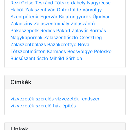
Rezi
Gelse
Teskánd
Tótszerdahely
Nagyrécse
Hahót
Zalaszentiván
Gutorfölde
Várvölgy
Szentpéterúr
Egervár
Balatongyörök
Újudvar
Zalacsány
Zalaszentmihály
Zalaszántó
Pókaszepetk
Rédics
Pakod
Zalavár
Sormás
Nagykapornak
Zalaszentlászló
Csesztreg
Zalaszentbalázs
Bázakerettye
Nova
Tótszentmárton
Karmacs
Becsvölgye
Pölöske
Búcsúszentlászló
Miháld
Sárhida
Cimkék
vízvezeték szerelés
vízvezeték rendszer
vízvezeték szerelő
ház építés
Linkek