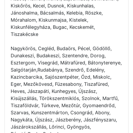
Kiskőrös, Kecel, Dusnok, Kiskunhalas,
Jánoshalma, Bácsalmás, Kelebia, Röszke,
Mórahalom, Kiskunmajsa, Kistelek,
Kiskunfélegyháza, Bugac, Kecskemét,
Tiszakécske
Nagykörös, Cegléd, Budaörs, Pécel, Gödöllő,
Dunakeszi, Budakeszi, Szentendre, Dorog,
Esztergom, Visegrád, Mátrafüred, Bátonyterenye,
Salgótarján,Rudabánya, Szendrő, Edelény,
Kazincbarcika, Sajószentpéter, Ózd, Miskolc,
Eger, Mezőkövesd, Füzesabony, Tiszafüred,
Heves, Jászapáti, Kunhegyes, Újszász,
Kisújszállás, Törökszentmiklós, Szolnok, Martfű,
Tiszaföldvár, Túrkeve, Mezőtúr, Gyomaendrőd,
Szarvas, Kunszentmárton, Csongrád, Abony,
Nagykáta, Újszász, Jászberény, Jászfényszaru,
Jászárokszállás, Lőrinci, Gyöngyös,