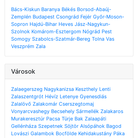
Bács-Kiskun
Baranya
Békés
Borsod-Abaúj-
Zemplén
Budapest
Csongrád
Fejér
Győr-Moson-
Sopron
Hajdú-Bihar
Heves
Jász-Nagykun-
Szolnok
Komárom-Esztergom
Nógrád
Pest
Somogy
Szabolcs-Szatmár-Bereg
Tolna
Vas
Veszprém
Zala
Városok
Zalaegerszeg
Nagykanizsa
Keszthely
Lenti
Zalaszentgrót
Hévíz
Letenye
Gyenesdiás
Zalalövő
Zalakomár
Cserszegtomaj
Vonyarcvashegy
Becsehely
Sármellék
Zalakaros
Murakeresztúr
Pacsa
Türje
Bak
Zalaapáti
Gellénháza
Szepetnek
Söjtör
Alsópáhok
Bagod
Lovászi
Galambok
Bocfölde
Kehidakustány
Páka