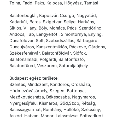
Tolna, Fadd, Paks, Kalocsa, Hőgyész, Tamási
Balatonboglár, Kaposvár, Csurgó, Nagyatád,
Kadarkút, Barcs, Szigetvár, Sellye, Harkány,
Siklós, Villány, Bóly, Mohács, Pécs, Szentlőrinc
Andocs, Tab, Lengyeltóti, Simontornya, Enying,
Dunaföldvár, Solt, Szabadszállás, Sárbogárd,
Dunaújváros, Kunszentmiklós, Ráckeve, Gárdony,
Székesfehérvár, Balatonföldvár, Siófok,
Balatonalmádi, Polgárdi, Balatonfűzfő,
Balatonfüred, Veszprém, Sátoraljaújhely
Budapest egész területe:
Szentes, Mindszent, Kondoros, Orosháza,
Hódmezővásárhely, Szeged, Battonya,
Mezőkovácsháza, Békéscsaba, Nagymaros,
Nyergesújfalu, Kismaros, Göd,Szob, Rétság,
Balassagyarmat, Romhány, Hollókő, Szécsény,
Aszód, Hatvan, Monor, Lajosmizse, Soltvadkert,