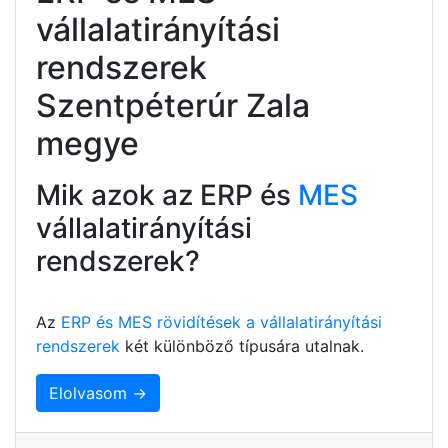
vállalatirányítási
rendszerek
Szentpéterúr Zala
megye
Mik azok az ERP és
MES
vállalatirányítási
rendszerek?
Az
ERP és MES rövidítések a vállalatirányítási
rendszerek
két különböző típusára utalnak.
Elolvasom →