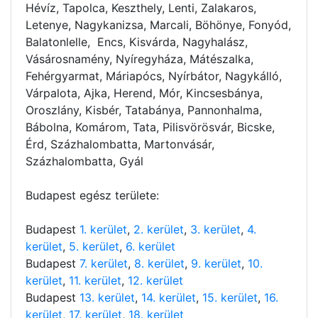
Hévíz, Tapolca, Keszthely, Lenti, Zalakaros,
Letenye, Nagykanizsa, Marcali, Böhönye, Fonyód,
Balatonlelle, Encs, Kisvárda, Nagyhalász,
Vásárosnamény, Nyíregyháza, Mátészalka,
Fehérgyarmat, Máriapócs, Nyírbátor, Nagykálló,
Várpalota, Ajka, Herend, Mór, Kincsesbánya,
Oroszlány, Kisbér, Tatabánya, Pannonhalma,
Bábolna, Komárom, Tata, Pilisvörösvár, Bicske,
Érd, Százhalombatta, Martonvásár,
Százhalombatta, Gyál
Budapest egész területe:
Budapest
1. kerület
,
2. kerület
,
3. kerület
,
4.
kerület
,
5. kerület
,
6. kerület
Budapest
7. kerület
,
8. kerület
,
9. kerület
,
10.
kerület
,
11. kerület
,
12. kerület
Budapest
13. kerület
,
14. kerület
,
15. kerület
,
16.
kerület
,
17. kerület
,
18. kerület