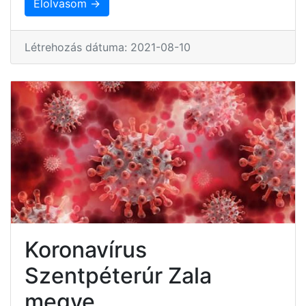
Elolvasom →
Létrehozás dátuma: 2021-08-10
Koronavírus
Szentpéterúr Zala
megye