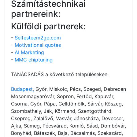
Számítástechnikai
partnereink:
Külföldi partnerek:
-
Selfesteem2go.com
-
Motivational quotes
-
AI Marketing
-
MMC chiptuning
TANÁCSADÁS a következő településeken:
Budapest,
Győr, Miskolc, Pécs, Szeged, Debrecen
Mosonmagyaróvár, Sopron, Fertőd, Kapuvár,
Csorna, Győr, Pápa, Celldömölk, Sárvár, Kőszeg,
Szombathely, Ják, Körmend, Szentgotthárd,
Csepreg, Zalalövő, Vasvár, Jánosháza, Devecser,
Ajka, Sümeg, Pécsvárad, Komló, Sásd, Dombóvár,
Bonyhád, Bátaszék, Baja, Bácsalmás, Szekszárd,