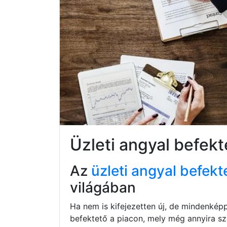
Üzleti angyal befek
Az
üzleti angyal befekt
világában
Ha nem is kifejezetten új, de mindenkép
befektető a piacon, mely még annyira s