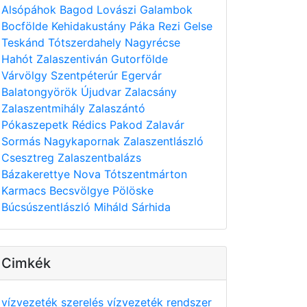
Alsópáhok
Bagod
Lovászi
Galambok
Bocfölde
Kehidakustány
Páka
Rezi
Gelse
Teskánd
Tótszerdahely
Nagyrécse
Hahót
Zalaszentiván
Gutorfölde
Várvölgy
Szentpéterúr
Egervár
Balatongyörök
Újudvar
Zalacsány
Zalaszentmihály
Zalaszántó
Pókaszepetk
Rédics
Pakod
Zalavár
Sormás
Nagykapornak
Zalaszentlászló
Csesztreg
Zalaszentbalázs
Bázakerettye
Nova
Tótszentmárton
Karmacs
Becsvölgye
Pölöske
Búcsúszentlászló
Miháld
Sárhida
Cimkék
vízvezeték szerelés
vízvezeték rendszer