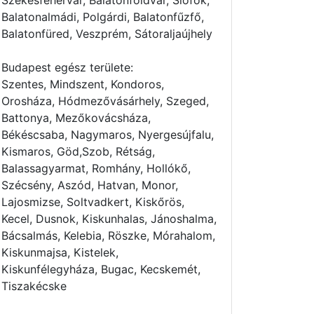
Székesfehérvár, Balatonföldvár, Siófok,
Balatonalmádi, Polgárdi, Balatonfűzfő,
Balatonfüred, Veszprém, Sátoraljaújhely
Budapest egész területe:
Szentes, Mindszent, Kondoros,
Orosháza, Hódmezővásárhely, Szeged,
Battonya, Mezőkovácsháza,
Békéscsaba, Nagymaros, Nyergesújfalu,
Kismaros, Göd,Szob, Rétság,
Balassagyarmat, Romhány, Hollókő,
Szécsény, Aszód, Hatvan, Monor,
Lajosmizse, Soltvadkert, Kiskőrös,
Kecel, Dusnok, Kiskunhalas, Jánoshalma,
Bácsalmás, Kelebia, Röszke, Mórahalom,
Kiskunmajsa, Kistelek,
Kiskunfélegyháza, Bugac, Kecskemét,
Tiszakécske