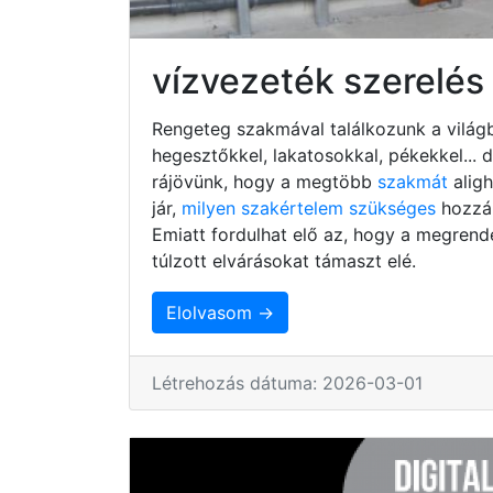
vízvezeték szerelés
Rengeteg szakmával találkozunk a világb
hegesztőkkel, lakatosokkal, pékekkel...
rájövünk, hogy a megtöbb
szakmát
alig
jár,
milyen szakértelem szükséges
hozzá,
Emiatt fordulhat elő az, hogy a megrend
túlzott elvárásokat támaszt elé.
Elolvasom →
Létrehozás dátuma: 2026-03-01