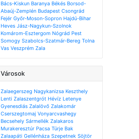
Bács-Kiskun
Baranya
Békés
Borsod-
Abaúj-Zemplén
Budapest
Csongrád
Fejér
Győr-Moson-Sopron
Hajdú-Bihar
Heves
Jász-Nagykun-Szolnok
Komárom-Esztergom
Nógrád
Pest
Somogy
Szabolcs-Szatmár-Bereg
Tolna
Vas
Veszprém
Zala
Városok
Zalaegerszeg
Nagykanizsa
Keszthely
Lenti
Zalaszentgrót
Hévíz
Letenye
Gyenesdiás
Zalalövő
Zalakomár
Cserszegtomaj
Vonyarcvashegy
Becsehely
Sármellék
Zalakaros
Murakeresztúr
Pacsa
Türje
Bak
Zalaapáti
Gellénháza
Szepetnek
Söjtör