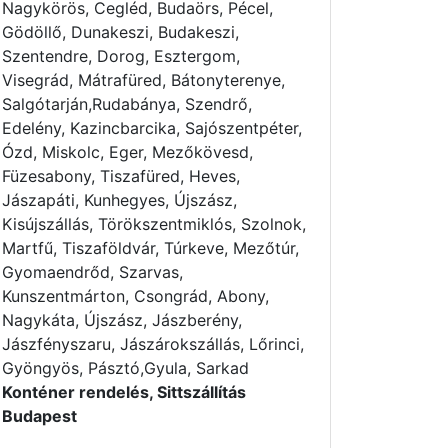
Nagykörös, Cegléd, Budaörs, Pécel,
Gödöllő, Dunakeszi, Budakeszi,
Szentendre, Dorog, Esztergom,
Visegrád, Mátrafüred, Bátonyterenye,
Salgótarján,Rudabánya, Szendrő,
Edelény, Kazincbarcika, Sajószentpéter,
Ózd, Miskolc, Eger, Mezőkövesd,
Füzesabony, Tiszafüred, Heves,
Jászapáti, Kunhegyes, Újszász,
Kisújszállás, Törökszentmiklós, Szolnok,
Martfű, Tiszaföldvár, Túrkeve, Mezőtúr,
Gyomaendrőd, Szarvas,
Kunszentmárton, Csongrád, Abony,
Nagykáta, Újszász, Jászberény,
Jászfényszaru, Jászárokszállás, Lőrinci,
Gyöngyös, Pásztó,Gyula, Sarkad
Konténer rendelés, Sittszállítás
Budapest