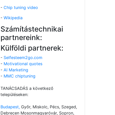
-
Chip tuning video
-
Wikipedia
Számítástechnikai
partnereink:
Külföldi partnerek:
-
Selfesteem2go.com
-
Motivational quotes
-
AI Marketing
-
MMC chiptuning
TANÁCSADÁS a következő
településeken:
Budapest,
Győr, Miskolc, Pécs, Szeged,
Debrecen Mosonmagyaróvár, Sopron,