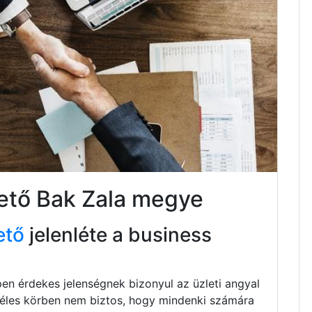
tető Bak Zala megye
ető
jelenléte a business
pen érdekes jelenségnek bizonyul az üzleti angyal
zéles körben nem biztos, hogy mindenki számára