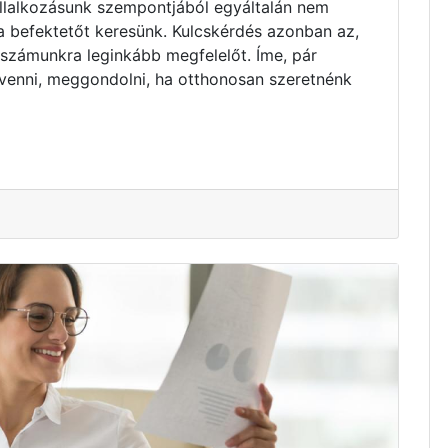
vállalkozásunk szempontjából egyáltalán nem
ta befektetőt keresünk. Kulcskérdés azonban az,
 számunkra leginkább megfelelőt. Íme, pár
venni, meggondolni, ha otthonosan szeretnénk