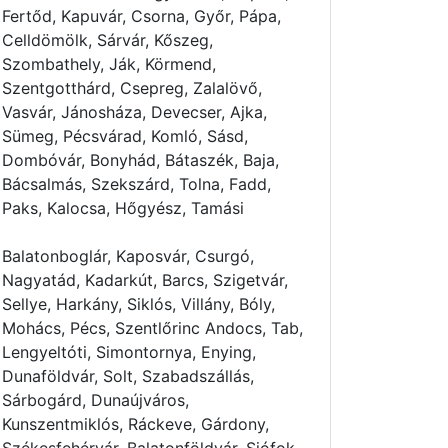
Fertőd, Kapuvár, Csorna, Győr, Pápa,
Celldömölk, Sárvár, Kőszeg,
Szombathely, Ják, Körmend,
Szentgotthárd, Csepreg, Zalalövő,
Vasvár, Jánosháza, Devecser, Ajka,
Sümeg, Pécsvárad, Komló, Sásd,
Dombóvár, Bonyhád, Bátaszék, Baja,
Bácsalmás, Szekszárd, Tolna, Fadd,
Paks, Kalocsa, Hőgyész, Tamási
Balatonboglár, Kaposvár, Csurgó,
Nagyatád, Kadarkút, Barcs, Szigetvár,
Sellye, Harkány, Siklós, Villány, Bóly,
Mohács, Pécs, Szentlőrinc Andocs, Tab,
Lengyeltóti, Simontornya, Enying,
Dunaföldvár, Solt, Szabadszállás,
Sárbogárd, Dunaújváros,
Kunszentmiklós, Ráckeve, Gárdony,