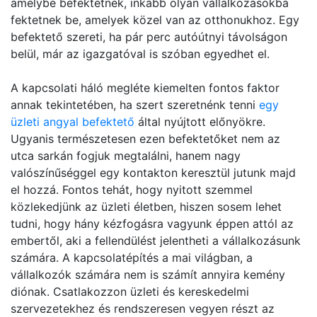
amelybe befektetnek, inkább olyan vállalkozásokba
fektetnek be, amelyek közel van az otthonukhoz. Egy
befektető szereti, ha pár perc autóútnyi távolságon
belül, már az igazgatóval is szóban egyedhet el.
A kapcsolati háló megléte kiemelten fontos faktor
annak tekintetében, ha szert szeretnénk tenni
egy
üzleti angyal befektető
által nyújtott előnyökre.
Ugyanis természetesen ezen befektetőket nem az
utca sarkán fogjuk megtalálni, hanem nagy
valószínűséggel egy kontakton keresztül jutunk majd
el hozzá. Fontos tehát, hogy nyitott szemmel
közlekedjünk az üzleti életben, hiszen sosem lehet
tudni, hogy hány kézfogásra vagyunk éppen attól az
embertől, aki a fellendülést jelentheti a vállalkozásunk
számára. A kapcsolatépítés a mai világban, a
vállalkozók számára nem is számít annyira kemény
diónak. Csatlakozzon üzleti és kereskedelmi
szervezetekhez és rendszeresen vegyen részt az