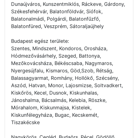
Dunaújváros, Kunszentmiklós, Ráckeve, Gárdony,
Székesfehérvár, Balatonföldvár, Siófok,
Balatonalmádi, Polgárdi, Balatonfűzfő,
Balatonfüred, Veszprém, Sátoraljaújhely
Budapest egész területe:
Szentes, Mindszent, Kondoros, Orosháza,
Hódmezővásárhely, Szeged, Battonya,
Mezőkovácsháza, Békéscsaba, Nagymaros,
Nyergesújfalu, Kismaros, Göd,Szob, Rétság,
Balassagyarmat, Romhány, Hollókő, Szécsény,
Aszód, Hatvan, Monor, Lajosmizse, Soltvadkert,
Kiskőrös, Kecel, Dusnok, Kiskunhalas,
Jánoshalma, Bácsalmás, Kelebia, Röszke,
Mórahalom, Kiskunmajsa, Kistelek,
Kiskunfélegyháza, Bugac, Kecskemét,
Tiszakécske
Nagykörös, Cegléd, Budaörs, Pécel, Gödöllő,