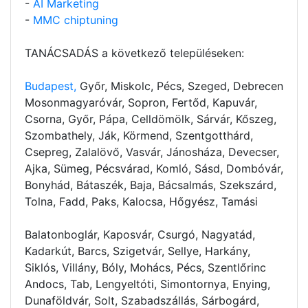
-
AI Marketing
-
MMC chiptuning
TANÁCSADÁS a következő településeken:
Budapest,
Győr, Miskolc, Pécs, Szeged, Debrecen
Mosonmagyaróvár, Sopron, Fertőd, Kapuvár,
Csorna, Győr, Pápa, Celldömölk, Sárvár, Kőszeg,
Szombathely, Ják, Körmend, Szentgotthárd,
Csepreg, Zalalövő, Vasvár, Jánosháza, Devecser,
Ajka, Sümeg, Pécsvárad, Komló, Sásd, Dombóvár,
Bonyhád, Bátaszék, Baja, Bácsalmás, Szekszárd,
Tolna, Fadd, Paks, Kalocsa, Hőgyész, Tamási
Balatonboglár, Kaposvár, Csurgó, Nagyatád,
Kadarkút, Barcs, Szigetvár, Sellye, Harkány,
Siklós, Villány, Bóly, Mohács, Pécs, Szentlőrinc
Andocs, Tab, Lengyeltóti, Simontornya, Enying,
Dunaföldvár, Solt, Szabadszállás, Sárbogárd,