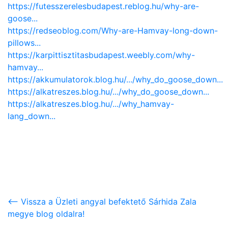
https://futesszerelesbudapest.reblog.hu/why-are-
goose...
https://redseoblog.com/Why-are-Hamvay-long-down-
pillows...
https://karpittisztitasbudapest.weebly.com/why-
hamvay...
https://akkumulatorok.blog.hu/.../why_do_goose_down...
https://alkatreszes.blog.hu/.../why_do_goose_down...
https://alkatreszes.blog.hu/.../why_hamvay-
lang_down...
<-- Vissza a Üzleti angyal befektető Sárhida Zala
megye blog oldalra!