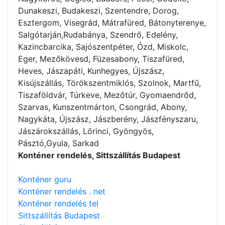
Dunakeszi, Budakeszi, Szentendre, Dorog,
Esztergom, Visegrád, Mátrafüred, Bátonyterenye,
Salgótarján,Rudabánya, Szendrő, Edelény,
Kazincbarcika, Sajószentpéter, Ózd, Miskolc,
Eger, Mezőkövesd, Füzesabony, Tiszafüred,
Heves, Jászapáti, Kunhegyes, Újszász,
Kisújszállás, Törökszentmiklós, Szolnok, Martfű,
Tiszaföldvár, Túrkeve, Mezőtúr, Gyomaendrőd,
Szarvas, Kunszentmárton, Csongrád, Abony,
Nagykáta, Újszász, Jászberény, Jászfényszaru,
Jászárokszállás, Lőrinci, Gyöngyös,
Pásztó,Gyula, Sarkad
Konténer rendelés, Sittszállítás Budapest
Konténer guru
Konténer rendelés . net
Konténer rendelés tel
Sittszállítás Budapest