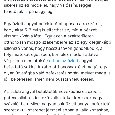
sikeres üzleti modellel, nagy valószínűséggel
tehetősek is pénzügyileg.
Egy üzleti angyal befektető átlagosan arra számít,
hogy akár 5-7 évig is eltarthat az, míg a pénzét
viszont kívánja látni. Egy ezen a szakterületen
otthonosan mozgó szakemberre az az egyik leginkább
jellemző vonás, hogy hosszú távon gondolkodik, a
folyamatokat egészben, komplex módon átlátva.
Végül, ám nem utolsó s
orban az üzleti
angyal
befektető sokkal inkább otthonosnak érzi magát egy
olyan üzletágba való befektetés során, melyet maga is
jól, belterjesen ismer, nem pusztán felületesen.
Az üzleti angyal befektetők növekedési és export
potenciállal rendelkező vállalatokat keresnek nagy
százalékban. Mivel nagyon sok üzleti angyal befektető
szeret aktív szerepet játszani abban a vállalkozásban,