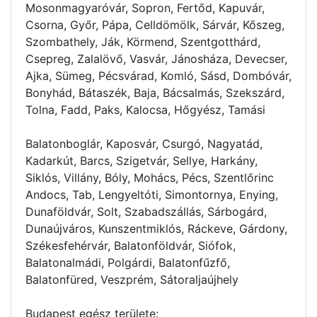
Mosonmagyaróvár, Sopron, Fertőd, Kapuvár,
Csorna, Győr, Pápa, Celldömölk, Sárvár, Kőszeg,
Szombathely, Ják, Körmend, Szentgotthárd,
Csepreg, Zalalövő, Vasvár, Jánosháza, Devecser,
Ajka, Sümeg, Pécsvárad, Komló, Sásd, Dombóvár,
Bonyhád, Bátaszék, Baja, Bácsalmás, Szekszárd,
Tolna, Fadd, Paks, Kalocsa, Hőgyész, Tamási
Balatonboglár, Kaposvár, Csurgó, Nagyatád,
Kadarkút, Barcs, Szigetvár, Sellye, Harkány,
Siklós, Villány, Bóly, Mohács, Pécs, Szentlőrinc
Andocs, Tab, Lengyeltóti, Simontornya, Enying,
Dunaföldvár, Solt, Szabadszállás, Sárbogárd,
Dunaújváros, Kunszentmiklós, Ráckeve, Gárdony,
Székesfehérvár, Balatonföldvár, Siófok,
Balatonalmádi, Polgárdi, Balatonfűzfő,
Balatonfüred, Veszprém, Sátoraljaújhely
Budapest egész területe: