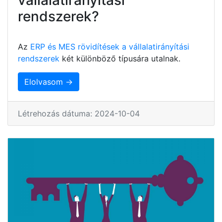
rendszerek?
Az
ERP és MES rövidítések a vállalatirányítási
rendszerek
két különböző típusára utalnak.
Elolvasom →
Létrehozás dátuma: 2024-10-04