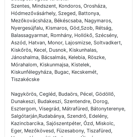
Szentes, Mindszent, Kondoros, Orosháza,
Hódmezővásárhely, Szeged, Battonya,
Mezőkovácsháza, Békéscsaba, Nagymaros,
Nyergesújfalu, Kismaros, Göd,Szob, Rétság,
Balassagyarmat, Romhány, Hollókő, Szécsény,
Aszód, Hatvan, Monor, Lajosmizse, Soltvadkert,
Kiskőrös, Kecel, Dusnok, Kiskunhalas,
Jánoshalma, Bácsalmás, Kelebia, Röszke,
Mórahalom, Kiskunmajsa, Kistelek,
Kiskunfélegyháza, Bugac, Kecskemét,
Tiszakécske
Nagykörös, Cegléd, Budaörs, Pécel, Gödöllő,
Dunakeszi, Budakeszi, Szentendre, Dorog,
Esztergom, Visegrád, Mátrafüred, Bátonyterenye,
Salgótarján,Rudabánya, Szendrő, Edelény,
Kazincbarcika, Sajószentpéter, Ózd, Miskolc,
Eger, Mezőkövesd, Füzesabony, Tiszafüred,