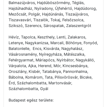
Balmazújváros, Hajdúböszörmény, Téglás,
Hajdúhadház, Nyíradony, Újfehértó, Hajdúdorog,
Mezőcsát, Polgár, Hajdúnánás, Tiszaújváros,
Tiszavasvári, Tiszalök, Tokaj, Felsőzsolca,
Szikszó, Szerencs, Sárospatak, Zalaszentgrót
Hévíz, Tapolca, Keszthely, Lenti, Zalakaros,
Letenye, Nagykanizsa, Marcali, Böhönye, Fonyód,
Balatonlelle, Encs, Kisvárda, Nagyhalász,
Vásárosnamény, Nyíregyháza, Mátészalka,
Fehérgyarmat, Máriapócs, Nyírbátor, Nagykálló,
Várpalota, Ajka, Herend, Mór, Kincsesbánya,
Oroszlány, Kisbér, Tatabánya, Pannonhalma,
Bábolna, Komárom, Tata, Pilisvörösvár, Bicske,
Érd, Százhalombatta, Martonvásár,
Százhalombatta, Gyál
Budapest egész területe: