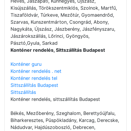
Heves, Jászapáti, Kunhegyes, Újszász,
Kisújszállás, Törökszentmiklós, Szolnok, Martfű,
Tiszaföldvár, Túrkeve, Mezőtúr, Gyomaendrőd,
Szarvas, Kunszentmárton, Csongrád, Abony,
Nagykáta, Újszász, Jászberény, Jászfényszaru,
Jászárokszállás, Lőrinci, Gyöngyös,
Pásztó,Gyula, Sarkad
Konténer rendelés, Sittszállítás Budapest
Konténer guru
Konténer rendelés . net
Konténer rendelés tel
Sittszállítás Budapest
Sittszállítás
Konténer rendelés
, sittszállítás Budapest
Békés, Mezőberény, Szeghalom, Berettyóújfalu,
Biharkeresztes, Püspökladány, Karcag, Derecske,
Nádudvar, Hajdúszoboszló, Debrecen,