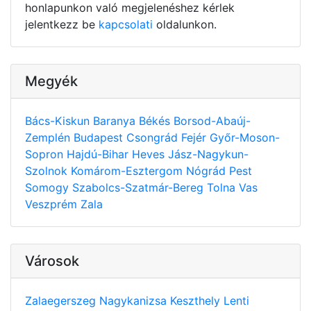
honlapunkon való megjelenéshez kérlek
jelentkezz be
kapcsolati
oldalunkon.
Megyék
Bács-Kiskun
Baranya
Békés
Borsod-Abaúj-
Zemplén
Budapest
Csongrád
Fejér
Győr-Moson-
Sopron
Hajdú-Bihar
Heves
Jász-Nagykun-
Szolnok
Komárom-Esztergom
Nógrád
Pest
Somogy
Szabolcs-Szatmár-Bereg
Tolna
Vas
Veszprém
Zala
Városok
Zalaegerszeg
Nagykanizsa
Keszthely
Lenti