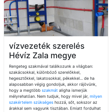
vízvezeték szerelés
Hévíz Zala megye
Rengeteg szakmával találkozunk a világban:
szakácsokkal, különböző szerelőkkel,
hegesztőkkel, lakatosokkal, pékekkel... de ha
alaposabban végig gondoljuk, akkor rájövünk,
hogy a megtöbb
szakmát
aligha ismerjük
mélyrehatóan. Nem tudjuk, hogy mivel jár,
milyen
szakértelem szükséges
hozzá, sőt, sokszor az
árakkal sem vagyunk tisztában. Emiatt fordulhat