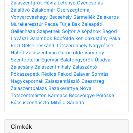
Zalaszentgrót
Hévíz
Letenye
Gyenesdiás
Zalalövő
Zalakomár
Cserszegtomaj
Vonyarcvashegy
Becsehely
Sármellék
Zalakaros
Murakeresztúr
Pacsa
Türje
Bak
Zalaapáti
Gellénháza
Szepetnek
Söjtör
Alsópáhok
Bagod
Lovászi
Galambok
Bocfölde
Kehidakustány
Páka
Rezi
Gelse
Teskánd
Tótszerdahely
Nagyrécse
Hahót
Zalaszentiván
Gutorfölde
Várvölgy
Szentpéterúr
Egervár
Balatongyörök
Újudvar
Zalacsány
Zalaszentmihály
Zalaszántó
Pókaszepetk
Rédics
Pakod
Zalavár
Sormás
Nagykapornak
Zalaszentlászló
Csesztreg
Zalaszentbalázs
Bázakerettye
Nova
Tótszentmárton
Karmacs
Becsvölgye
Pölöske
Búcsúszentlászló
Miháld
Sárhida
Cimkék