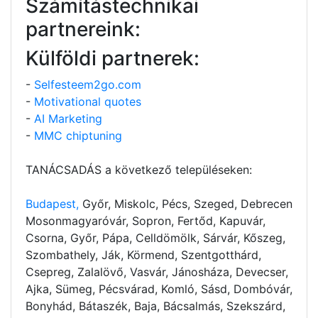
Számítástechnikai
partnereink:
Külföldi partnerek:
-
Selfesteem2go.com
-
Motivational quotes
-
AI Marketing
-
MMC chiptuning
TANÁCSADÁS a következő településeken:
Budapest,
Győr, Miskolc, Pécs, Szeged, Debrecen
Mosonmagyaróvár, Sopron, Fertőd, Kapuvár,
Csorna, Győr, Pápa, Celldömölk, Sárvár, Kőszeg,
Szombathely, Ják, Körmend, Szentgotthárd,
Csepreg, Zalalövő, Vasvár, Jánosháza, Devecser,
Ajka, Sümeg, Pécsvárad, Komló, Sásd, Dombóvár,
Bonyhád, Bátaszék, Baja, Bácsalmás, Szekszárd,