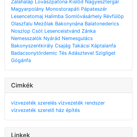
Zalahaláp
Lovászpatona
Kislőd
Nagyesztergár
Magyarpolány
Monostorapáti
Pápateszér
Lesencetomaj
Halimba
Somlóvásárhely
Révfülöp
Olaszfalu
Mezőlak
Bakonynána
Balatonederics
Noszlop
Csót
Lesenceistvánd
Zánka
Nemesszalók
Nyárád
Nemesgulács
Bakonyszentkirály
Csajág
Takácsi
Káptalanfa
Badacsonytördemic
Tés
Adásztevel
Szigliget
Gógánfa
Cimkék
vízvezeték szerelés
vízvezeték rendszer
vízvezeték szerelő
ház építés
Linkek