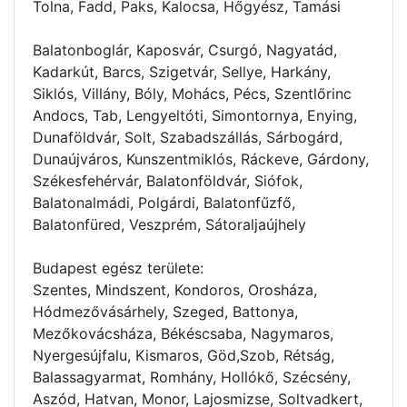
Tolna, Fadd, Paks, Kalocsa, Hőgyész, Tamási
Balatonboglár, Kaposvár, Csurgó, Nagyatád,
Kadarkút, Barcs, Szigetvár, Sellye, Harkány,
Siklós, Villány, Bóly, Mohács, Pécs, Szentlőrinc
Andocs, Tab, Lengyeltóti, Simontornya, Enying,
Dunaföldvár, Solt, Szabadszállás, Sárbogárd,
Dunaújváros, Kunszentmiklós, Ráckeve, Gárdony,
Székesfehérvár, Balatonföldvár, Siófok,
Balatonalmádi, Polgárdi, Balatonfűzfő,
Balatonfüred, Veszprém, Sátoraljaújhely
Budapest egész területe:
Szentes, Mindszent, Kondoros, Orosháza,
Hódmezővásárhely, Szeged, Battonya,
Mezőkovácsháza, Békéscsaba, Nagymaros,
Nyergesújfalu, Kismaros, Göd,Szob, Rétság,
Balassagyarmat, Romhány, Hollókő, Szécsény,
Aszód, Hatvan, Monor, Lajosmizse, Soltvadkert,