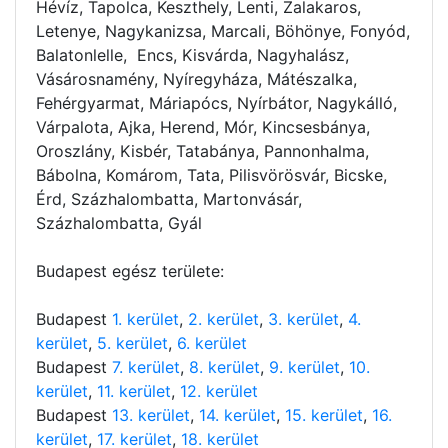
Hévíz, Tapolca, Keszthely, Lenti, Zalakaros,
Letenye, Nagykanizsa, Marcali, Böhönye, Fonyód,
Balatonlelle, Encs, Kisvárda, Nagyhalász,
Vásárosnamény, Nyíregyháza, Mátészalka,
Fehérgyarmat, Máriapócs, Nyírbátor, Nagykálló,
Várpalota, Ajka, Herend, Mór, Kincsesbánya,
Oroszlány, Kisbér, Tatabánya, Pannonhalma,
Bábolna, Komárom, Tata, Pilisvörösvár, Bicske,
Érd, Százhalombatta, Martonvásár,
Százhalombatta, Gyál
Budapest egész területe:
Budapest
1. kerület
,
2. kerület
,
3. kerület
,
4.
kerület
,
5. kerület
,
6. kerület
Budapest
7. kerület
,
8. kerület
,
9. kerület
,
10.
kerület
,
11. kerület
,
12. kerület
Budapest
13. kerület
,
14. kerület
,
15. kerület
,
16.
kerület
,
17. kerület
,
18. kerület