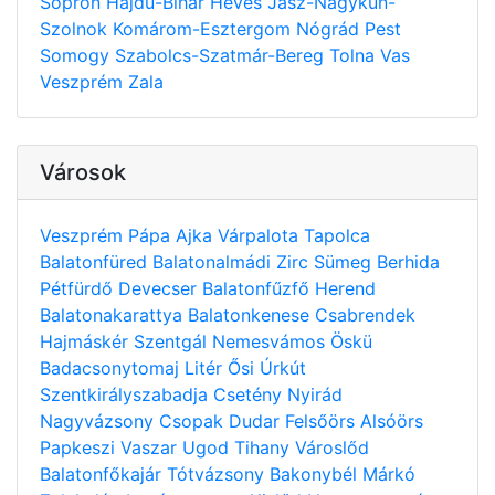
Sopron
Hajdú-Bihar
Heves
Jász-Nagykun-
Szolnok
Komárom-Esztergom
Nógrád
Pest
Somogy
Szabolcs-Szatmár-Bereg
Tolna
Vas
Veszprém
Zala
Városok
Veszprém
Pápa
Ajka
Várpalota
Tapolca
Balatonfüred
Balatonalmádi
Zirc
Sümeg
Berhida
Pétfürdő
Devecser
Balatonfűzfő
Herend
Balatonakarattya
Balatonkenese
Csabrendek
Hajmáskér
Szentgál
Nemesvámos
Öskü
Badacsonytomaj
Litér
Ősi
Úrkút
Szentkirályszabadja
Csetény
Nyirád
Nagyvázsony
Csopak
Dudar
Felsőörs
Alsóörs
Papkeszi
Vaszar
Ugod
Tihany
Városlőd
Balatonfőkajár
Tótvázsony
Bakonybél
Márkó