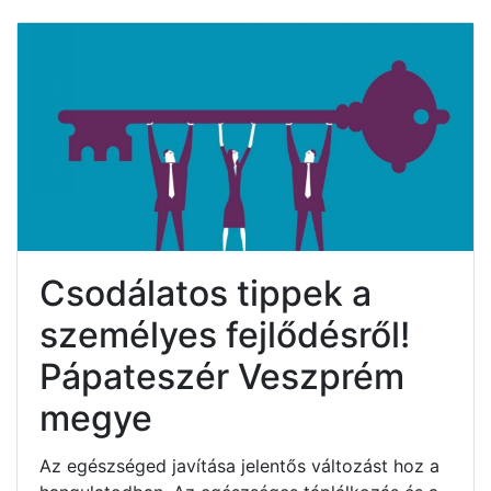
Csodálatos tippek a
személyes fejlődésről!
Pápateszér Veszprém
megye
Az egészséged javítása jelentős változást hoz a