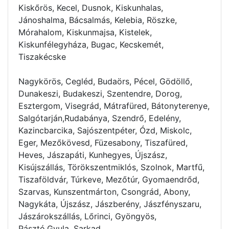
Kiskőrös, Kecel, Dusnok, Kiskunhalas,
Jánoshalma, Bácsalmás, Kelebia, Röszke,
Mórahalom, Kiskunmajsa, Kistelek,
Kiskunfélegyháza, Bugac, Kecskemét,
Tiszakécske
Nagykörös, Cegléd, Budaörs, Pécel, Gödöllő,
Dunakeszi, Budakeszi, Szentendre, Dorog,
Esztergom, Visegrád, Mátrafüred, Bátonyterenye,
Salgótarján,Rudabánya, Szendrő, Edelény,
Kazincbarcika, Sajószentpéter, Ózd, Miskolc,
Eger, Mezőkövesd, Füzesabony, Tiszafüred,
Heves, Jászapáti, Kunhegyes, Újszász,
Kisújszállás, Törökszentmiklós, Szolnok, Martfű,
Tiszaföldvár, Túrkeve, Mezőtúr, Gyomaendrőd,
Szarvas, Kunszentmárton, Csongrád, Abony,
Nagykáta, Újszász, Jászberény, Jászfényszaru,
Jászárokszállás, Lőrinci, Gyöngyös,
Pásztó,Gyula, Sarkad