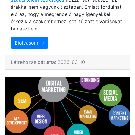
árakkal sem vagyunk tisztában. Emiatt fordulhat
elő az, hogy a megrendelő nagy igényekkel
érkezik a szakemberhez, sőt, túlzott elvárásokat
támaszt elé.
Elolvasom →
Létrehozás dátuma: 2026-03-10