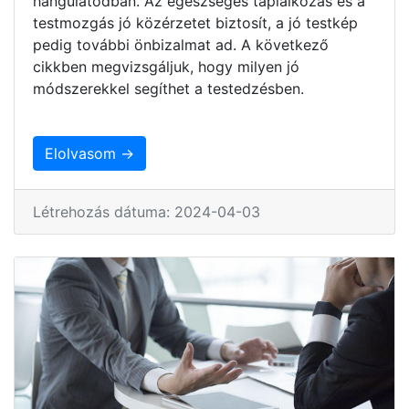
hangulatodban. Az egészséges táplálkozás és a
testmozgás jó közérzetet biztosít, a jó testkép
pedig további önbizalmat ad. A következő
cikkben megvizsgáljuk, hogy milyen jó
módszerekkel segíthet a testedzésben.
Elolvasom →
Létrehozás dátuma: 2024-04-03