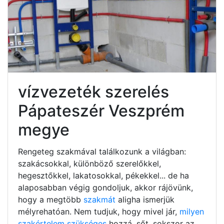
vízvezeték szerelés
Pápateszér Veszprém
megye
Rengeteg szakmával találkozunk a világban:
szakácsokkal, különböző szerelőkkel,
hegesztőkkel, lakatosokkal, pékekkel... de ha
alaposabban végig gondoljuk, akkor rájövünk,
hogy a megtöbb
szakmát
aligha ismerjük
mélyrehatóan. Nem tudjuk, hogy mivel jár,
milyen
szakértelem szükséges
hozzá, sőt, sokszor az