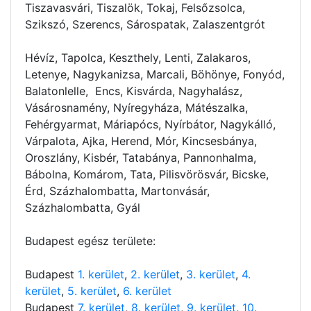
Tiszavasvári, Tiszalök, Tokaj, Felsőzsolca,
Szikszó, Szerencs, Sárospatak, Zalaszentgrót
Hévíz, Tapolca, Keszthely, Lenti, Zalakaros,
Letenye, Nagykanizsa, Marcali, Böhönye, Fonyód,
Balatonlelle, Encs, Kisvárda, Nagyhalász,
Vásárosnamény, Nyíregyháza, Mátészalka,
Fehérgyarmat, Máriapócs, Nyírbátor, Nagykálló,
Várpalota, Ajka, Herend, Mór, Kincsesbánya,
Oroszlány, Kisbér, Tatabánya, Pannonhalma,
Bábolna, Komárom, Tata, Pilisvörösvár, Bicske,
Érd, Százhalombatta, Martonvásár,
Százhalombatta, Gyál
Budapest egész területe:
Budapest
1. kerület
,
2. kerület
,
3. kerület
,
4.
kerület
,
5. kerület
,
6. kerület
Budapest
7. kerület
,
8. kerület
,
9. kerület
,
10.