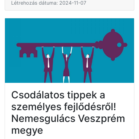
Létrehozás dátuma: 2024-11-07
Csodálatos tippek a
személyes fejlődésről!
Nemesgulács Veszprém
megye