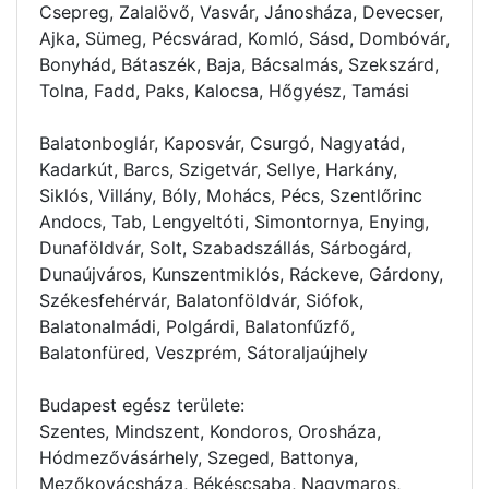
Csepreg, Zalalövő, Vasvár, Jánosháza, Devecser,
Ajka, Sümeg, Pécsvárad, Komló, Sásd, Dombóvár,
Bonyhád, Bátaszék, Baja, Bácsalmás, Szekszárd,
Tolna, Fadd, Paks, Kalocsa, Hőgyész, Tamási
Balatonboglár, Kaposvár, Csurgó, Nagyatád,
Kadarkút, Barcs, Szigetvár, Sellye, Harkány,
Siklós, Villány, Bóly, Mohács, Pécs, Szentlőrinc
Andocs, Tab, Lengyeltóti, Simontornya, Enying,
Dunaföldvár, Solt, Szabadszállás, Sárbogárd,
Dunaújváros, Kunszentmiklós, Ráckeve, Gárdony,
Székesfehérvár, Balatonföldvár, Siófok,
Balatonalmádi, Polgárdi, Balatonfűzfő,
Balatonfüred, Veszprém, Sátoraljaújhely
Budapest egész területe:
Szentes, Mindszent, Kondoros, Orosháza,
Hódmezővásárhely, Szeged, Battonya,
Mezőkovácsháza, Békéscsaba, Nagymaros,