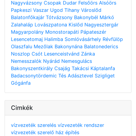
Nagyvázsony
Csopak
Dudar
Felsőörs
Alsóörs
Papkeszi
Vaszar
Ugod
Tihany
Városlőd
Balatonfőkajár
Tótvázsony
Bakonybél
Márkó
Zalahaláp
Lovászpatona
Kislőd
Nagyesztergár
Magyarpolány
Monostorapáti
Pápateszér
Lesencetomaj
Halimba
Somlóvásárhely
Révfülöp
Olaszfalu
Mezőlak
Bakonynána
Balatonederics
Noszlop
Csót
Lesenceistvánd
Zánka
Nemesszalók
Nyárád
Nemesgulács
Bakonyszentkirály
Csajág
Takácsi
Káptalanfa
Badacsonytördemic
Tés
Adásztevel
Szigliget
Gógánfa
Cimkék
vízvezeték szerelés
vízvezeték rendszer
vízvezeték szerelő
ház építés