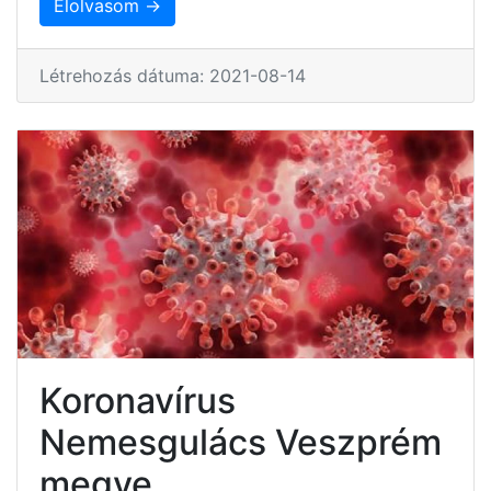
Elolvasom →
Létrehozás dátuma: 2021-08-14
Koronavírus
Nemesgulács Veszprém
megye