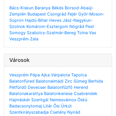
Bács-Kiskun
Baranya
Békés
Borsod-Abaúj-
Zemplén
Budapest
Csongrád
Fejér
Győr-Moson-
Sopron
Hajdú-Bihar
Heves
Jász-Nagykun-
Szolnok
Komárom-Esztergom
Nógrád
Pest
Somogy
Szabolcs-Szatmár-Bereg
Tolna
Vas
Veszprém
Zala
Városok
Veszprém
Pápa
Ajka
Várpalota
Tapolca
Balatonfüred
Balatonalmádi
Zirc
Sümeg
Berhida
Pétfürdő
Devecser
Balatonfűzfő
Herend
Balatonakarattya
Balatonkenese
Csabrendek
Hajmáskér
Szentgál
Nemesvámos
Öskü
Badacsonytomaj
Litér
Ősi
Úrkút
Szentkirályszabadja
Csetény
Nyirád