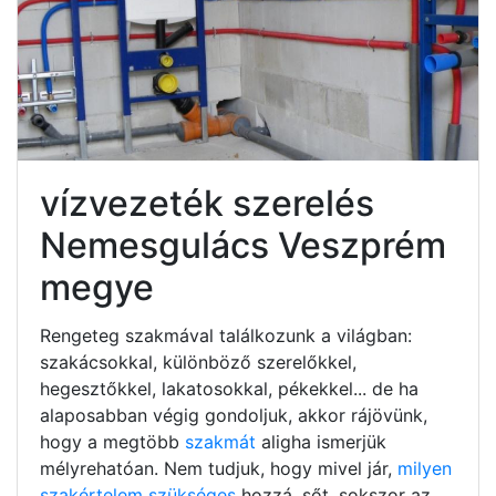
vízvezeték szerelés
Nemesgulács Veszprém
megye
Rengeteg szakmával találkozunk a világban:
szakácsokkal, különböző szerelőkkel,
hegesztőkkel, lakatosokkal, pékekkel... de ha
alaposabban végig gondoljuk, akkor rájövünk,
hogy a megtöbb
szakmát
aligha ismerjük
mélyrehatóan. Nem tudjuk, hogy mivel jár,
milyen
szakértelem szükséges
hozzá, sőt, sokszor az