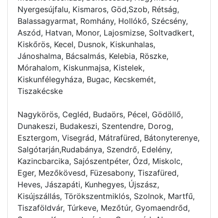
Nyergesújfalu, Kismaros, Göd,Szob, Rétság,
Balassagyarmat, Romhány, Hollókő, Szécsény,
Aszód, Hatvan, Monor, Lajosmizse, Soltvadkert,
Kiskőrös, Kecel, Dusnok, Kiskunhalas,
Jánoshalma, Bácsalmás, Kelebia, Röszke,
Mórahalom, Kiskunmajsa, Kistelek,
Kiskunfélegyháza, Bugac, Kecskemét,
Tiszakécske
Nagykörös, Cegléd, Budaörs, Pécel, Gödöllő,
Dunakeszi, Budakeszi, Szentendre, Dorog,
Esztergom, Visegrád, Mátrafüred, Bátonyterenye,
Salgótarján,Rudabánya, Szendrő, Edelény,
Kazincbarcika, Sajószentpéter, Ózd, Miskolc,
Eger, Mezőkövesd, Füzesabony, Tiszafüred,
Heves, Jászapáti, Kunhegyes, Újszász,
Kisújszállás, Törökszentmiklós, Szolnok, Martfű,
Tiszaföldvár, Túrkeve, Mezőtúr, Gyomaendrőd,