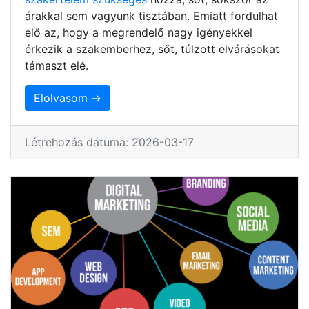
árakkal sem vagyunk tisztában. Emiatt fordulhat
elő az, hogy a megrendelő nagy igényekkel
érkezik a szakemberhez, sőt, túlzott elvárásokat
támaszt elé.
Elolvasom →
Létrehozás dátuma: 2026-03-17