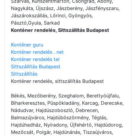
Szarvas, Kunszentmárton, Csongrád, Abony,
Nagykáta, Újszász, Jászberény, Jászfényszaru,
Jászárokszállás, Lőrinci, Gyöngyös,
Pásztó,Gyula, Sarkad
Konténer rendelés, Sittszállítás Budapest
Konténer guru
Konténer rendelés . net
Konténer rendelés tel
Sittszállítás Budapest
Sittszállítás
Konténer rendelés
, sittszállítás Budapest
Békés, Mezőberény, Szeghalom, Berettyóújfalu,
Biharkeresztes, Püspökladány, Karcag, Derecske,
Nádudvar, Hajdúszoboszló, Debrecen,
Balmazújváros, Hajdúböszörmény, Téglás,
Hajdúhadház, Nyíradony, Újfehértó, Hajdúdorog,
Mezőcsát, Polgár, Hajdúnánás, Tiszaújváros,