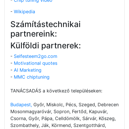
-
Wikipedia
Számítástechnikai
partnereink:
Külföldi partnerek:
-
Selfesteem2go.com
-
Motivational quotes
-
AI Marketing
-
MMC chiptuning
TANÁCSADÁS a következő településeken:
Budapest,
Győr, Miskolc, Pécs, Szeged, Debrecen
Mosonmagyaróvár, Sopron, Fertőd, Kapuvár,
Csorna, Győr, Pápa, Celldömölk, Sárvár, Kőszeg,
Szombathely, Ják, Körmend, Szentgotthárd,