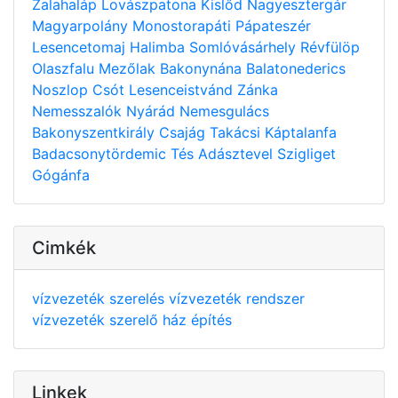
Zalahaláp
Lovászpatona
Kislőd
Nagyesztergár
Magyarpolány
Monostorapáti
Pápateszér
Lesencetomaj
Halimba
Somlóvásárhely
Révfülöp
Olaszfalu
Mezőlak
Bakonynána
Balatonederics
Noszlop
Csót
Lesenceistvánd
Zánka
Nemesszalók
Nyárád
Nemesgulács
Bakonyszentkirály
Csajág
Takácsi
Káptalanfa
Badacsonytördemic
Tés
Adásztevel
Szigliget
Gógánfa
Cimkék
vízvezeték szerelés
vízvezeték rendszer
vízvezeték szerelő
ház építés
Linkek