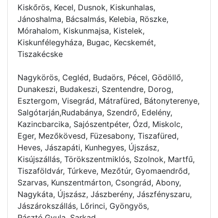
Kiskőrös, Kecel, Dusnok, Kiskunhalas,
Jánoshalma, Bácsalmás, Kelebia, Röszke,
Mórahalom, Kiskunmajsa, Kistelek,
Kiskunfélegyháza, Bugac, Kecskemét,
Tiszakécske
Nagykörös, Cegléd, Budaörs, Pécel, Gödöllő,
Dunakeszi, Budakeszi, Szentendre, Dorog,
Esztergom, Visegrád, Mátrafüred, Bátonyterenye,
Salgótarján,Rudabánya, Szendrő, Edelény,
Kazincbarcika, Sajószentpéter, Ózd, Miskolc,
Eger, Mezőkövesd, Füzesabony, Tiszafüred,
Heves, Jászapáti, Kunhegyes, Újszász,
Kisújszállás, Törökszentmiklós, Szolnok, Martfű,
Tiszaföldvár, Túrkeve, Mezőtúr, Gyomaendrőd,
Szarvas, Kunszentmárton, Csongrád, Abony,
Nagykáta, Újszász, Jászberény, Jászfényszaru,
Jászárokszállás, Lőrinci, Gyöngyös,
Pásztó,Gyula, Sarkad