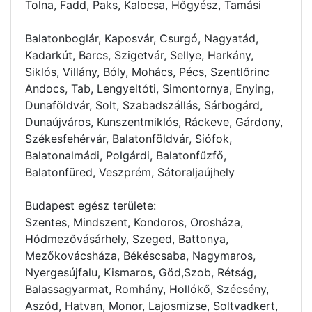
Tolna, Fadd, Paks, Kalocsa, Hőgyész, Tamási
Balatonboglár, Kaposvár, Csurgó, Nagyatád,
Kadarkút, Barcs, Szigetvár, Sellye, Harkány,
Siklós, Villány, Bóly, Mohács, Pécs, Szentlőrinc
Andocs, Tab, Lengyeltóti, Simontornya, Enying,
Dunaföldvár, Solt, Szabadszállás, Sárbogárd,
Dunaújváros, Kunszentmiklós, Ráckeve, Gárdony,
Székesfehérvár, Balatonföldvár, Siófok,
Balatonalmádi, Polgárdi, Balatonfűzfő,
Balatonfüred, Veszprém, Sátoraljaújhely
Budapest egész területe:
Szentes, Mindszent, Kondoros, Orosháza,
Hódmezővásárhely, Szeged, Battonya,
Mezőkovácsháza, Békéscsaba, Nagymaros,
Nyergesújfalu, Kismaros, Göd,Szob, Rétság,
Balassagyarmat, Romhány, Hollókő, Szécsény,
Aszód, Hatvan, Monor, Lajosmizse, Soltvadkert,