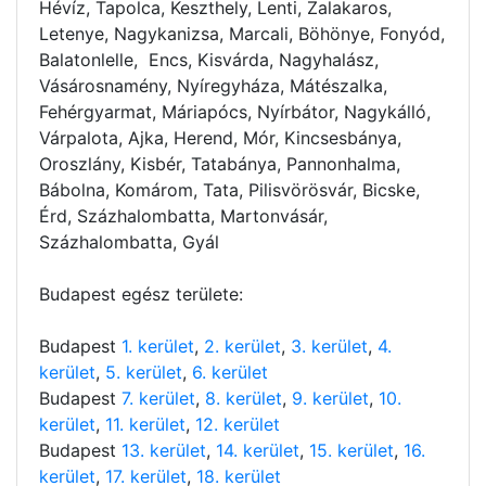
Hévíz, Tapolca, Keszthely, Lenti, Zalakaros,
Letenye, Nagykanizsa, Marcali, Böhönye, Fonyód,
Balatonlelle, Encs, Kisvárda, Nagyhalász,
Vásárosnamény, Nyíregyháza, Mátészalka,
Fehérgyarmat, Máriapócs, Nyírbátor, Nagykálló,
Várpalota, Ajka, Herend, Mór, Kincsesbánya,
Oroszlány, Kisbér, Tatabánya, Pannonhalma,
Bábolna, Komárom, Tata, Pilisvörösvár, Bicske,
Érd, Százhalombatta, Martonvásár,
Százhalombatta, Gyál
Budapest egész területe:
Budapest
1. kerület
,
2. kerület
,
3. kerület
,
4.
kerület
,
5. kerület
,
6. kerület
Budapest
7. kerület
,
8. kerület
,
9. kerület
,
10.
kerület
,
11. kerület
,
12. kerület
Budapest
13. kerület
,
14. kerület
,
15. kerület
,
16.
kerület
,
17. kerület
,
18. kerület