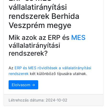
vállalatirányítási
rendszerek Berhida
Veszprém megye
Mik azok az ERP és
MES
vállalatirányítási
rendszerek?
Az
ERP és MES rövidítések a vállalatirányítási
rendszerek
két különböző típusára utalnak.
Elolvasom →
Létrehozás dátuma: 2024-10-02