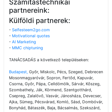
Számítástechnikai
partnereink:
Külföldi partnerek:
-
Selfesteem2go.com
-
Motivational quotes
-
AI Marketing
-
MMC chiptuning
TANÁCSADÁS a következő településeken:
Budapest,
Győr, Miskolc, Pécs, Szeged, Debrecen
Mosonmagyaróvár, Sopron, Fertőd, Kapuvár,
Csorna, Győr, Pápa, Celldömölk, Sárvár, Kőszeg,
Szombathely, Ják, Körmend, Szentgotthárd,
Csepreg, Zalalövő, Vasvár, Jánosháza, Devecser,
Ajka, Sümeg, Pécsvárad, Komló, Sásd, Dombóvár,
Bonyhád, Bátaszék, Baja, Bácsalmás, Szekszárd,