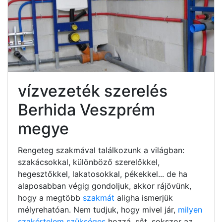
vízvezeték szerelés
Berhida Veszprém
megye
Rengeteg szakmával találkozunk a világban:
szakácsokkal, különböző szerelőkkel,
hegesztőkkel, lakatosokkal, pékekkel... de ha
alaposabban végig gondoljuk, akkor rájövünk,
hogy a megtöbb
szakmát
aligha ismerjük
mélyrehatóan. Nem tudjuk, hogy mivel jár,
milyen
szakértelem szükséges
hozzá, sőt, sokszor az