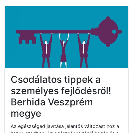
Csodálatos tippek a
személyes fejlődésről!
Berhida Veszprém
megye
Az egészséged javítása jelentős változást hoz a