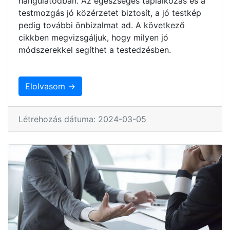
hangulatodban. Az egészséges táplálkozás és a
testmozgás jó közérzetet biztosít, a jó testkép
pedig további önbizalmat ad. A következő
cikkben megvizsgáljuk, hogy milyen jó
módszerekkel segíthet a testedzésben.
Elolvasom →
Létrehozás dátuma: 2024-03-05