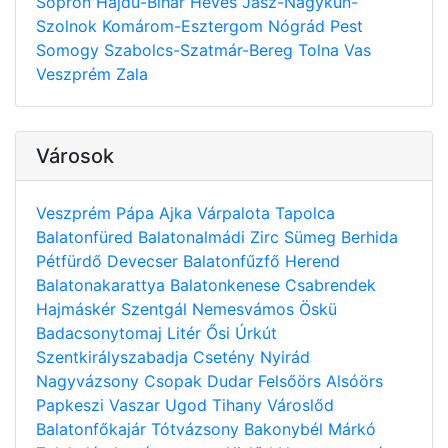
Sopron
Hajdú-Bihar
Heves
Jász-Nagykun-
Szolnok
Komárom-Esztergom
Nógrád
Pest
Somogy
Szabolcs-Szatmár-Bereg
Tolna
Vas
Veszprém
Zala
Városok
Veszprém
Pápa
Ajka
Várpalota
Tapolca
Balatonfüred
Balatonalmádi
Zirc
Sümeg
Berhida
Pétfürdő
Devecser
Balatonfűzfő
Herend
Balatonakarattya
Balatonkenese
Csabrendek
Hajmáskér
Szentgál
Nemesvámos
Öskü
Badacsonytomaj
Litér
Ősi
Úrkút
Szentkirályszabadja
Csetény
Nyirád
Nagyvázsony
Csopak
Dudar
Felsőörs
Alsóörs
Papkeszi
Vaszar
Ugod
Tihany
Városlőd
Balatonfőkajár
Tótvázsony
Bakonybél
Márkó