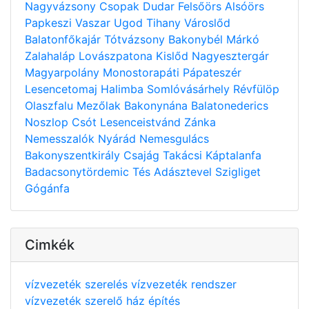
Nagyvázsony
Csopak
Dudar
Felsőörs
Alsóörs
Papkeszi
Vaszar
Ugod
Tihany
Városlőd
Balatonfőkajár
Tótvázsony
Bakonybél
Márkó
Zalahaláp
Lovászpatona
Kislőd
Nagyesztergár
Magyarpolány
Monostorapáti
Pápateszér
Lesencetomaj
Halimba
Somlóvásárhely
Révfülöp
Olaszfalu
Mezőlak
Bakonynána
Balatonederics
Noszlop
Csót
Lesenceistvánd
Zánka
Nemesszalók
Nyárád
Nemesgulács
Bakonyszentkirály
Csajág
Takácsi
Káptalanfa
Badacsonytördemic
Tés
Adásztevel
Szigliget
Gógánfa
Cimkék
vízvezeték szerelés
vízvezeték rendszer
vízvezeték szerelő
ház építés