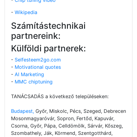
-
Wikipedia
Számítástechnikai
partnereink:
Külföldi partnerek:
-
Selfesteem2go.com
-
Motivational quotes
-
AI Marketing
-
MMC chiptuning
TANÁCSADÁS a következő településeken:
Budapest,
Győr, Miskolc, Pécs, Szeged, Debrecen
Mosonmagyaróvár, Sopron, Fertőd, Kapuvár,
Csorna, Győr, Pápa, Celldömölk, Sárvár, Kőszeg,
Szombathely, Ják, Körmend, Szentgotthárd,