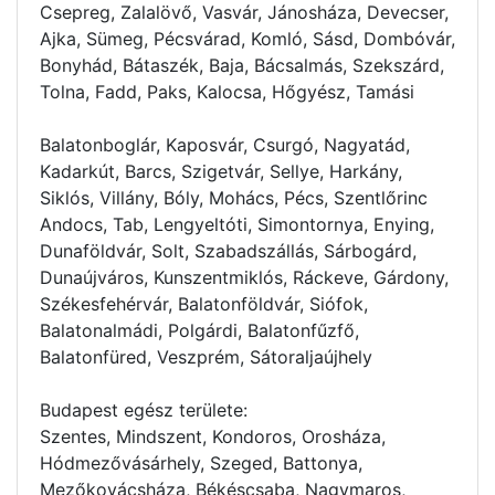
Csepreg, Zalalövő, Vasvár, Jánosháza, Devecser,
Ajka, Sümeg, Pécsvárad, Komló, Sásd, Dombóvár,
Bonyhád, Bátaszék, Baja, Bácsalmás, Szekszárd,
Tolna, Fadd, Paks, Kalocsa, Hőgyész, Tamási
Balatonboglár, Kaposvár, Csurgó, Nagyatád,
Kadarkút, Barcs, Szigetvár, Sellye, Harkány,
Siklós, Villány, Bóly, Mohács, Pécs, Szentlőrinc
Andocs, Tab, Lengyeltóti, Simontornya, Enying,
Dunaföldvár, Solt, Szabadszállás, Sárbogárd,
Dunaújváros, Kunszentmiklós, Ráckeve, Gárdony,
Székesfehérvár, Balatonföldvár, Siófok,
Balatonalmádi, Polgárdi, Balatonfűzfő,
Balatonfüred, Veszprém, Sátoraljaújhely
Budapest egész területe:
Szentes, Mindszent, Kondoros, Orosháza,
Hódmezővásárhely, Szeged, Battonya,
Mezőkovácsháza, Békéscsaba, Nagymaros,