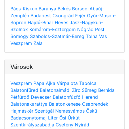
Bács-Kiskun
Baranya
Békés
Borsod-Abaúj-
Zemplén
Budapest
Csongrád
Fejér
Győr-Moson-
Sopron
Hajdú-Bihar
Heves
Jász-Nagykun-
Szolnok
Komárom-Esztergom
Nógrád
Pest
Somogy
Szabolcs-Szatmár-Bereg
Tolna
Vas
Veszprém
Zala
Városok
Veszprém
Pápa
Ajka
Várpalota
Tapolca
Balatonfüred
Balatonalmádi
Zirc
Sümeg
Berhida
Pétfürdő
Devecser
Balatonfűzfő
Herend
Balatonakarattya
Balatonkenese
Csabrendek
Hajmáskér
Szentgál
Nemesvámos
Öskü
Badacsonytomaj
Litér
Ősi
Úrkút
Szentkirályszabadja
Csetény
Nyirád