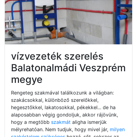
vízvezeték szerelés
Balatonalmádi Veszprém
megye
Rengeteg szakmával találkozunk a világban:
szakácsokkal, különböző szerelőkkel,
hegesztőkkel, lakatosokkal, pékekkel... de ha
alaposabban végig gondoljuk, akkor rájövünk,
hogy a megtöbb
szakmát
aligha ismerjük
mélyrehatóan. Nem tudjuk, hogy mivel jár,
milyen
szakértelem szükséges
hozzá, sőt, sokszor az