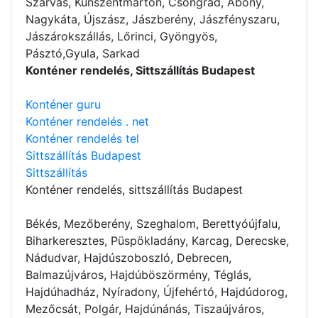
Szarvas, Kunszentmárton, Csongrád, Abony,
Nagykáta, Újszász, Jászberény, Jászfényszaru,
Jászárokszállás, Lőrinci, Gyöngyös,
Pásztó,Gyula, Sarkad
Konténer rendelés, Sittszállítás Budapest
Konténer guru
Konténer rendelés . net
Konténer rendelés tel
Sittszállítás Budapest
Sittszállítás
Konténer rendelés
, sittszállítás Budapest
Békés, Mezőberény, Szeghalom, Berettyóújfalu,
Biharkeresztes, Püspökladány, Karcag, Derecske,
Nádudvar, Hajdúszoboszló, Debrecen,
Balmazújváros, Hajdúböszörmény, Téglás,
Hajdúhadház, Nyíradony, Újfehértó, Hajdúdorog,
Mezőcsát, Polgár, Hajdúnánás, Tiszaújváros,