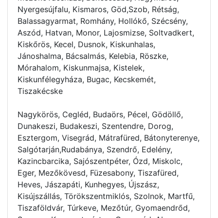
Nyergesújfalu, Kismaros, Göd,Szob, Rétság,
Balassagyarmat, Romhány, Hollókő, Szécsény,
Aszód, Hatvan, Monor, Lajosmizse, Soltvadkert,
Kiskőrös, Kecel, Dusnok, Kiskunhalas,
Jánoshalma, Bácsalmás, Kelebia, Röszke,
Mórahalom, Kiskunmajsa, Kistelek,
Kiskunfélegyháza, Bugac, Kecskemét,
Tiszakécske
Nagykörös, Cegléd, Budaörs, Pécel, Gödöllő,
Dunakeszi, Budakeszi, Szentendre, Dorog,
Esztergom, Visegrád, Mátrafüred, Bátonyterenye,
Salgótarján,Rudabánya, Szendrő, Edelény,
Kazincbarcika, Sajószentpéter, Ózd, Miskolc,
Eger, Mezőkövesd, Füzesabony, Tiszafüred,
Heves, Jászapáti, Kunhegyes, Újszász,
Kisújszállás, Törökszentmiklós, Szolnok, Martfű,
Tiszaföldvár, Túrkeve, Mezőtúr, Gyomaendrőd,