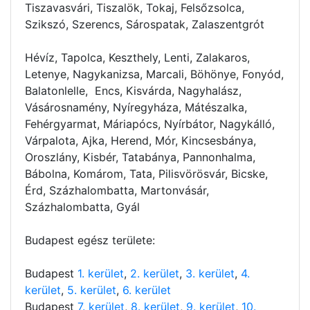
Tiszavasvári, Tiszalök, Tokaj, Felsőzsolca,
Szikszó, Szerencs, Sárospatak, Zalaszentgrót
Hévíz, Tapolca, Keszthely, Lenti, Zalakaros,
Letenye, Nagykanizsa, Marcali, Böhönye, Fonyód,
Balatonlelle, Encs, Kisvárda, Nagyhalász,
Vásárosnamény, Nyíregyháza, Mátészalka,
Fehérgyarmat, Máriapócs, Nyírbátor, Nagykálló,
Várpalota, Ajka, Herend, Mór, Kincsesbánya,
Oroszlány, Kisbér, Tatabánya, Pannonhalma,
Bábolna, Komárom, Tata, Pilisvörösvár, Bicske,
Érd, Százhalombatta, Martonvásár,
Százhalombatta, Gyál
Budapest egész területe:
Budapest
1. kerület
,
2. kerület
,
3. kerület
,
4.
kerület
,
5. kerület
,
6. kerület
Budapest
7. kerület
,
8. kerület
,
9. kerület
,
10.