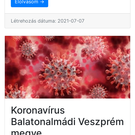
Elolvasom →
Létrehozás dátuma: 2021-07-07
Koronavírus
Balatonalmádi Veszprém
megye