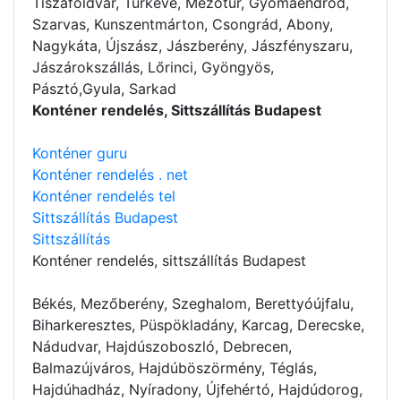
Tiszaföldvár, Túrkeve, Mezőtúr, Gyomaendrőd,
Szarvas, Kunszentmárton, Csongrád, Abony,
Nagykáta, Újszász, Jászberény, Jászfényszaru,
Jászárokszállás, Lőrinci, Gyöngyös,
Pásztó,Gyula, Sarkad
Konténer rendelés, Sittszállítás Budapest
Konténer guru
Konténer rendelés . net
Konténer rendelés tel
Sittszállítás Budapest
Sittszállítás
Konténer rendelés
, sittszállítás Budapest
Békés, Mezőberény, Szeghalom, Berettyóújfalu,
Biharkeresztes, Püspökladány, Karcag, Derecske,
Nádudvar, Hajdúszoboszló, Debrecen,
Balmazújváros, Hajdúböszörmény, Téglás,
Hajdúhadház, Nyíradony, Újfehértó, Hajdúdorog,