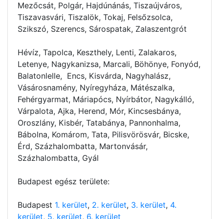
Mezőcsát, Polgár, Hajdúnánás, Tiszaújváros,
Tiszavasvári, Tiszalök, Tokaj, Felsőzsolca,
Szikszó, Szerencs, Sárospatak, Zalaszentgrót
Hévíz, Tapolca, Keszthely, Lenti, Zalakaros,
Letenye, Nagykanizsa, Marcali, Böhönye, Fonyód,
Balatonlelle, Encs, Kisvárda, Nagyhalász,
Vásárosnamény, Nyíregyháza, Mátészalka,
Fehérgyarmat, Máriapócs, Nyírbátor, Nagykálló,
Várpalota, Ajka, Herend, Mór, Kincsesbánya,
Oroszlány, Kisbér, Tatabánya, Pannonhalma,
Bábolna, Komárom, Tata, Pilisvörösvár, Bicske,
Érd, Százhalombatta, Martonvásár,
Százhalombatta, Gyál
Budapest egész területe:
Budapest
1. kerület
,
2. kerület
,
3. kerület
,
4.
kerület
,
5. kerület
,
6. kerület