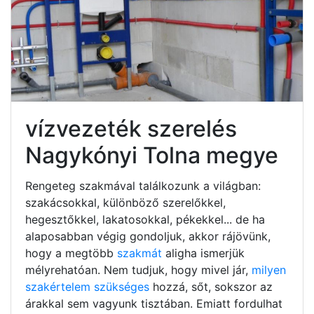
vízvezeték szerelés
Nagykónyi Tolna megye
Rengeteg szakmával találkozunk a világban:
szakácsokkal, különböző szerelőkkel,
hegesztőkkel, lakatosokkal, pékekkel... de ha
alaposabban végig gondoljuk, akkor rájövünk,
hogy a megtöbb
szakmát
aligha ismerjük
mélyrehatóan. Nem tudjuk, hogy mivel jár,
milyen
szakértelem szükséges
hozzá, sőt, sokszor az
árakkal sem vagyunk tisztában. Emiatt fordulhat