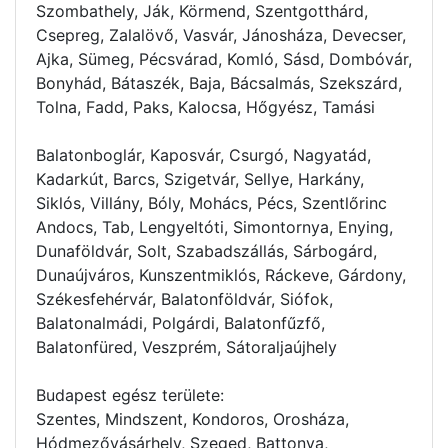
Szombathely, Ják, Körmend, Szentgotthárd,
Csepreg, Zalalövő, Vasvár, Jánosháza, Devecser,
Ajka, Sümeg, Pécsvárad, Komló, Sásd, Dombóvár,
Bonyhád, Bátaszék, Baja, Bácsalmás, Szekszárd,
Tolna, Fadd, Paks, Kalocsa, Hőgyész, Tamási
Balatonboglár, Kaposvár, Csurgó, Nagyatád,
Kadarkút, Barcs, Szigetvár, Sellye, Harkány,
Siklós, Villány, Bóly, Mohács, Pécs, Szentlőrinc
Andocs, Tab, Lengyeltóti, Simontornya, Enying,
Dunaföldvár, Solt, Szabadszállás, Sárbogárd,
Dunaújváros, Kunszentmiklós, Ráckeve, Gárdony,
Székesfehérvár, Balatonföldvár, Siófok,
Balatonalmádi, Polgárdi, Balatonfűzfő,
Balatonfüred, Veszprém, Sátoraljaújhely
Budapest egész területe:
Szentes, Mindszent, Kondoros, Orosháza,
Hódmezővásárhely, Szeged, Battonya,