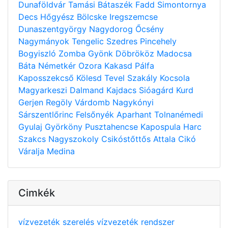
Dunaföldvár
Tamási
Bátaszék
Fadd
Simontornya
Decs
Hőgyész
Bölcske
Iregszemcse
Dunaszentgyörgy
Nagydorog
Őcsény
Nagymányok
Tengelic
Szedres
Pincehely
Bogyiszló
Zomba
Gyönk
Döbrököz
Madocsa
Báta
Németkér
Ozora
Kakasd
Pálfa
Kaposszekcső
Kölesd
Tevel
Szakály
Kocsola
Magyarkeszi
Dalmand
Kajdacs
Sióagárd
Kurd
Gerjen
Regöly
Várdomb
Nagykónyi
Sárszentlőrinc
Felsőnyék
Aparhant
Tolnanémedi
Gyulaj
Györköny
Pusztahencse
Kapospula
Harc
Szakcs
Nagyszokoly
Csikóstőttős
Attala
Cikó
Váralja
Medina
Cimkék
vízvezeték szerelés
vízvezeték rendszer