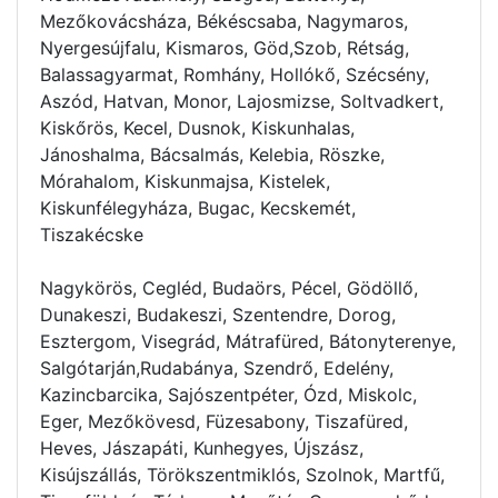
Mezőkovácsháza, Békéscsaba, Nagymaros,
Nyergesújfalu, Kismaros, Göd,Szob, Rétság,
Balassagyarmat, Romhány, Hollókő, Szécsény,
Aszód, Hatvan, Monor, Lajosmizse, Soltvadkert,
Kiskőrös, Kecel, Dusnok, Kiskunhalas,
Jánoshalma, Bácsalmás, Kelebia, Röszke,
Mórahalom, Kiskunmajsa, Kistelek,
Kiskunfélegyháza, Bugac, Kecskemét,
Tiszakécske
Nagykörös, Cegléd, Budaörs, Pécel, Gödöllő,
Dunakeszi, Budakeszi, Szentendre, Dorog,
Esztergom, Visegrád, Mátrafüred, Bátonyterenye,
Salgótarján,Rudabánya, Szendrő, Edelény,
Kazincbarcika, Sajószentpéter, Ózd, Miskolc,
Eger, Mezőkövesd, Füzesabony, Tiszafüred,
Heves, Jászapáti, Kunhegyes, Újszász,
Kisújszállás, Törökszentmiklós, Szolnok, Martfű,