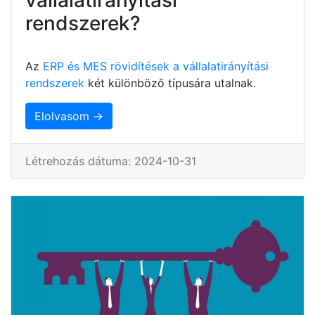
rendszerek?
Az
ERP és MES rövidítések a vállalatirányítási
rendszerek
két különböző típusára utalnak.
Elolvasom →
Létrehozás dátuma: 2024-10-31