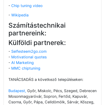
-
Chip tuning video
-
Wikipedia
Számítástechnikai
partnereink:
Külföldi partnerek:
-
Selfesteem2go.com
-
Motivational quotes
-
AI Marketing
-
MMC chiptuning
TANÁCSADÁS a következő településeken:
Budapest,
Győr, Miskolc, Pécs, Szeged, Debrecen
Mosonmagyaróvár, Sopron, Fertőd, Kapuvár,
Csorna, Győr, Pápa, Celldömölk, Sárvár, Kőszeg,