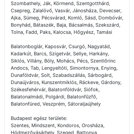
Szombathely, Ják, Körmend, Szentgotthárd,
Csepreg, Zalalövő, Vasvár, Jánosháza, Devecser,
Ajka, Sümeg, Pécsvárad, Komló, Sásd, Dombóvár,
Bonyhád, Bátaszék, Baja, Bácsalmás, Szekszárd,
Tolna, Fadd, Paks, Kalocsa, Hőgyész, Tamási
Balatonboglár, Kaposvár, Csurgó, Nagyatád,
Kadarkút, Barcs, Szigetvár, Sellye, Harkány,
Siklós, Villány, Bóly, Mohács, Pécs, Szentlőrinc
Andocs, Tab, Lengyeltóti, Simontornya, Enying,
Dunaföldvár, Solt, Szabadszállás, Sárbogárd,
Dunaújváros, Kunszentmiklós, Ráckeve, Gárdony,
Székesfehérvár, Balatonföldvár, Siófok,
Balatonalmádi, Polgárdi, Balatonfűzfő,
Balatonfüred, Veszprém, Sátoraljaújhely
Budapest egész területe:
Szentes, Mindszent, Kondoros, Orosháza,
Hódmezővásárhely, Szeged, Battonya,