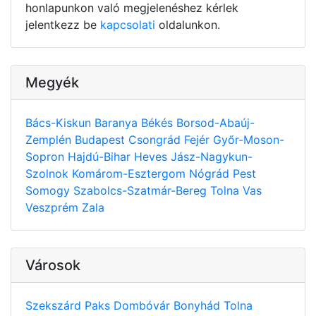
honlapunkon való megjelenéshez kérlek
jelentkezz be
kapcsolati
oldalunkon.
Megyék
Bács-Kiskun
Baranya
Békés
Borsod-Abaúj-
Zemplén
Budapest
Csongrád
Fejér
Győr-Moson-
Sopron
Hajdú-Bihar
Heves
Jász-Nagykun-
Szolnok
Komárom-Esztergom
Nógrád
Pest
Somogy
Szabolcs-Szatmár-Bereg
Tolna
Vas
Veszprém
Zala
Városok
Szekszárd
Paks
Dombóvár
Bonyhád
Tolna