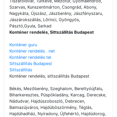
Tiszaföldvár, Túrkeve, Mezőtúr, Gyomaendrőd,
Szarvas, Kunszentmárton, Csongrád, Abony,
Nagykáta, Újszász, Jászberény, Jászfényszaru,
Jászárokszállás, Lőrinci, Gyöngyös,
Pásztó,Gyula, Sarkad
Konténer rendelés, Sittszállítás Budapest
Konténer guru
Konténer rendelés . net
Konténer rendelés tel
Sittszállítás Budapest
Sittszállítás
Konténer rendelés
, sittszállítás Budapest
Békés, Mezőberény, Szeghalom, Berettyóújfalu,
Biharkeresztes, Püspökladány, Karcag, Derecske,
Nádudvar, Hajdúszoboszló, Debrecen,
Balmazújváros, Hajdúböszörmény, Téglás,
Hajdúhadház, Nyíradony, Újfehértó, Hajdúdorog,