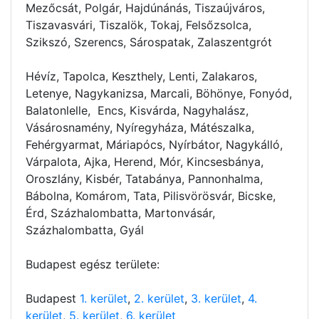
Mezőcsát, Polgár, Hajdúnánás, Tiszaújváros,
Tiszavasvári, Tiszalök, Tokaj, Felsőzsolca,
Szikszó, Szerencs, Sárospatak, Zalaszentgrót
Hévíz, Tapolca, Keszthely, Lenti, Zalakaros,
Letenye, Nagykanizsa, Marcali, Böhönye, Fonyód,
Balatonlelle, Encs, Kisvárda, Nagyhalász,
Vásárosnamény, Nyíregyháza, Mátészalka,
Fehérgyarmat, Máriapócs, Nyírbátor, Nagykálló,
Várpalota, Ajka, Herend, Mór, Kincsesbánya,
Oroszlány, Kisbér, Tatabánya, Pannonhalma,
Bábolna, Komárom, Tata, Pilisvörösvár, Bicske,
Érd, Százhalombatta, Martonvásár,
Százhalombatta, Gyál
Budapest egész területe:
Budapest
1. kerület
,
2. kerület
,
3. kerület
,
4.
kerület
,
5. kerület
,
6. kerület