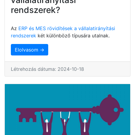
rendszerek?
Az
ERP és MES rövidítések a vállalatirányítási
rendszerek
két különböző típusára utalnak.
Elolvasom →
Létrehozás dátuma: 2024-10-18