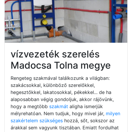
vízvezeték szerelés
Madocsa Tolna megye
Rengeteg szakmával találkozunk a világban:
szakácsokkal, különböző szerelőkkel,
hegesztőkkel, lakatosokkal, pékekkel... de ha
alaposabban végig gondoljuk, akkor rájövünk,
hogy a megtöbb
szakmát
aligha ismerjük
mélyrehatóan. Nem tudjuk, hogy mivel jár,
milyen
szakértelem szükséges
hozzá, sőt, sokszor az
árakkal sem vagyunk tisztában. Emiatt fordulhat