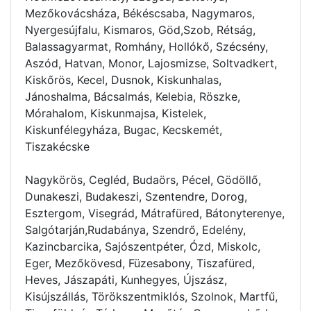
Mezőkovácsháza, Békéscsaba, Nagymaros,
Nyergesújfalu, Kismaros, Göd,Szob, Rétság,
Balassagyarmat, Romhány, Hollókő, Szécsény,
Aszód, Hatvan, Monor, Lajosmizse, Soltvadkert,
Kiskőrös, Kecel, Dusnok, Kiskunhalas,
Jánoshalma, Bácsalmás, Kelebia, Röszke,
Mórahalom, Kiskunmajsa, Kistelek,
Kiskunfélegyháza, Bugac, Kecskemét,
Tiszakécske
Nagykörös, Cegléd, Budaörs, Pécel, Gödöllő,
Dunakeszi, Budakeszi, Szentendre, Dorog,
Esztergom, Visegrád, Mátrafüred, Bátonyterenye,
Salgótarján,Rudabánya, Szendrő, Edelény,
Kazincbarcika, Sajószentpéter, Ózd, Miskolc,
Eger, Mezőkövesd, Füzesabony, Tiszafüred,
Heves, Jászapáti, Kunhegyes, Újszász,
Kisújszállás, Törökszentmiklós, Szolnok, Martfű,