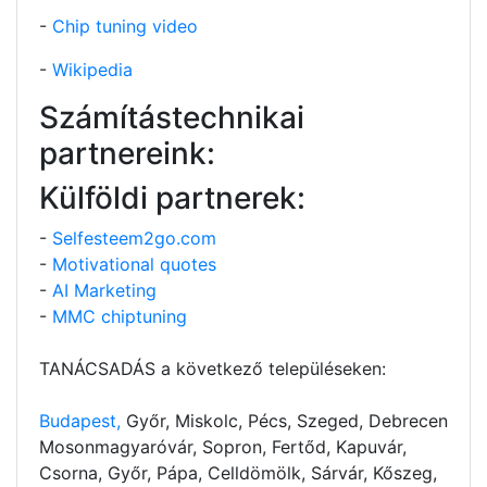
-
Chip tuning video
-
Wikipedia
Számítástechnikai
partnereink:
Külföldi partnerek:
-
Selfesteem2go.com
-
Motivational quotes
-
AI Marketing
-
MMC chiptuning
TANÁCSADÁS a következő településeken:
Budapest,
Győr, Miskolc, Pécs, Szeged, Debrecen
Mosonmagyaróvár, Sopron, Fertőd, Kapuvár,
Csorna, Győr, Pápa, Celldömölk, Sárvár, Kőszeg,