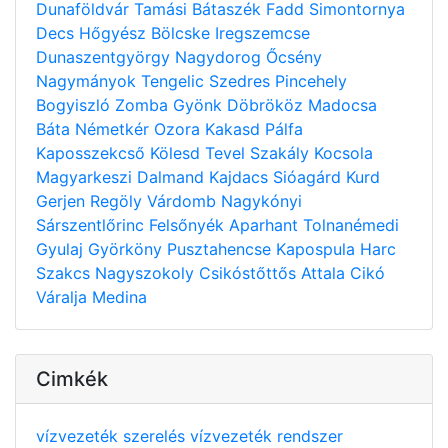
Dunaföldvár
Tamási
Bátaszék
Fadd
Simontornya
Decs
Hőgyész
Bölcske
Iregszemcse
Dunaszentgyörgy
Nagydorog
Őcsény
Nagymányok
Tengelic
Szedres
Pincehely
Bogyiszló
Zomba
Gyönk
Döbrököz
Madocsa
Báta
Németkér
Ozora
Kakasd
Pálfa
Kaposszekcső
Kölesd
Tevel
Szakály
Kocsola
Magyarkeszi
Dalmand
Kajdacs
Sióagárd
Kurd
Gerjen
Regöly
Várdomb
Nagykónyi
Sárszentlőrinc
Felsőnyék
Aparhant
Tolnanémedi
Gyulaj
Györköny
Pusztahencse
Kapospula
Harc
Szakcs
Nagyszokoly
Csikóstőttős
Attala
Cikó
Váralja
Medina
Cimkék
vízvezeték szerelés
vízvezeték rendszer