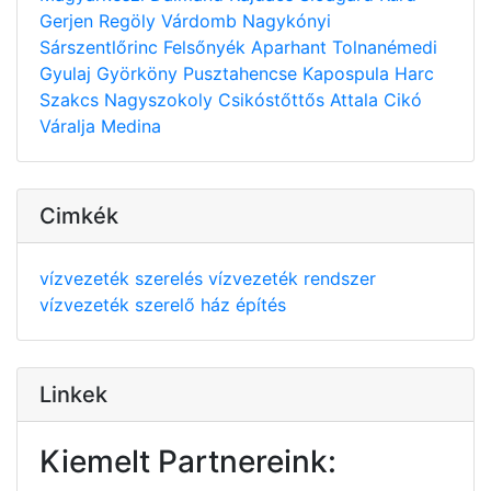
Gerjen
Regöly
Várdomb
Nagykónyi
Sárszentlőrinc
Felsőnyék
Aparhant
Tolnanémedi
Gyulaj
Györköny
Pusztahencse
Kapospula
Harc
Szakcs
Nagyszokoly
Csikóstőttős
Attala
Cikó
Váralja
Medina
Cimkék
vízvezeték szerelés
vízvezeték rendszer
vízvezeték szerelő
ház építés
Linkek
Kiemelt Partnereink: