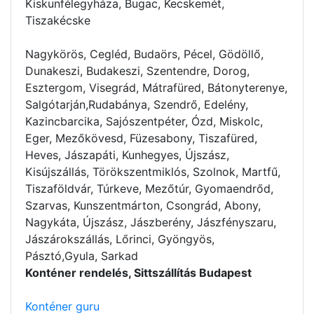
Kiskunfélegyháza, Bugac, Kecskemét,
Tiszakécske
Nagykörös, Cegléd, Budaörs, Pécel, Gödöllő,
Dunakeszi, Budakeszi, Szentendre, Dorog,
Esztergom, Visegrád, Mátrafüred, Bátonyterenye,
Salgótarján,Rudabánya, Szendrő, Edelény,
Kazincbarcika, Sajószentpéter, Ózd, Miskolc,
Eger, Mezőkövesd, Füzesabony, Tiszafüred,
Heves, Jászapáti, Kunhegyes, Újszász,
Kisújszállás, Törökszentmiklós, Szolnok, Martfű,
Tiszaföldvár, Túrkeve, Mezőtúr, Gyomaendrőd,
Szarvas, Kunszentmárton, Csongrád, Abony,
Nagykáta, Újszász, Jászberény, Jászfényszaru,
Jászárokszállás, Lőrinci, Gyöngyös,
Pásztó,Gyula, Sarkad
Konténer rendelés, Sittszállítás Budapest
Konténer guru