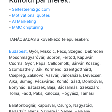
-
Selfesteem2go.com
-
Motivational quotes
-
AI Marketing
-
MMC chiptuning
TANÁCSADÁS a következő településeken:
Budapest,
Győr, Miskolc, Pécs, Szeged, Debrecen
Mosonmagyaróvár, Sopron, Fertőd, Kapuvár,
Csorna, Győr, Pápa, Celldömölk, Sárvár, Kőszeg,
Szombathely, Ják, Körmend, Szentgotthárd,
Csepreg, Zalalövő, Vasvár, Jánosháza, Devecser,
Ajka, Sümeg, Pécsvárad, Komló, Sásd, Dombóvár,
Bonyhád, Bátaszék, Baja, Bácsalmás, Szekszárd,
Tolna, Fadd, Paks, Kalocsa, Hőgyész, Tamási
Balatonboglár, Kaposvár, Csurgó, Nagyatád,
Kadarkút, Barcs, Szigetvár, Sellye, Harkány,