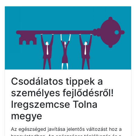
Csodálatos tippek a
személyes fejlődésről!
Iregszemcse Tolna
megye
Az egészséged javítása jelentős változást hoz a