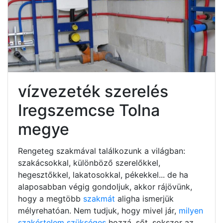
vízvezeték szerelés
Iregszemcse Tolna
megye
Rengeteg szakmával találkozunk a világban:
szakácsokkal, különböző szerelőkkel,
hegesztőkkel, lakatosokkal, pékekkel... de ha
alaposabban végig gondoljuk, akkor rájövünk,
hogy a megtöbb
szakmát
aligha ismerjük
mélyrehatóan. Nem tudjuk, hogy mivel jár,
milyen
szakértelem szükséges
hozzá, sőt, sokszor az