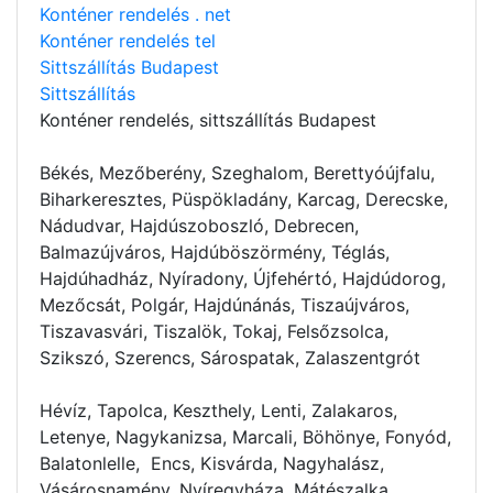
Konténer rendelés . net
Konténer rendelés tel
Sittszállítás Budapest
Sittszállítás
Konténer rendelés
, sittszállítás Budapest
Békés, Mezőberény, Szeghalom, Berettyóújfalu,
Biharkeresztes, Püspökladány, Karcag, Derecske,
Nádudvar, Hajdúszoboszló, Debrecen,
Balmazújváros, Hajdúböszörmény, Téglás,
Hajdúhadház, Nyíradony, Újfehértó, Hajdúdorog,
Mezőcsát, Polgár, Hajdúnánás, Tiszaújváros,
Tiszavasvári, Tiszalök, Tokaj, Felsőzsolca,
Szikszó, Szerencs, Sárospatak, Zalaszentgrót
Hévíz, Tapolca, Keszthely, Lenti, Zalakaros,
Letenye, Nagykanizsa, Marcali, Böhönye, Fonyód,
Balatonlelle, Encs, Kisvárda, Nagyhalász,
Vásárosnamény, Nyíregyháza, Mátészalka,