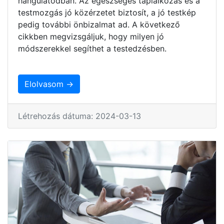
hangulatodban. Az egészséges táplálkozás és a
testmozgás jó közérzetet biztosít, a jó testkép
pedig további önbizalmat ad. A következő
cikkben megvizsgáljuk, hogy milyen jó
módszerekkel segíthet a testedzésben.
Elolvasom →
Létrehozás dátuma: 2024-03-13