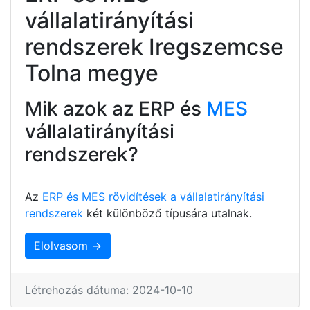
vállalatirányítási
rendszerek Iregszemcse
Tolna megye
Mik azok az ERP és
MES
vállalatirányítási
rendszerek?
Az
ERP és MES rövidítések a vállalatirányítási
rendszerek
két különböző típusára utalnak.
Elolvasom →
Létrehozás dátuma: 2024-10-10