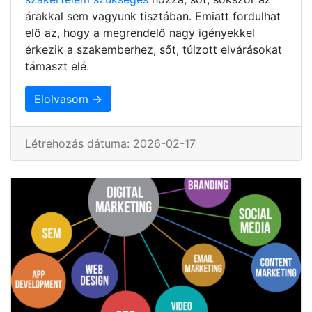
árakkal sem vagyunk tisztában. Emiatt fordulhat
elő az, hogy a megrendelő nagy igényekkel
érkezik a szakemberhez, sőt, túlzott elvárásokat
támaszt elé.
Elolvasom →
Létrehozás dátuma: 2026-02-17