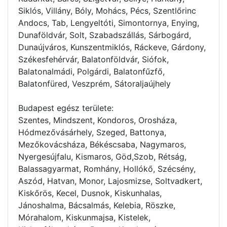
Siklós, Villány, Bóly, Mohács, Pécs, Szentlőrinc
Andocs, Tab, Lengyeltóti, Simontornya, Enying,
Dunaföldvár, Solt, Szabadszállás, Sárbogárd,
Dunaújváros, Kunszentmiklós, Ráckeve, Gárdony,
Székesfehérvár, Balatonföldvár, Siófok,
Balatonalmádi, Polgárdi, Balatonfűzfő,
Balatonfüred, Veszprém, Sátoraljaújhely
Budapest egész területe:
Szentes, Mindszent, Kondoros, Orosháza,
Hódmezővásárhely, Szeged, Battonya,
Mezőkovácsháza, Békéscsaba, Nagymaros,
Nyergesújfalu, Kismaros, Göd,Szob, Rétság,
Balassagyarmat, Romhány, Hollókő, Szécsény,
Aszód, Hatvan, Monor, Lajosmizse, Soltvadkert,
Kiskőrös, Kecel, Dusnok, Kiskunhalas,
Jánoshalma, Bácsalmás, Kelebia, Röszke,
Mórahalom, Kiskunmajsa, Kistelek,