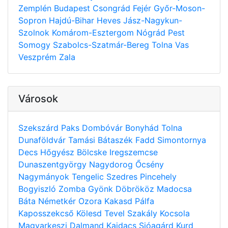
Zemplén
Budapest
Csongrád
Fejér
Győr-Moson-
Sopron
Hajdú-Bihar
Heves
Jász-Nagykun-
Szolnok
Komárom-Esztergom
Nógrád
Pest
Somogy
Szabolcs-Szatmár-Bereg
Tolna
Vas
Veszprém
Zala
Városok
Szekszárd
Paks
Dombóvár
Bonyhád
Tolna
Dunaföldvár
Tamási
Bátaszék
Fadd
Simontornya
Decs
Hőgyész
Bölcske
Iregszemcse
Dunaszentgyörgy
Nagydorog
Őcsény
Nagymányok
Tengelic
Szedres
Pincehely
Bogyiszló
Zomba
Gyönk
Döbrököz
Madocsa
Báta
Németkér
Ozora
Kakasd
Pálfa
Kaposszekcső
Kölesd
Tevel
Szakály
Kocsola
Magyarkeszi
Dalmand
Kajdacs
Sióagárd
Kurd