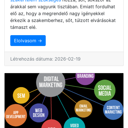
árakkal sem vagyunk tisztában. Emiatt fordulhat
elő az, hogy a megrendelő nagy igényekkel
érkezik a szakemberhez, sőt, túlzott elvárásokat
támaszt elé.
Elolvasom →
Létrehozás dátuma: 2026-02-19