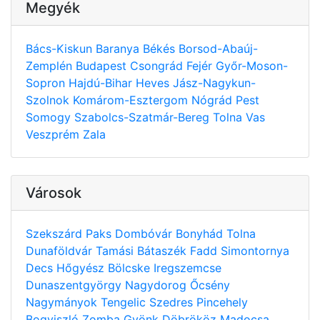
Megyék
Bács-Kiskun
Baranya
Békés
Borsod-Abaúj-
Zemplén
Budapest
Csongrád
Fejér
Győr-Moson-
Sopron
Hajdú-Bihar
Heves
Jász-Nagykun-
Szolnok
Komárom-Esztergom
Nógrád
Pest
Somogy
Szabolcs-Szatmár-Bereg
Tolna
Vas
Veszprém
Zala
Városok
Szekszárd
Paks
Dombóvár
Bonyhád
Tolna
Dunaföldvár
Tamási
Bátaszék
Fadd
Simontornya
Decs
Hőgyész
Bölcske
Iregszemcse
Dunaszentgyörgy
Nagydorog
Őcsény
Nagymányok
Tengelic
Szedres
Pincehely
Bogyiszló
Zomba
Gyönk
Döbrököz
Madocsa