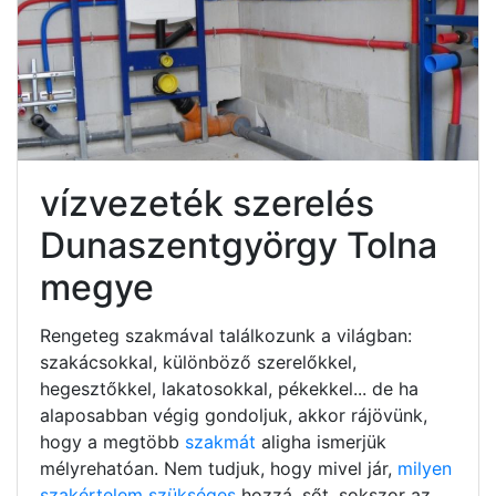
vízvezeték szerelés
Dunaszentgyörgy Tolna
megye
Rengeteg szakmával találkozunk a világban:
szakácsokkal, különböző szerelőkkel,
hegesztőkkel, lakatosokkal, pékekkel... de ha
alaposabban végig gondoljuk, akkor rájövünk,
hogy a megtöbb
szakmát
aligha ismerjük
mélyrehatóan. Nem tudjuk, hogy mivel jár,
milyen
szakértelem szükséges
hozzá, sőt, sokszor az