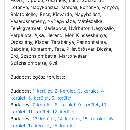
Hévíz, Tapolca, Keszthely, Lenti, Zalakaros,
Letenye, Nagykanizsa, Marcali, Böhönye, Fonyód,
Balatonlelle, Encs, Kisvárda, Nagyhalász,
Vásárosnamény, Nyíregyháza, Mátészalka,
Fehérgyarmat, Máriapócs, Nyírbátor, Nagykálló,
Várpalota, Ajka, Herend, Mór, Kincsesbánya,
Oroszlány, Kisbér, Tatabánya, Pannonhalma,
Bábolna, Komárom, Tata, Pilisvörösvár, Bicske,
Érd, Százhalombatta, Martonvásár,
Százhalombatta, Gyál
Budapest egész területe:
Budapest
1. kerület
,
2. kerület
,
3. kerület
,
4.
kerület
,
5. kerület
,
6. kerület
Budapest
7. kerület
,
8. kerület
,
9. kerület
,
10.
kerület
,
11. kerület
,
12. kerület
Budapest
13. kerület
,
14. kerület
,
15. kerület
,
16.
kerület
,
17. kerület
,
18. kerület