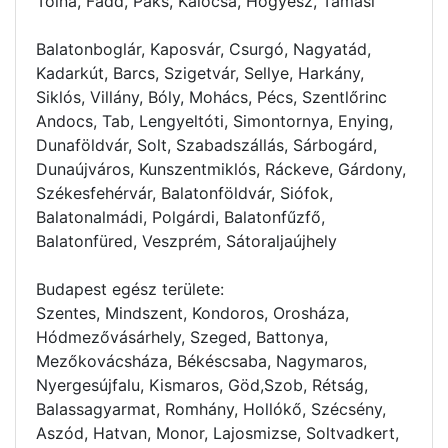
Tolna, Fadd, Paks, Kalocsa, Hőgyész, Tamási
Balatonboglár, Kaposvár, Csurgó, Nagyatád,
Kadarkút, Barcs, Szigetvár, Sellye, Harkány,
Siklós, Villány, Bóly, Mohács, Pécs, Szentlőrinc
Andocs, Tab, Lengyeltóti, Simontornya, Enying,
Dunaföldvár, Solt, Szabadszállás, Sárbogárd,
Dunaújváros, Kunszentmiklós, Ráckeve, Gárdony,
Székesfehérvár, Balatonföldvár, Siófok,
Balatonalmádi, Polgárdi, Balatonfűzfő,
Balatonfüred, Veszprém, Sátoraljaújhely
Budapest egész területe:
Szentes, Mindszent, Kondoros, Orosháza,
Hódmezővásárhely, Szeged, Battonya,
Mezőkovácsháza, Békéscsaba, Nagymaros,
Nyergesújfalu, Kismaros, Göd,Szob, Rétság,
Balassagyarmat, Romhány, Hollókő, Szécsény,
Aszód, Hatvan, Monor, Lajosmizse, Soltvadkert,