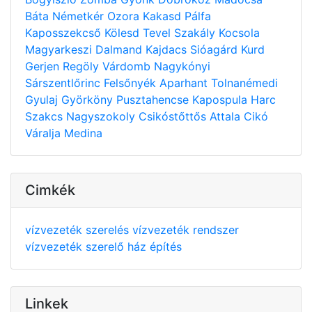
Báta
Németkér
Ozora
Kakasd
Pálfa
Kaposszekcső
Kölesd
Tevel
Szakály
Kocsola
Magyarkeszi
Dalmand
Kajdacs
Sióagárd
Kurd
Gerjen
Regöly
Várdomb
Nagykónyi
Sárszentlőrinc
Felsőnyék
Aparhant
Tolnanémedi
Gyulaj
Györköny
Pusztahencse
Kapospula
Harc
Szakcs
Nagyszokoly
Csikóstőttős
Attala
Cikó
Váralja
Medina
Cimkék
vízvezeték szerelés
vízvezeték rendszer
vízvezeték szerelő
ház építés
Linkek