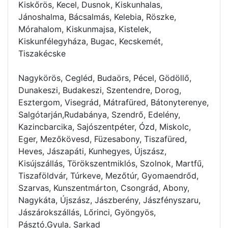
Kiskőrös, Kecel, Dusnok, Kiskunhalas,
Jánoshalma, Bácsalmás, Kelebia, Röszke,
Mórahalom, Kiskunmajsa, Kistelek,
Kiskunfélegyháza, Bugac, Kecskemét,
Tiszakécske
Nagykörös, Cegléd, Budaörs, Pécel, Gödöllő,
Dunakeszi, Budakeszi, Szentendre, Dorog,
Esztergom, Visegrád, Mátrafüred, Bátonyterenye,
Salgótarján,Rudabánya, Szendrő, Edelény,
Kazincbarcika, Sajószentpéter, Ózd, Miskolc,
Eger, Mezőkövesd, Füzesabony, Tiszafüred,
Heves, Jászapáti, Kunhegyes, Újszász,
Kisújszállás, Törökszentmiklós, Szolnok, Martfű,
Tiszaföldvár, Túrkeve, Mezőtúr, Gyomaendrőd,
Szarvas, Kunszentmárton, Csongrád, Abony,
Nagykáta, Újszász, Jászberény, Jászfényszaru,
Jászárokszállás, Lőrinci, Gyöngyös,
Pásztó,Gyula, Sarkad