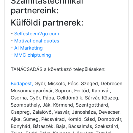
Számítástechnikai
partnereink:
Külföldi partnerek:
-
Selfesteem2go.com
-
Motivational quotes
-
AI Marketing
-
MMC chiptuning
TANÁCSADÁS a következő településeken:
Budapest,
Győr, Miskolc, Pécs, Szeged, Debrecen
Mosonmagyaróvár, Sopron, Fertőd, Kapuvár,
Csorna, Győr, Pápa, Celldömölk, Sárvár, Kőszeg,
Szombathely, Ják, Körmend, Szentgotthárd,
Csepreg, Zalalövő, Vasvár, Jánosháza, Devecser,
Ajka, Sümeg, Pécsvárad, Komló, Sásd, Dombóvár,
Bonyhád, Bátaszék, Baja, Bácsalmás, Szekszárd,