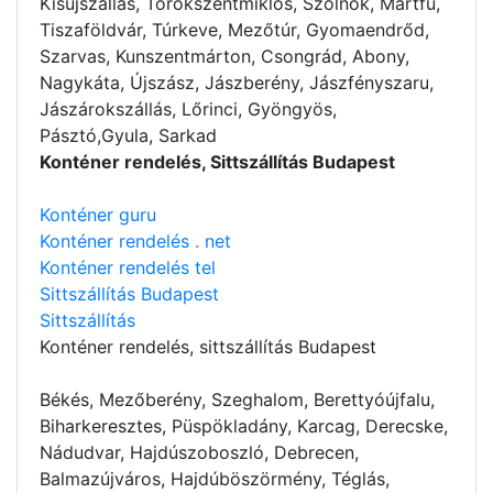
Kisújszállás, Törökszentmiklós, Szolnok, Martfű,
Tiszaföldvár, Túrkeve, Mezőtúr, Gyomaendrőd,
Szarvas, Kunszentmárton, Csongrád, Abony,
Nagykáta, Újszász, Jászberény, Jászfényszaru,
Jászárokszállás, Lőrinci, Gyöngyös,
Pásztó,Gyula, Sarkad
Konténer rendelés, Sittszállítás Budapest
Konténer guru
Konténer rendelés . net
Konténer rendelés tel
Sittszállítás Budapest
Sittszállítás
Konténer rendelés
, sittszállítás Budapest
Békés, Mezőberény, Szeghalom, Berettyóújfalu,
Biharkeresztes, Püspökladány, Karcag, Derecske,
Nádudvar, Hajdúszoboszló, Debrecen,
Balmazújváros, Hajdúböszörmény, Téglás,