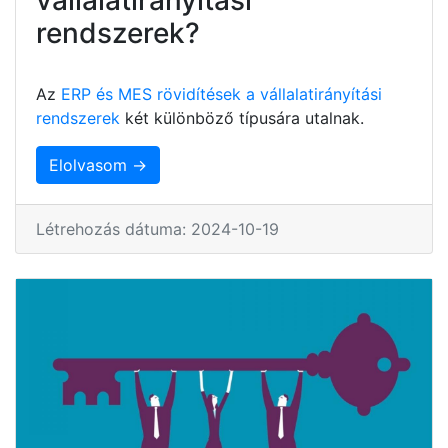
rendszerek?
Az
ERP és MES rövidítések a vállalatirányítási
rendszerek
két különböző típusára utalnak.
Elolvasom →
Létrehozás dátuma: 2024-10-19