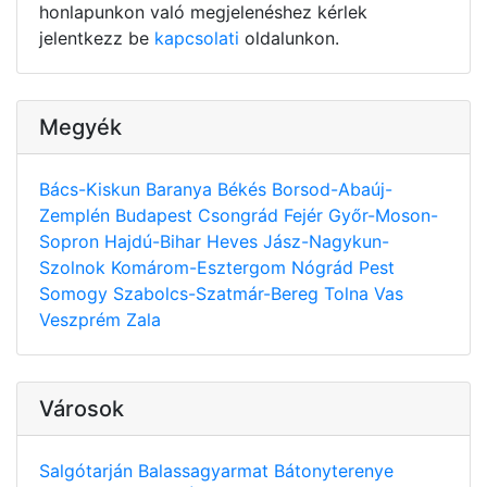
honlapunkon való megjelenéshez kérlek
jelentkezz be
kapcsolati
oldalunkon.
Megyék
Bács-Kiskun
Baranya
Békés
Borsod-Abaúj-
Zemplén
Budapest
Csongrád
Fejér
Győr-Moson-
Sopron
Hajdú-Bihar
Heves
Jász-Nagykun-
Szolnok
Komárom-Esztergom
Nógrád
Pest
Somogy
Szabolcs-Szatmár-Bereg
Tolna
Vas
Veszprém
Zala
Városok
Salgótarján
Balassagyarmat
Bátonyterenye