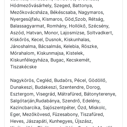
Hódmezővásárhely, Szeged, Battonya,
Mezőkovácsháza, Békéscsaba, Nagymaros,
Nyergesújfalu, Kismaros, Göd,Szob, Rétság,
Balassagyarmat, Romhány, Hollókő, Szécsény,
Aszód, Hatvan, Monor, Lajosmizse, Soltvadkert,
Kiskőrös, Kecel, Dusnok, Kiskunhalas,
Jánoshalma, Bácsalmás, Kelebia, Röszke,
Mórahalom, Kiskunmajsa, Kistelek,
Kiskunfélegyháza, Bugac, Kecskemét,
Tiszakécske
Nagykörös, Cegléd, Budaörs, Pécel, Gödöllő,
Dunakeszi, Budakeszi, Szentendre, Dorog,
Esztergom, Visegrád, Mátrafüred, Bátonyterenye,
Salgótarján,Rudabánya, Szendrő, Edelény,
Kazincbarcika, Sajószentpéter, Ózd, Miskolc,
Eger, Mezőkövesd, Füzesabony, Tiszafüred,
Heves, Jászapáti, Kunhegyes, Újszász,