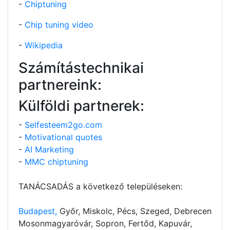
-
Chiptuning
-
Chip tuning video
-
Wikipedia
Számítástechnikai
partnereink:
Külföldi partnerek:
-
Selfesteem2go.com
-
Motivational quotes
-
AI Marketing
-
MMC chiptuning
TANÁCSADÁS a következő településeken:
Budapest,
Győr, Miskolc, Pécs, Szeged, Debrecen
Mosonmagyaróvár, Sopron, Fertőd, Kapuvár,