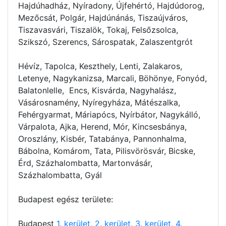
Hajdúhadház, Nyíradony, Újfehértó, Hajdúdorog,
Mezőcsát, Polgár, Hajdúnánás, Tiszaújváros,
Tiszavasvári, Tiszalök, Tokaj, Felsőzsolca,
Szikszó, Szerencs, Sárospatak, Zalaszentgrót
Hévíz, Tapolca, Keszthely, Lenti, Zalakaros,
Letenye, Nagykanizsa, Marcali, Böhönye, Fonyód,
Balatonlelle, Encs, Kisvárda, Nagyhalász,
Vásárosnamény, Nyíregyháza, Mátészalka,
Fehérgyarmat, Máriapócs, Nyírbátor, Nagykálló,
Várpalota, Ajka, Herend, Mór, Kincsesbánya,
Oroszlány, Kisbér, Tatabánya, Pannonhalma,
Bábolna, Komárom, Tata, Pilisvörösvár, Bicske,
Érd, Százhalombatta, Martonvásár,
Százhalombatta, Gyál
Budapest egész területe:
Budapest
1. kerület
,
2. kerület
,
3. kerület
,
4.