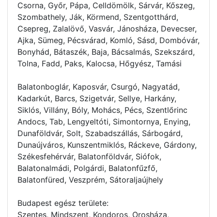
Csorna, Győr, Pápa, Celldömölk, Sárvár, Kőszeg,
Szombathely, Ják, Körmend, Szentgotthárd,
Csepreg, Zalalövő, Vasvár, Jánosháza, Devecser,
Ajka, Sümeg, Pécsvárad, Komló, Sásd, Dombóvár,
Bonyhád, Bátaszék, Baja, Bácsalmás, Szekszárd,
Tolna, Fadd, Paks, Kalocsa, Hőgyész, Tamási
Balatonboglár, Kaposvár, Csurgó, Nagyatád,
Kadarkút, Barcs, Szigetvár, Sellye, Harkány,
Siklós, Villány, Bóly, Mohács, Pécs, Szentlőrinc
Andocs, Tab, Lengyeltóti, Simontornya, Enying,
Dunaföldvár, Solt, Szabadszállás, Sárbogárd,
Dunaújváros, Kunszentmiklós, Ráckeve, Gárdony,
Székesfehérvár, Balatonföldvár, Siófok,
Balatonalmádi, Polgárdi, Balatonfűzfő,
Balatonfüred, Veszprém, Sátoraljaújhely
Budapest egész területe:
Szentes, Mindszent, Kondoros, Orosháza,