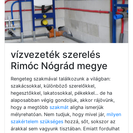
vízvezeték szerelés
Rimóc Nógrád megye
Rengeteg szakmával találkozunk a világban:
szakácsokkal, különböző szerelőkkel,
hegesztőkkel, lakatosokkal, pékekkel... de ha
alaposabban végig gondoljuk, akkor rájövünk,
hogy a megtöbb
szakmát
aligha ismerjük
mélyrehatóan. Nem tudjuk, hogy mivel jár,
milyen
szakértelem szükséges
hozzá, sőt, sokszor az
árakkal sem vagyunk tisztában. Emiatt fordulhat