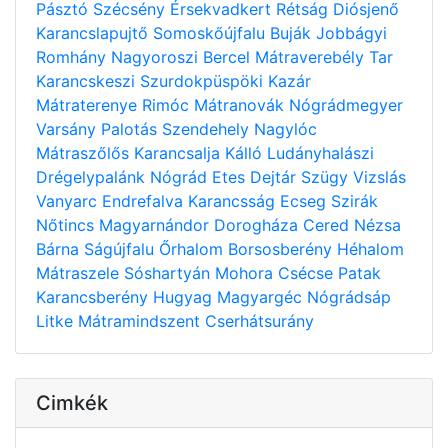
Pásztó
Szécsény
Érsekvadkert
Rétság
Diósjenő
Karancslapujtő
Somoskőújfalu
Buják
Jobbágyi
Romhány
Nagyoroszi
Bercel
Mátraverebély
Tar
Karancskeszi
Szurdokpüspöki
Kazár
Mátraterenye
Rimóc
Mátranovák
Nógrádmegyer
Varsány
Palotás
Szendehely
Nagylóc
Mátraszőlős
Karancsalja
Kálló
Ludányhalászi
Drégelypalánk
Nógrád
Etes
Dejtár
Szügy
Vizslás
Vanyarc
Endrefalva
Karancsság
Ecseg
Szirák
Nőtincs
Magyarnándor
Dorogháza
Cered
Nézsa
Bárna
Ságújfalu
Őrhalom
Borsosberény
Héhalom
Mátraszele
Sóshartyán
Mohora
Csécse
Patak
Karancsberény
Hugyag
Magyargéc
Nógrádsáp
Litke
Mátramindszent
Cserhátsurány
Cimkék