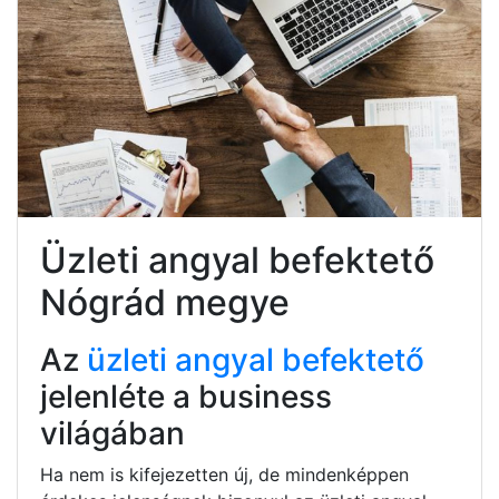
Üzleti angyal befektető
Nógrád megye
Az
üzleti angyal befektető
jelenléte a business
világában
Ha nem is kifejezetten új, de mindenképpen