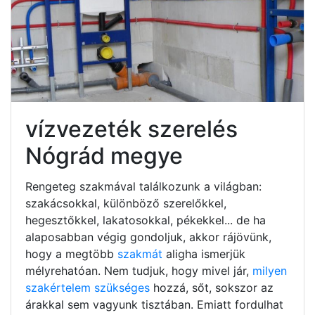
vízvezeték szerelés
Nógrád megye
Rengeteg szakmával találkozunk a világban:
szakácsokkal, különböző szerelőkkel,
hegesztőkkel, lakatosokkal, pékekkel... de ha
alaposabban végig gondoljuk, akkor rájövünk,
hogy a megtöbb
szakmát
aligha ismerjük
mélyrehatóan. Nem tudjuk, hogy mivel jár,
milyen
szakértelem szükséges
hozzá, sőt, sokszor az
árakkal sem vagyunk tisztában. Emiatt fordulhat