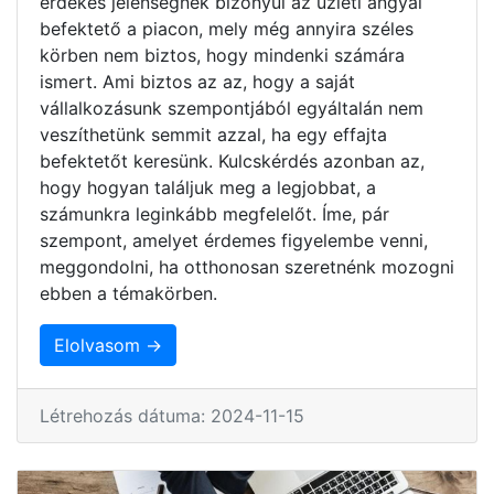
érdekes jelenségnek bizonyul az üzleti angyal
befektető a piacon, mely még annyira széles
körben nem biztos, hogy mindenki számára
ismert. Ami biztos az az, hogy a saját
vállalkozásunk szempontjából egyáltalán nem
veszíthetünk semmit azzal, ha egy effajta
befektetőt keresünk. Kulcskérdés azonban az,
hogy hogyan találjuk meg a legjobbat, a
számunkra leginkább megfelelőt. Íme, pár
szempont, amelyet érdemes figyelembe venni,
meggondolni, ha otthonosan szeretnénk mozogni
ebben a témakörben.
Elolvasom →
Létrehozás dátuma: 2024-11-15