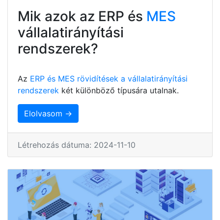
Mik azok az ERP és
MES
vállalatirányítási
rendszerek?
Az
ERP és MES rövidítések a vállalatirányítási
rendszerek
két különböző típusára utalnak.
Elolvasom →
Létrehozás dátuma: 2024-11-10