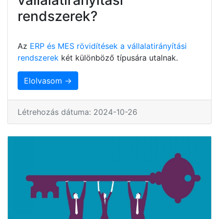
rendszerek?
Az
ERP és MES rövidítések a vállalatirányítási
rendszerek
két különböző típusára utalnak.
Elolvasom →
Létrehozás dátuma: 2024-10-26