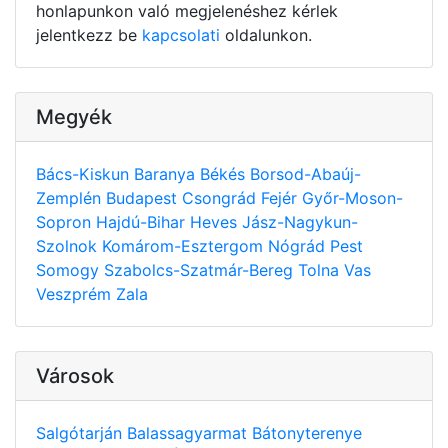
honlapunkon való megjelenéshez kérlek
jelentkezz be
kapcsolati
oldalunkon.
Megyék
Bács-Kiskun
Baranya
Békés
Borsod-Abaúj-
Zemplén
Budapest
Csongrád
Fejér
Győr-Moson-
Sopron
Hajdú-Bihar
Heves
Jász-Nagykun-
Szolnok
Komárom-Esztergom
Nógrád
Pest
Somogy
Szabolcs-Szatmár-Bereg
Tolna
Vas
Veszprém
Zala
Városok
Salgótarján
Balassagyarmat
Bátonyterenye