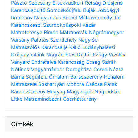
Pásztó
Szécsény
Érsekvadkert
Rétság
Diósjenő
Karancslapujtő
Somoskőújfalu
Buják
Jobbágyi
Romhány
Nagyoroszi
Bercel
Mátraverebély
Tar
Karancskeszi
Szurdokpüspöki
Kazár
Mátraterenye
Rimóc
Mátranovák
Nógrádmegyer
Varsány
Palotás
Szendehely
Nagylóc
Mátraszőlős
Karancsalja
Kálló
Ludányhalászi
Drégelypalánk
Nógrád
Etes
Dejtár
Szügy
Vizslás
Vanyarc
Endrefalva
Karancsság
Ecseg
Szirák
Nőtincs
Magyarnándor
Dorogháza
Cered
Nézsa
Bárna
Ságújfalu
Őrhalom
Borsosberény
Héhalom
Mátraszele
Sóshartyán
Mohora
Csécse
Patak
Karancsberény
Hugyag
Magyargéc
Nógrádsáp
Litke
Mátramindszent
Cserhátsurány
Cimkék