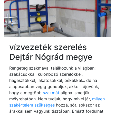
vízvezeték szerelés
Dejtár Nógrád megye
Rengeteg szakmával találkozunk a világban:
szakácsokkal, különböző szerelőkkel,
hegesztőkkel, lakatosokkal, pékekkel... de ha
alaposabban végig gondoljuk, akkor rájövünk,
hogy a megtöbb
szakmát
aligha ismerjük
mélyrehatóan. Nem tudjuk, hogy mivel jár,
milyen
szakértelem szükséges
hozzá, sőt, sokszor az
árakkal sem vagyunk tisztában. Emiatt fordulhat