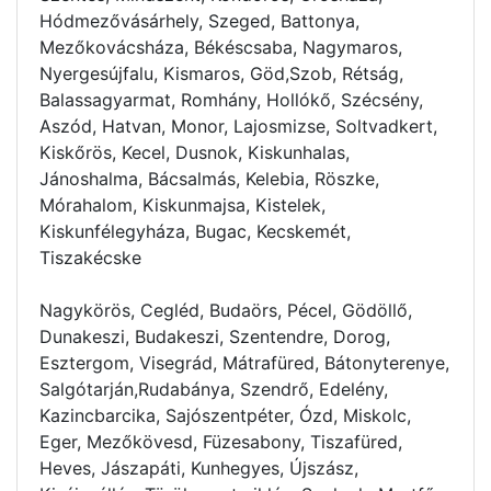
Hódmezővásárhely, Szeged, Battonya,
Mezőkovácsháza, Békéscsaba, Nagymaros,
Nyergesújfalu, Kismaros, Göd,Szob, Rétság,
Balassagyarmat, Romhány, Hollókő, Szécsény,
Aszód, Hatvan, Monor, Lajosmizse, Soltvadkert,
Kiskőrös, Kecel, Dusnok, Kiskunhalas,
Jánoshalma, Bácsalmás, Kelebia, Röszke,
Mórahalom, Kiskunmajsa, Kistelek,
Kiskunfélegyháza, Bugac, Kecskemét,
Tiszakécske
Nagykörös, Cegléd, Budaörs, Pécel, Gödöllő,
Dunakeszi, Budakeszi, Szentendre, Dorog,
Esztergom, Visegrád, Mátrafüred, Bátonyterenye,
Salgótarján,Rudabánya, Szendrő, Edelény,
Kazincbarcika, Sajószentpéter, Ózd, Miskolc,
Eger, Mezőkövesd, Füzesabony, Tiszafüred,
Heves, Jászapáti, Kunhegyes, Újszász,