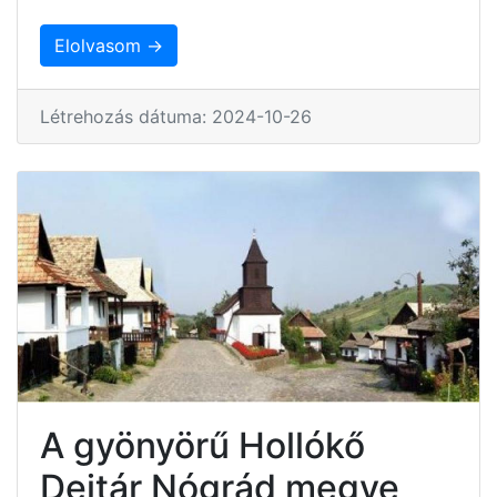
Elolvasom →
Létrehozás dátuma: 2024-10-26
A gyönyörű Hollókő
Dejtár Nógrád megye