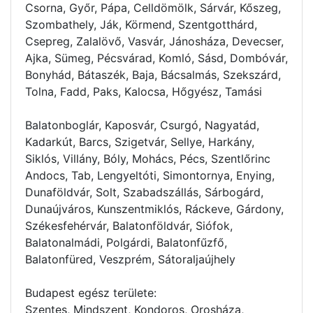
Csorna, Győr, Pápa, Celldömölk, Sárvár, Kőszeg,
Szombathely, Ják, Körmend, Szentgotthárd,
Csepreg, Zalalövő, Vasvár, Jánosháza, Devecser,
Ajka, Sümeg, Pécsvárad, Komló, Sásd, Dombóvár,
Bonyhád, Bátaszék, Baja, Bácsalmás, Szekszárd,
Tolna, Fadd, Paks, Kalocsa, Hőgyész, Tamási
Balatonboglár, Kaposvár, Csurgó, Nagyatád,
Kadarkút, Barcs, Szigetvár, Sellye, Harkány,
Siklós, Villány, Bóly, Mohács, Pécs, Szentlőrinc
Andocs, Tab, Lengyeltóti, Simontornya, Enying,
Dunaföldvár, Solt, Szabadszállás, Sárbogárd,
Dunaújváros, Kunszentmiklós, Ráckeve, Gárdony,
Székesfehérvár, Balatonföldvár, Siófok,
Balatonalmádi, Polgárdi, Balatonfűzfő,
Balatonfüred, Veszprém, Sátoraljaújhely
Budapest egész területe:
Szentes, Mindszent, Kondoros, Orosháza,