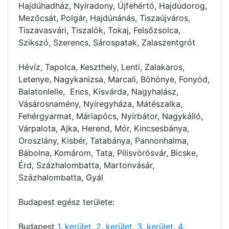
Hajdúhadház, Nyíradony, Újfehértó, Hajdúdorog,
Mezőcsát, Polgár, Hajdúnánás, Tiszaújváros,
Tiszavasvári, Tiszalök, Tokaj, Felsőzsolca,
Szikszó, Szerencs, Sárospatak, Zalaszentgrót
Hévíz, Tapolca, Keszthely, Lenti, Zalakaros,
Letenye, Nagykanizsa, Marcali, Böhönye, Fonyód,
Balatonlelle, Encs, Kisvárda, Nagyhalász,
Vásárosnamény, Nyíregyháza, Mátészalka,
Fehérgyarmat, Máriapócs, Nyírbátor, Nagykálló,
Várpalota, Ajka, Herend, Mór, Kincsesbánya,
Oroszlány, Kisbér, Tatabánya, Pannonhalma,
Bábolna, Komárom, Tata, Pilisvörösvár, Bicske,
Érd, Százhalombatta, Martonvásár,
Százhalombatta, Gyál
Budapest egész területe:
Budapest
1. kerület
,
2. kerület
,
3. kerület
,
4.