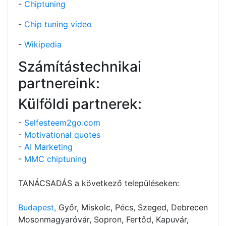
-
Chiptuning
-
Chip tuning video
-
Wikipedia
Számítástechnikai
partnereink:
Külföldi partnerek:
-
Selfesteem2go.com
-
Motivational quotes
-
AI Marketing
-
MMC chiptuning
TANÁCSADÁS a következő településeken:
Budapest,
Győr, Miskolc, Pécs, Szeged, Debrecen
Mosonmagyaróvár, Sopron, Fertőd, Kapuvár,