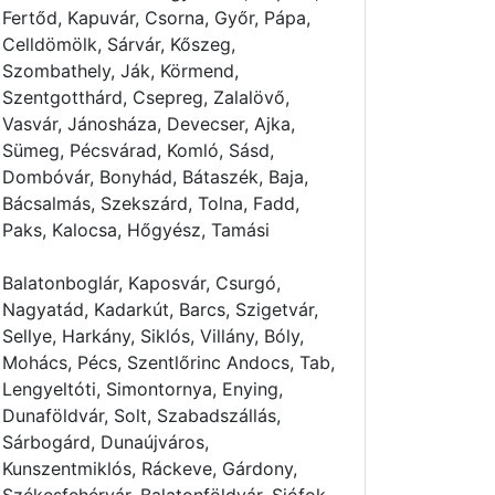
Fertőd, Kapuvár, Csorna, Győr, Pápa,
Celldömölk, Sárvár, Kőszeg,
Szombathely, Ják, Körmend,
Szentgotthárd, Csepreg, Zalalövő,
Vasvár, Jánosháza, Devecser, Ajka,
Sümeg, Pécsvárad, Komló, Sásd,
Dombóvár, Bonyhád, Bátaszék, Baja,
Bácsalmás, Szekszárd, Tolna, Fadd,
Paks, Kalocsa, Hőgyész, Tamási
Balatonboglár, Kaposvár, Csurgó,
Nagyatád, Kadarkút, Barcs, Szigetvár,
Sellye, Harkány, Siklós, Villány, Bóly,
Mohács, Pécs, Szentlőrinc Andocs, Tab,
Lengyeltóti, Simontornya, Enying,
Dunaföldvár, Solt, Szabadszállás,
Sárbogárd, Dunaújváros,
Kunszentmiklós, Ráckeve, Gárdony,