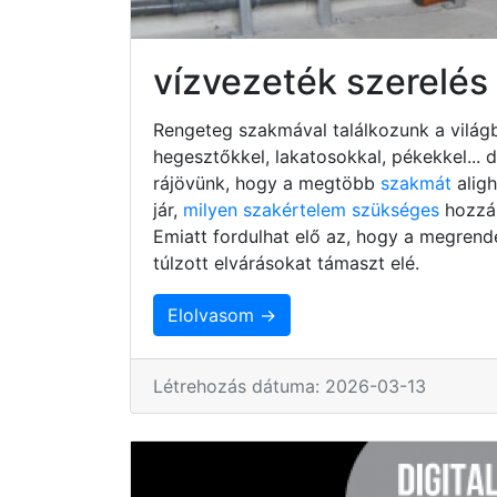
vízvezeték szerelé
Rengeteg szakmával találkozunk a világb
hegesztőkkel, lakatosokkal, pékekkel...
rájövünk, hogy a megtöbb
szakmát
alig
jár,
milyen szakértelem szükséges
hozzá,
Emiatt fordulhat elő az, hogy a megrend
túlzott elvárásokat támaszt elé.
Elolvasom →
Létrehozás dátuma: 2026-03-13