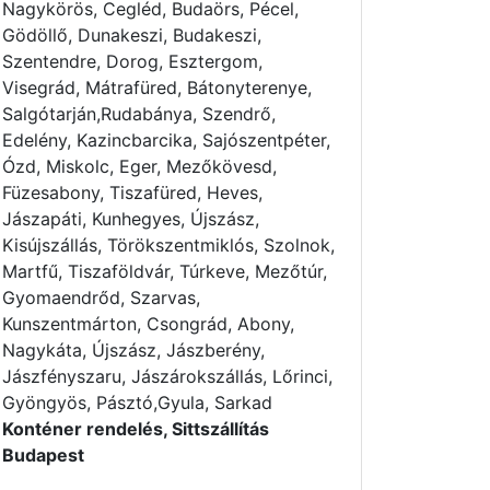
Nagykörös, Cegléd, Budaörs, Pécel,
Gödöllő, Dunakeszi, Budakeszi,
Szentendre, Dorog, Esztergom,
Visegrád, Mátrafüred, Bátonyterenye,
Salgótarján,Rudabánya, Szendrő,
Edelény, Kazincbarcika, Sajószentpéter,
Ózd, Miskolc, Eger, Mezőkövesd,
Füzesabony, Tiszafüred, Heves,
Jászapáti, Kunhegyes, Újszász,
Kisújszállás, Törökszentmiklós, Szolnok,
Martfű, Tiszaföldvár, Túrkeve, Mezőtúr,
Gyomaendrőd, Szarvas,
Kunszentmárton, Csongrád, Abony,
Nagykáta, Újszász, Jászberény,
Jászfényszaru, Jászárokszállás, Lőrinci,
Gyöngyös, Pásztó,Gyula, Sarkad
Konténer rendelés, Sittszállítás
Budapest