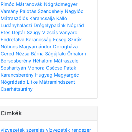
Rimóc
Mátranovák
Nógrádmegyer
Varsány
Palotás
Szendehely
Nagylóc
Mátraszőlős
Karancsalja
Kálló
Ludányhalászi
Drégelypalánk
Nógrád
Etes
Dejtár
Szügy
Vizslás
Vanyarc
Endrefalva
Karancsság
Ecseg
Szirák
Nőtincs
Magyarnándor
Dorogháza
Cered
Nézsa
Bárna
Ságújfalu
Őrhalom
Borsosberény
Héhalom
Mátraszele
Sóshartyán
Mohora
Csécse
Patak
Karancsberény
Hugyag
Magyargéc
Nógrádsáp
Litke
Mátramindszent
Cserhátsurány
Cimkék
vízvezeték szerelés
vízvezeték rendszer