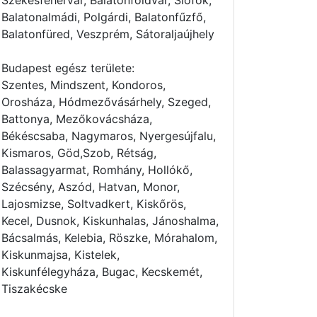
Székesfehérvár, Balatonföldvár, Siófok,
Balatonalmádi, Polgárdi, Balatonfűzfő,
Balatonfüred, Veszprém, Sátoraljaújhely
Budapest egész területe:
Szentes, Mindszent, Kondoros,
Orosháza, Hódmezővásárhely, Szeged,
Battonya, Mezőkovácsháza,
Békéscsaba, Nagymaros, Nyergesújfalu,
Kismaros, Göd,Szob, Rétság,
Balassagyarmat, Romhány, Hollókő,
Szécsény, Aszód, Hatvan, Monor,
Lajosmizse, Soltvadkert, Kiskőrös,
Kecel, Dusnok, Kiskunhalas, Jánoshalma,
Bácsalmás, Kelebia, Röszke, Mórahalom,
Kiskunmajsa, Kistelek,
Kiskunfélegyháza, Bugac, Kecskemét,
Tiszakécske