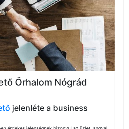
tető Őrhalom Nógrád
ető
jelenléte a business
pen érdekes jelenségnek bizonyul az üzleti angyal