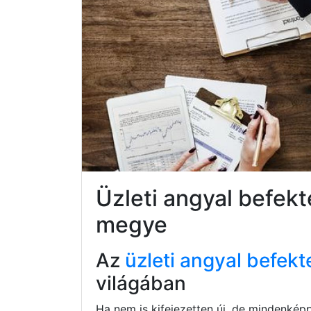
Üzleti angyal befek
megye
Az
üzleti angyal befekt
világában
Ha nem is kifejezetten új, de mindenkép