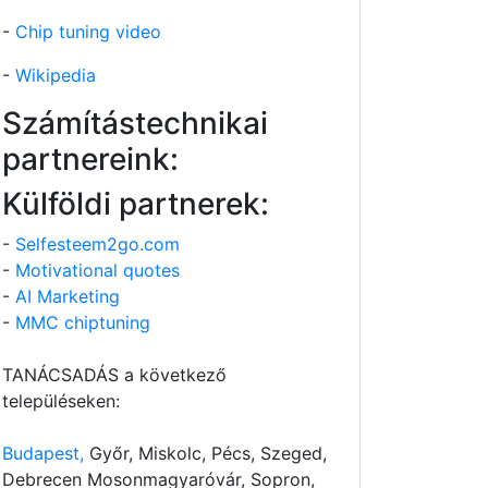
-
Chip tuning video
-
Wikipedia
Számítástechnikai
partnereink:
Külföldi partnerek:
-
Selfesteem2go.com
-
Motivational quotes
-
AI Marketing
-
MMC chiptuning
TANÁCSADÁS a következő
településeken:
Budapest,
Győr, Miskolc, Pécs, Szeged,
Debrecen Mosonmagyaróvár, Sopron,