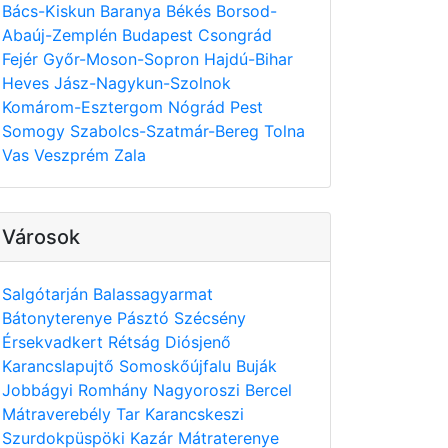
Bács-Kiskun
Baranya
Békés
Borsod-
Abaúj-Zemplén
Budapest
Csongrád
Fejér
Győr-Moson-Sopron
Hajdú-Bihar
Heves
Jász-Nagykun-Szolnok
Komárom-Esztergom
Nógrád
Pest
Somogy
Szabolcs-Szatmár-Bereg
Tolna
Vas
Veszprém
Zala
Városok
Salgótarján
Balassagyarmat
Bátonyterenye
Pásztó
Szécsény
Érsekvadkert
Rétság
Diósjenő
Karancslapujtő
Somoskőújfalu
Buják
Jobbágyi
Romhány
Nagyoroszi
Bercel
Mátraverebély
Tar
Karancskeszi
Szurdokpüspöki
Kazár
Mátraterenye