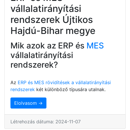
vállalatirányítási
rendszerek Újtikos
Hajdú-Bihar megye
Mik azok az ERP és
MES
vállalatirányítási
rendszerek?
Az
ERP és MES rövidítések a vállalatirányítási
rendszerek
két különböző típusára utalnak.
Elolvasom →
Létrehozás dátuma: 2024-11-07