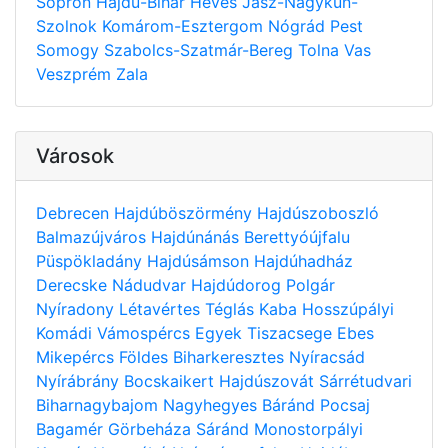
Sopron
Hajdú-Bihar
Heves
Jász-Nagykun-
Szolnok
Komárom-Esztergom
Nógrád
Pest
Somogy
Szabolcs-Szatmár-Bereg
Tolna
Vas
Veszprém
Zala
Városok
Debrecen
Hajdúböszörmény
Hajdúszoboszló
Balmazújváros
Hajdúnánás
Berettyóújfalu
Püspökladány
Hajdúsámson
Hajdúhadház
Derecske
Nádudvar
Hajdúdorog
Polgár
Nyíradony
Létavértes
Téglás
Kaba
Hosszúpályi
Komádi
Vámospércs
Egyek
Tiszacsege
Ebes
Mikepércs
Földes
Biharkeresztes
Nyíracsád
Nyírábrány
Bocskaikert
Hajdúszovát
Sárrétudvari
Biharnagybajom
Nagyhegyes
Báránd
Pocsaj
Bagamér
Görbeháza
Sáránd
Monostorpályi