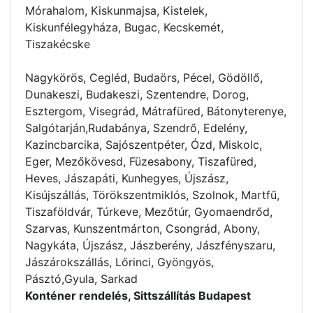
Mórahalom, Kiskunmajsa, Kistelek,
Kiskunfélegyháza, Bugac, Kecskemét,
Tiszakécske
Nagykörös, Cegléd, Budaörs, Pécel, Gödöllő,
Dunakeszi, Budakeszi, Szentendre, Dorog,
Esztergom, Visegrád, Mátrafüred, Bátonyterenye,
Salgótarján,Rudabánya, Szendrő, Edelény,
Kazincbarcika, Sajószentpéter, Ózd, Miskolc,
Eger, Mezőkövesd, Füzesabony, Tiszafüred,
Heves, Jászapáti, Kunhegyes, Újszász,
Kisújszállás, Törökszentmiklós, Szolnok, Martfű,
Tiszaföldvár, Túrkeve, Mezőtúr, Gyomaendrőd,
Szarvas, Kunszentmárton, Csongrád, Abony,
Nagykáta, Újszász, Jászberény, Jászfényszaru,
Jászárokszállás, Lőrinci, Gyöngyös,
Pásztó,Gyula, Sarkad
Konténer rendelés, Sittszállítás Budapest