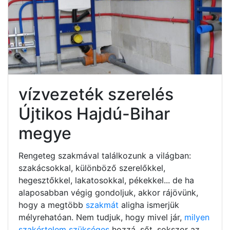
vízvezeték szerelés
Újtikos Hajdú-Bihar
megye
Rengeteg szakmával találkozunk a világban:
szakácsokkal, különböző szerelőkkel,
hegesztőkkel, lakatosokkal, pékekkel... de ha
alaposabban végig gondoljuk, akkor rájövünk,
hogy a megtöbb
szakmát
aligha ismerjük
mélyrehatóan. Nem tudjuk, hogy mivel jár,
milyen
szakértelem szükséges
hozzá, sőt, sokszor az