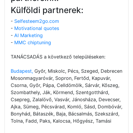
Külföldi partnerek:
-
Selfesteem2go.com
-
Motivational quotes
-
AI Marketing
-
MMC chiptuning
TANÁCSADÁS a következő településeken:
Budapest,
Győr, Miskolc, Pécs, Szeged, Debrecen
Mosonmagyaróvár, Sopron, Fertőd, Kapuvár,
Csorna, Győr, Pápa, Celldömölk, Sárvár, Kőszeg,
Szombathely, Ják, Körmend, Szentgotthárd,
Csepreg, Zalalövő, Vasvár, Jánosháza, Devecser,
Ajka, Sümeg, Pécsvárad, Komló, Sásd, Dombóvár,
Bonyhád, Bátaszék, Baja, Bácsalmás, Szekszárd,
Tolna, Fadd, Paks, Kalocsa, Hőgyész, Tamási