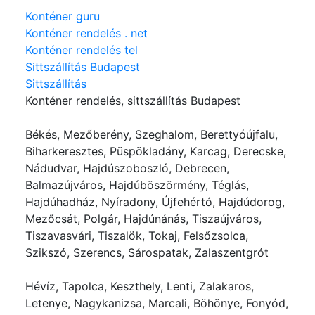
Konténer guru
Konténer rendelés . net
Konténer rendelés tel
Sittszállítás Budapest
Sittszállítás
Konténer rendelés
, sittszállítás Budapest
Békés, Mezőberény, Szeghalom, Berettyóújfalu,
Biharkeresztes, Püspökladány, Karcag, Derecske,
Nádudvar, Hajdúszoboszló, Debrecen,
Balmazújváros, Hajdúböszörmény, Téglás,
Hajdúhadház, Nyíradony, Újfehértó, Hajdúdorog,
Mezőcsát, Polgár, Hajdúnánás, Tiszaújváros,
Tiszavasvári, Tiszalök, Tokaj, Felsőzsolca,
Szikszó, Szerencs, Sárospatak, Zalaszentgrót
Hévíz, Tapolca, Keszthely, Lenti, Zalakaros,
Letenye, Nagykanizsa, Marcali, Böhönye, Fonyód,