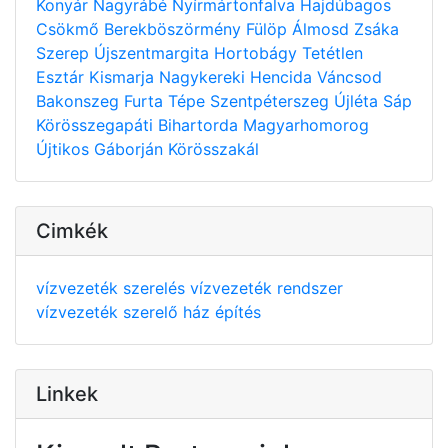
Konyár
Nagyrábé
Nyírmártonfalva
Hajdúbagos
Csökmő
Berekböszörmény
Fülöp
Álmosd
Zsáka
Szerep
Újszentmargita
Hortobágy
Tetétlen
Esztár
Kismarja
Nagykereki
Hencida
Váncsod
Bakonszeg
Furta
Tépe
Szentpéterszeg
Újléta
Sáp
Körösszegapáti
Bihartorda
Magyarhomorog
Újtikos
Gáborján
Körösszakál
Cimkék
vízvezeték szerelés
vízvezeték rendszer
vízvezeték szerelő
ház építés
Linkek