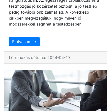
hangulatodban. Az egészséges táplálkozás és a
testmozgás jó közérzetet biztosít, a jó testkép
pedig további önbizalmat ad. A következő
cikkben megvizsgáljuk, hogy milyen jó
módszerekkel segíthet a testedzésben.
Elolvasom →
Létrehozás dátuma: 2024-04-10