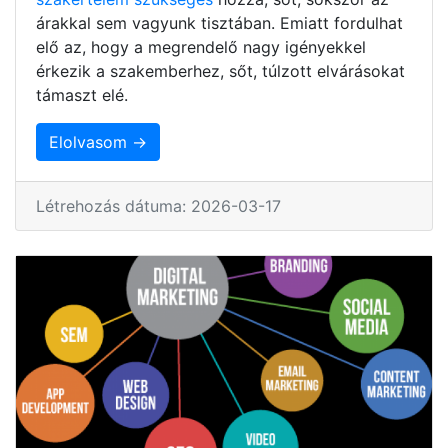
árakkal sem vagyunk tisztában. Emiatt fordulhat
elő az, hogy a megrendelő nagy igényekkel
érkezik a szakemberhez, sőt, túlzott elvárásokat
támaszt elé.
Elolvasom →
Létrehozás dátuma: 2026-03-17