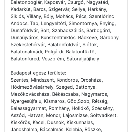
Balatonboglár, Kaposvár, Csurgó, Nagyatád,
Kadarkút, Barcs, Szigetvár, Sellye, Harkány,
Siklós, Villány, Bóly, Mohács, Pécs, Szentlőrinc
Andocs, Tab, Lengyeltóti, Simontornya, Enying,
Dunaföldvár, Solt, Szabadszállás, Sárbogárd,
Dunaújváros, Kunszentmiklós, Ráckeve, Gárdony,
Székesfehérvár, Balatonföldvár, Siófok,
Balatonalmádi, Polgárdi, Balatonfűzfő,
Balatonfüred, Veszprém, Sátoraljaújhely
Budapest egész területe:
Szentes, Mindszent, Kondoros, Orosháza,
Hódmezővásárhely, Szeged, Battonya,
Mezőkovácsháza, Békéscsaba, Nagymaros,
Nyergesújfalu, Kismaros, Göd,Szob, Rétság,
Balassagyarmat, Romhány, Hollókő, Szécsény,
Aszód, Hatvan, Monor, Lajosmizse, Soltvadkert,
Kiskőrös, Kecel, Dusnok, Kiskunhalas,
Jánoshalma, Bácsalmás, Kelebia, Röszke,