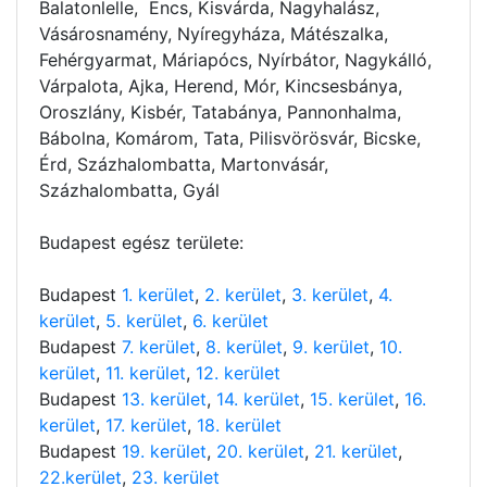
Balatonlelle, Encs, Kisvárda, Nagyhalász,
Vásárosnamény, Nyíregyháza, Mátészalka,
Fehérgyarmat, Máriapócs, Nyírbátor, Nagykálló,
Várpalota, Ajka, Herend, Mór, Kincsesbánya,
Oroszlány, Kisbér, Tatabánya, Pannonhalma,
Bábolna, Komárom, Tata, Pilisvörösvár, Bicske,
Érd, Százhalombatta, Martonvásár,
Százhalombatta, Gyál
Budapest egész területe:
Budapest
1. kerület
,
2. kerület
,
3. kerület
,
4.
kerület
,
5. kerület
,
6. kerület
Budapest
7. kerület
,
8. kerület
,
9. kerület
,
10.
kerület
,
11. kerület
,
12. kerület
Budapest
13. kerület
,
14. kerület
,
15. kerület
,
16.
kerület
,
17. kerület
,
18. kerület
Budapest
19. kerület
,
20. kerület
,
21. kerület
,
22.kerület
,
23. kerület