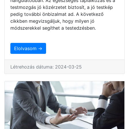
hangulatodban. Az egészséges táplálkozás és a
testmozgás jó közérzetet biztosít, a jó testkép
pedig további önbizalmat ad. A következő
cikkben megvizsgáljuk, hogy milyen jó
módszerekkel segíthet a testedzésben.
Elolvasom →
Létrehozás dátuma: 2024-03-25