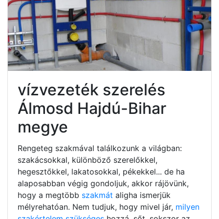
vízvezeték szerelés
Álmosd Hajdú-Bihar
megye
Rengeteg szakmával találkozunk a világban:
szakácsokkal, különböző szerelőkkel,
hegesztőkkel, lakatosokkal, pékekkel... de ha
alaposabban végig gondoljuk, akkor rájövünk,
hogy a megtöbb
szakmát
aligha ismerjük
mélyrehatóan. Nem tudjuk, hogy mivel jár,
milyen
szakértelem szükséges
hozzá, sőt, sokszor az