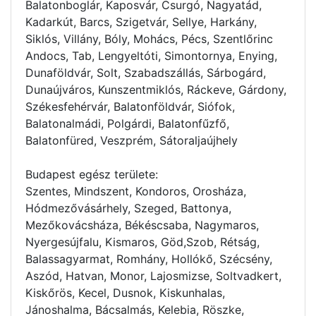
Balatonboglár, Kaposvár, Csurgó, Nagyatád,
Kadarkút, Barcs, Szigetvár, Sellye, Harkány,
Siklós, Villány, Bóly, Mohács, Pécs, Szentlőrinc
Andocs, Tab, Lengyeltóti, Simontornya, Enying,
Dunaföldvár, Solt, Szabadszállás, Sárbogárd,
Dunaújváros, Kunszentmiklós, Ráckeve, Gárdony,
Székesfehérvár, Balatonföldvár, Siófok,
Balatonalmádi, Polgárdi, Balatonfűzfő,
Balatonfüred, Veszprém, Sátoraljaújhely
Budapest egész területe:
Szentes, Mindszent, Kondoros, Orosháza,
Hódmezővásárhely, Szeged, Battonya,
Mezőkovácsháza, Békéscsaba, Nagymaros,
Nyergesújfalu, Kismaros, Göd,Szob, Rétság,
Balassagyarmat, Romhány, Hollókő, Szécsény,
Aszód, Hatvan, Monor, Lajosmizse, Soltvadkert,
Kiskőrös, Kecel, Dusnok, Kiskunhalas,
Jánoshalma, Bácsalmás, Kelebia, Röszke,