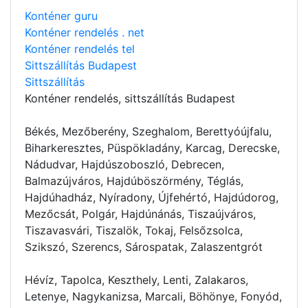
Konténer guru
Konténer rendelés . net
Konténer rendelés tel
Sittszállítás Budapest
Sittszállítás
Konténer rendelés
, sittszállítás Budapest
Békés, Mezőberény, Szeghalom, Berettyóújfalu,
Biharkeresztes, Püspökladány, Karcag, Derecske,
Nádudvar, Hajdúszoboszló, Debrecen,
Balmazújváros, Hajdúböszörmény, Téglás,
Hajdúhadház, Nyíradony, Újfehértó, Hajdúdorog,
Mezőcsát, Polgár, Hajdúnánás, Tiszaújváros,
Tiszavasvári, Tiszalök, Tokaj, Felsőzsolca,
Szikszó, Szerencs, Sárospatak, Zalaszentgrót
Hévíz, Tapolca, Keszthely, Lenti, Zalakaros,
Letenye, Nagykanizsa, Marcali, Böhönye, Fonyód,