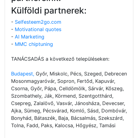
Külföldi partnerek:
-
Selfesteem2go.com
-
Motivational quotes
-
AI Marketing
-
MMC chiptuning
TANÁCSADÁS a következő településeken:
Budapest,
Győr, Miskolc, Pécs, Szeged, Debrecen
Mosonmagyaróvár, Sopron, Fertőd, Kapuvár,
Csorna, Győr, Pápa, Celldömölk, Sárvár, Kőszeg,
Szombathely, Ják, Körmend, Szentgotthárd,
Csepreg, Zalalövő, Vasvár, Jánosháza, Devecser,
Ajka, Sümeg, Pécsvárad, Komló, Sásd, Dombóvár,
Bonyhád, Bátaszék, Baja, Bácsalmás, Szekszárd,
Tolna, Fadd, Paks, Kalocsa, Hőgyész, Tamási