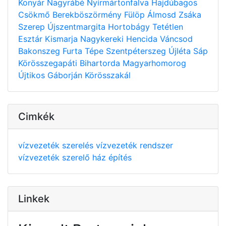
Konyár
Nagyrábé
Nyírmártonfalva
Hajdúbagos
Csökmő
Berekböszörmény
Fülöp
Álmosd
Zsáka
Szerep
Újszentmargita
Hortobágy
Tetétlen
Esztár
Kismarja
Nagykereki
Hencida
Váncsod
Bakonszeg
Furta
Tépe
Szentpéterszeg
Újléta
Sáp
Körösszegapáti
Bihartorda
Magyarhomorog
Újtikos
Gáborján
Körösszakál
Cimkék
vízvezeték szerelés
vízvezeték rendszer
vízvezeték szerelő
ház építés
Linkek