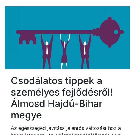
Csodálatos tippek a
személyes fejlődésről!
Álmosd Hajdú-Bihar
megye
Az egészséged javítása jelentős változást hoz a