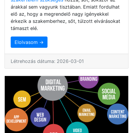
árakkal sem vagyunk tisztában. Emiatt fordulhat
elő az, hogy a megrendelő nagy igényekkel
érkezik a szakemberhez, sőt, túlzott elvárásokat
támaszt elé.
Elolvasom →
Létrehozás dátuma: 2026-03-01