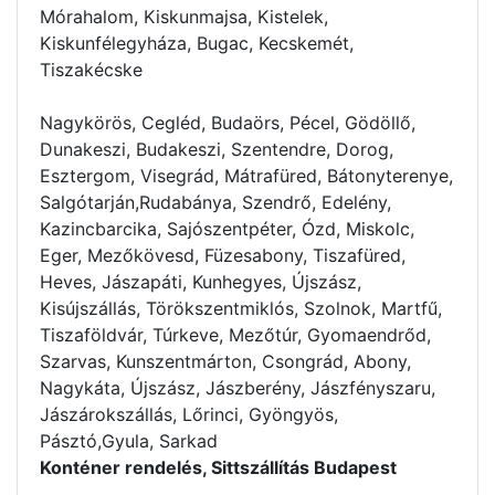
Mórahalom, Kiskunmajsa, Kistelek,
Kiskunfélegyháza, Bugac, Kecskemét,
Tiszakécske
Nagykörös, Cegléd, Budaörs, Pécel, Gödöllő,
Dunakeszi, Budakeszi, Szentendre, Dorog,
Esztergom, Visegrád, Mátrafüred, Bátonyterenye,
Salgótarján,Rudabánya, Szendrő, Edelény,
Kazincbarcika, Sajószentpéter, Ózd, Miskolc,
Eger, Mezőkövesd, Füzesabony, Tiszafüred,
Heves, Jászapáti, Kunhegyes, Újszász,
Kisújszállás, Törökszentmiklós, Szolnok, Martfű,
Tiszaföldvár, Túrkeve, Mezőtúr, Gyomaendrőd,
Szarvas, Kunszentmárton, Csongrád, Abony,
Nagykáta, Újszász, Jászberény, Jászfényszaru,
Jászárokszállás, Lőrinci, Gyöngyös,
Pásztó,Gyula, Sarkad
Konténer rendelés, Sittszállítás Budapest