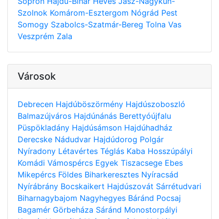
Sopron
Hajdú-Bihar
Heves
Jász-Nagykun-
Szolnok
Komárom-Esztergom
Nógrád
Pest
Somogy
Szabolcs-Szatmár-Bereg
Tolna
Vas
Veszprém
Zala
Városok
Debrecen
Hajdúböszörmény
Hajdúszoboszló
Balmazújváros
Hajdúnánás
Berettyóújfalu
Püspökladány
Hajdúsámson
Hajdúhadház
Derecske
Nádudvar
Hajdúdorog
Polgár
Nyíradony
Létavértes
Téglás
Kaba
Hosszúpályi
Komádi
Vámospércs
Egyek
Tiszacsege
Ebes
Mikepércs
Földes
Biharkeresztes
Nyíracsád
Nyírábrány
Bocskaikert
Hajdúszovát
Sárrétudvari
Biharnagybajom
Nagyhegyes
Báránd
Pocsaj
Bagamér
Görbeháza
Sáránd
Monostorpályi