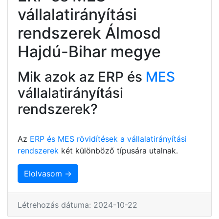
vállalatirányítási
rendszerek Álmosd
Hajdú-Bihar megye
Mik azok az ERP és
MES
vállalatirányítási
rendszerek?
Az
ERP és MES rövidítések a vállalatirányítási
rendszerek
két különböző típusára utalnak.
Elolvasom →
Létrehozás dátuma: 2024-10-22