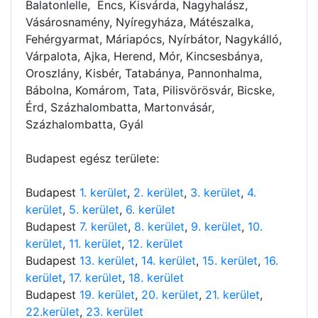
Balatonlelle, Encs, Kisvárda, Nagyhalász,
Vásárosnamény, Nyíregyháza, Mátészalka,
Fehérgyarmat, Máriapócs, Nyírbátor, Nagykálló,
Várpalota, Ajka, Herend, Mór, Kincsesbánya,
Oroszlány, Kisbér, Tatabánya, Pannonhalma,
Bábolna, Komárom, Tata, Pilisvörösvár, Bicske,
Érd, Százhalombatta, Martonvásár,
Százhalombatta, Gyál
Budapest egész területe:
Budapest
1. kerület
,
2. kerület
,
3. kerület
,
4.
kerület
,
5. kerület
,
6. kerület
Budapest
7. kerület
,
8. kerület
,
9. kerület
,
10.
kerület
,
11. kerület
,
12. kerület
Budapest
13. kerület
,
14. kerület
,
15. kerület
,
16.
kerület
,
17. kerület
,
18. kerület
Budapest
19. kerület
,
20. kerület
,
21. kerület
,
22.kerület
,
23. kerület