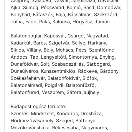
Csepreg, Zalalövő, Vasvár, Jánosháza, Devecser,
Ajka, Sümeg, Pécsvárad, Komló, Sásd, Dombóvár,
Bonyhád, Bátaszék, Baja, Bácsalmás, Szekszárd,
Tolna, Fadd, Paks, Kalocsa, Hőgyész, Tamási
Balatonboglár, Kaposvár, Csurgó, Nagyatád,
Kadarkút, Barcs, Szigetvár, Sellye, Harkány,
Siklós, Villány, Bóly, Mohács, Pécs, Szentlőrinc
Andocs, Tab, Lengyeltóti, Simontornya, Enying,
Dunaföldvár, Solt, Szabadszállás, Sárbogárd,
Dunaújváros, Kunszentmiklós, Ráckeve, Gárdony,
Székesfehérvár, Balatonföldvár, Siófok,
Balatonalmádi, Polgárdi, Balatonfűzfő,
Balatonfüred, Veszprém, Sátoraljaújhely
Budapest egész területe:
Szentes, Mindszent, Kondoros, Orosháza,
Hódmezővásárhely, Szeged, Battonya,
Mezőkovácsháza, Békéscsaba, Nagymaros,