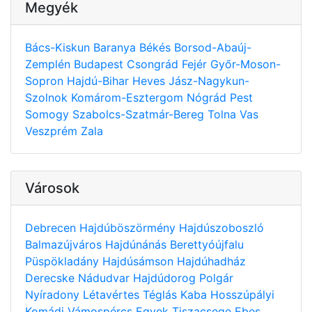
Megyék
Bács-Kiskun
Baranya
Békés
Borsod-Abaúj-
Zemplén
Budapest
Csongrád
Fejér
Győr-Moson-
Sopron
Hajdú-Bihar
Heves
Jász-Nagykun-
Szolnok
Komárom-Esztergom
Nógrád
Pest
Somogy
Szabolcs-Szatmár-Bereg
Tolna
Vas
Veszprém
Zala
Városok
Debrecen
Hajdúböszörmény
Hajdúszoboszló
Balmazújváros
Hajdúnánás
Berettyóújfalu
Püspökladány
Hajdúsámson
Hajdúhadház
Derecske
Nádudvar
Hajdúdorog
Polgár
Nyíradony
Létavértes
Téglás
Kaba
Hosszúpályi
Komádi
Vámospércs
Egyek
Tiszacsege
Ebes