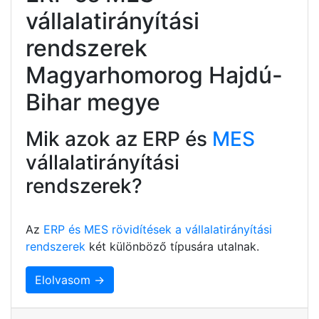
vállalatirányítási
rendszerek
Magyarhomorog Hajdú-
Bihar megye
Mik azok az ERP és
MES
vállalatirányítási
rendszerek?
Az
ERP és MES rövidítések a vállalatirányítási
rendszerek
két különböző típusára utalnak.
Elolvasom →