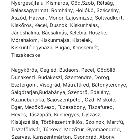
Nyergesújfalu, Kismaros, Göd,Szob, Rétság,
Balassagyarmat, Romhány, Hollókő, Szécsény,
Aszód, Hatvan, Monor, Lajosmizse, Soltvadkert,
Kiskőrös, Kecel, Dusnok, Kiskunhalas,
Jánoshalma, Bácsalmás, Kelebia, Röszke,
Mórahalom, Kiskunmajsa, Kistelek,
Kiskunfélegyháza, Bugac, Kecskemét,
Tiszakécske
Nagykörös, Cegléd, Budaörs, Pécel, Gödöllő,
Dunakeszi, Budakeszi, Szentendre, Dorog,
Esztergom, Visegrád, Mátrafüred, Bátonyterenye,
Salgótarján,Rudabánya, Szendrő, Edelény,
Kazincbarcika, Sajószentpéter, Ózd, Miskolc,
Eger, Mezőkövesd, Füzesabony, Tiszafüred,
Heves, Jászapáti, Kunhegyes, Újszász,
Kisújszállás, Törökszentmiklós, Szolnok, Martfű,
Tiszaföldvár, Túrkeve, Mezőtúr, Gyomaendrőd,
Szarvas, Kunszentmárton, Csongrád, Abony,