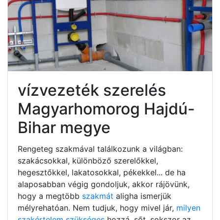
vízvezeték szerelés
Magyarhomorog Hajdú-
Bihar megye
Rengeteg szakmával találkozunk a világban:
szakácsokkal, különböző szerelőkkel,
hegesztőkkel, lakatosokkal, pékekkel... de ha
alaposabban végig gondoljuk, akkor rájövünk,
hogy a megtöbb
szakmát
aligha ismerjük
mélyrehatóan. Nem tudjuk, hogy mivel jár,
milyen
szakértelem szükséges
hozzá, sőt, sokszor az