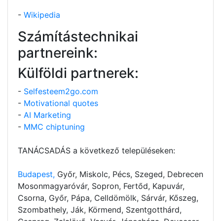
-
Wikipedia
Számítástechnikai
partnereink:
Külföldi partnerek:
-
Selfesteem2go.com
-
Motivational quotes
-
AI Marketing
-
MMC chiptuning
TANÁCSADÁS a következő településeken:
Budapest,
Győr, Miskolc, Pécs, Szeged, Debrecen
Mosonmagyaróvár, Sopron, Fertőd, Kapuvár,
Csorna, Győr, Pápa, Celldömölk, Sárvár, Kőszeg,
Szombathely, Ják, Körmend, Szentgotthárd,