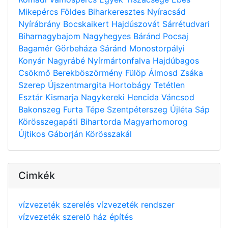
Mikepércs
Földes
Biharkeresztes
Nyíracsád
Nyírábrány
Bocskaikert
Hajdúszovát
Sárrétudvari
Biharnagybajom
Nagyhegyes
Báránd
Pocsaj
Bagamér
Görbeháza
Sáránd
Monostorpályi
Konyár
Nagyrábé
Nyírmártonfalva
Hajdúbagos
Csökmő
Berekböszörmény
Fülöp
Álmosd
Zsáka
Szerep
Újszentmargita
Hortobágy
Tetétlen
Esztár
Kismarja
Nagykereki
Hencida
Váncsod
Bakonszeg
Furta
Tépe
Szentpéterszeg
Újléta
Sáp
Körösszegapáti
Bihartorda
Magyarhomorog
Újtikos
Gáborján
Körösszakál
Cimkék
vízvezeték szerelés
vízvezeték rendszer
vízvezeték szerelő
ház építés