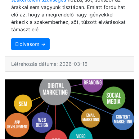
árakkal sem vagyunk tisztában. Emiatt fordulhat
elő az, hogy a megrendelő nagy igényekkel
érkezik a szakemberhez, sőt, túlzott elvárásokat
támaszt elé.
Elolvasom →
Létrehozás dátuma: 2026-03-16