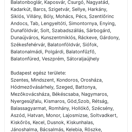
Balatonboglár, Kaposvár, Csurgó, Nagyatád,
Kadarkút, Barcs, Szigetvár, Sellye, Harkány,
Siklós, Villány, Bóly, Mohács, Pécs, Szentlőrinc
Andocs, Tab, Lengyeltóti, Simontornya, Enying,
Dunaföldvár, Solt, Szabadszállás, Sárbogárd,
Dunaújváros, Kunszentmiklós, Ráckeve, Gárdony,
Székesfehérvár, Balatonföldvár, Siófok,
Balatonalmádi, Polgárdi, Balatonfűzfő,
Balatonfüred, Veszprém, Sátoraljaújhely
Budapest egész területe:
Szentes, Mindszent, Kondoros, Orosháza,
Hódmezővásárhely, Szeged, Battonya,
Mezőkovácsháza, Békéscsaba, Nagymaros,
Nyergesújfalu, Kismaros, Göd,Szob, Rétság,
Balassagyarmat, Romhány, Hollókő, Szécsény,
Aszód, Hatvan, Monor, Lajosmizse, Soltvadkert,
Kiskőrös, Kecel, Dusnok, Kiskunhalas,
Jánoshalma, Bácsalmás, Kelebia, Röszke,