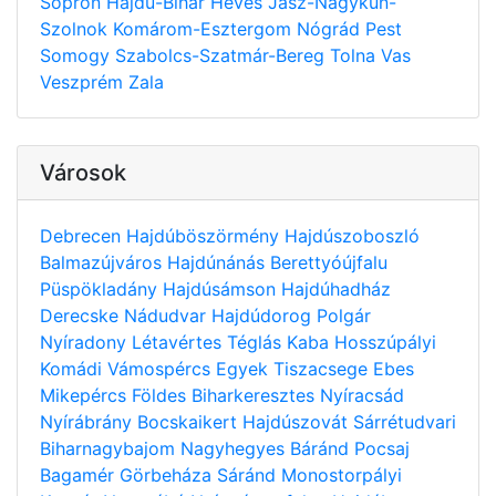
Sopron
Hajdú-Bihar
Heves
Jász-Nagykun-
Szolnok
Komárom-Esztergom
Nógrád
Pest
Somogy
Szabolcs-Szatmár-Bereg
Tolna
Vas
Veszprém
Zala
Városok
Debrecen
Hajdúböszörmény
Hajdúszoboszló
Balmazújváros
Hajdúnánás
Berettyóújfalu
Püspökladány
Hajdúsámson
Hajdúhadház
Derecske
Nádudvar
Hajdúdorog
Polgár
Nyíradony
Létavértes
Téglás
Kaba
Hosszúpályi
Komádi
Vámospércs
Egyek
Tiszacsege
Ebes
Mikepércs
Földes
Biharkeresztes
Nyíracsád
Nyírábrány
Bocskaikert
Hajdúszovát
Sárrétudvari
Biharnagybajom
Nagyhegyes
Báránd
Pocsaj
Bagamér
Görbeháza
Sáránd
Monostorpályi