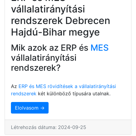
vállalatirányítási
rendszerek Debrecen
Hajdú-Bihar megye
Mik azok az ERP és
MES
vállalatirányítási
rendszerek?
Az
ERP és MES rövidítések a vállalatirányítási
rendszerek
két különböző típusára utalnak.
Elolvasom →
Létrehozás dátuma: 2024-09-25