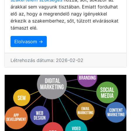
árakkal sem vagyunk tisztában. Emiatt fordulhat
elő az, hogy a megrendelő nagy igényekkel
érkezik a szakemberhez, sőt, túlzott elvárásokat
támaszt elé.
Elolvasom →
Létrehozás dátuma: 2026-02-02