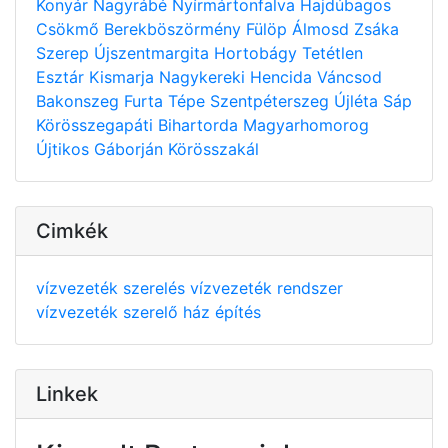
Konyár
Nagyrábé
Nyírmártonfalva
Hajdúbagos
Csökmő
Berekböszörmény
Fülöp
Álmosd
Zsáka
Szerep
Újszentmargita
Hortobágy
Tetétlen
Esztár
Kismarja
Nagykereki
Hencida
Váncsod
Bakonszeg
Furta
Tépe
Szentpéterszeg
Újléta
Sáp
Körösszegapáti
Bihartorda
Magyarhomorog
Újtikos
Gáborján
Körösszakál
Cimkék
vízvezeték szerelés
vízvezeték rendszer
vízvezeték szerelő
ház építés
Linkek