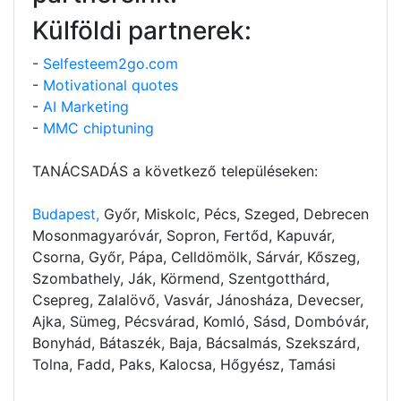
Külföldi partnerek:
-
Selfesteem2go.com
-
Motivational quotes
-
AI Marketing
-
MMC chiptuning
TANÁCSADÁS a következő településeken:
Budapest,
Győr, Miskolc, Pécs, Szeged, Debrecen
Mosonmagyaróvár, Sopron, Fertőd, Kapuvár,
Csorna, Győr, Pápa, Celldömölk, Sárvár, Kőszeg,
Szombathely, Ják, Körmend, Szentgotthárd,
Csepreg, Zalalövő, Vasvár, Jánosháza, Devecser,
Ajka, Sümeg, Pécsvárad, Komló, Sásd, Dombóvár,
Bonyhád, Bátaszék, Baja, Bácsalmás, Szekszárd,
Tolna, Fadd, Paks, Kalocsa, Hőgyész, Tamási