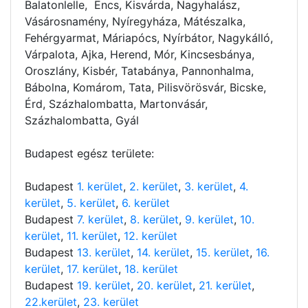
Balatonlelle, Encs, Kisvárda, Nagyhalász,
Vásárosnamény, Nyíregyháza, Mátészalka,
Fehérgyarmat, Máriapócs, Nyírbátor, Nagykálló,
Várpalota, Ajka, Herend, Mór, Kincsesbánya,
Oroszlány, Kisbér, Tatabánya, Pannonhalma,
Bábolna, Komárom, Tata, Pilisvörösvár, Bicske,
Érd, Százhalombatta, Martonvásár,
Százhalombatta, Gyál
Budapest egész területe:
Budapest
1. kerület
,
2. kerület
,
3. kerület
,
4.
kerület
,
5. kerület
,
6. kerület
Budapest
7. kerület
,
8. kerület
,
9. kerület
,
10.
kerület
,
11. kerület
,
12. kerület
Budapest
13. kerület
,
14. kerület
,
15. kerület
,
16.
kerület
,
17. kerület
,
18. kerület
Budapest
19. kerület
,
20. kerület
,
21. kerület
,
22.kerület
,
23. kerület