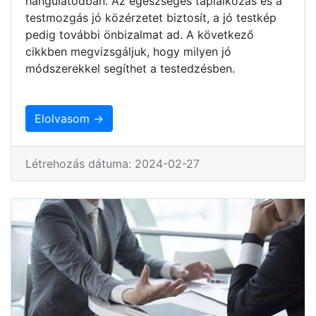
hangulatodban. Az egészséges táplálkozás és a
testmozgás jó közérzetet biztosít, a jó testkép
pedig további önbizalmat ad. A következő
cikkben megvizsgáljuk, hogy milyen jó
módszerekkel segíthet a testedzésben.
Elolvasom →
Létrehozás dátuma: 2024-02-27