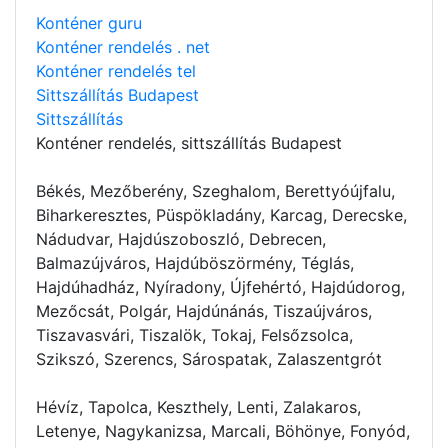
Konténer guru
Konténer rendelés . net
Konténer rendelés tel
Sittszállítás Budapest
Sittszállítás
Konténer rendelés
, sittszállítás Budapest
Békés, Mezőberény, Szeghalom, Berettyóújfalu,
Biharkeresztes, Püspökladány, Karcag, Derecske,
Nádudvar, Hajdúszoboszló, Debrecen,
Balmazújváros, Hajdúböszörmény, Téglás,
Hajdúhadház, Nyíradony, Újfehértó, Hajdúdorog,
Mezőcsát, Polgár, Hajdúnánás, Tiszaújváros,
Tiszavasvári, Tiszalök, Tokaj, Felsőzsolca,
Szikszó, Szerencs, Sárospatak, Zalaszentgrót
Hévíz, Tapolca, Keszthely, Lenti, Zalakaros,
Letenye, Nagykanizsa, Marcali, Böhönye, Fonyód,