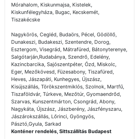
Mórahalom, Kiskunmajsa, Kistelek,
Kiskunfélegyháza, Bugac, Kecskemét,
Tiszakécske
Nagykörös, Cegléd, Budaörs, Pécel, Gödöllő,
Dunakeszi, Budakeszi, Szentendre, Dorog,
Esztergom, Visegrád, Mátrafüred, Bátonyterenye,
Salgótarján,Rudabánya, Szendrő, Edelény,
Kazincbarcika, Sajószentpéter, Ózd, Miskolc,
Eger, Mezőkövesd, Füzesabony, Tiszafüred,
Heves, Jászapáti, Kunhegyes, Újszász,
Kisújszállás, Törökszentmiklós, Szolnok, Martfű,
Tiszaföldvár, Túrkeve, Mezőtúr, Gyomaendrőd,
Szarvas, Kunszentmárton, Csongrád, Abony,
Nagykáta, Újszász, Jászberény, Jászfényszaru,
Jászárokszállás, Lőrinci, Gyöngyös,
Pásztó,Gyula, Sarkad
Konténer rendelés, Sittszállítás Budapest