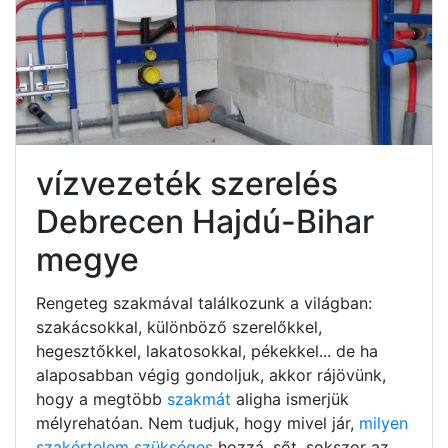
vízvezeték szerelés
Debrecen Hajdú-Bihar
megye
Rengeteg szakmával találkozunk a világban:
szakácsokkal, különböző szerelőkkel,
hegesztőkkel, lakatosokkal, pékekkel... de ha
alaposabban végig gondoljuk, akkor rájövünk,
hogy a megtöbb
szakmát
aligha ismerjük
mélyrehatóan. Nem tudjuk, hogy mivel jár,
milyen
szakértelem szükséges
hozzá, sőt, sokszor az