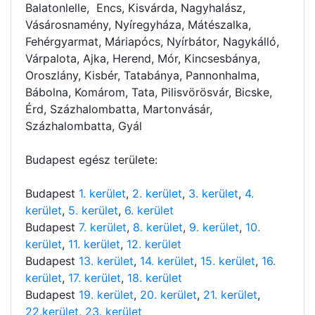
Balatonlelle, Encs, Kisvárda, Nagyhalász,
Vásárosnamény, Nyíregyháza, Mátészalka,
Fehérgyarmat, Máriapócs, Nyírbátor, Nagykálló,
Várpalota, Ajka, Herend, Mór, Kincsesbánya,
Oroszlány, Kisbér, Tatabánya, Pannonhalma,
Bábolna, Komárom, Tata, Pilisvörösvár, Bicske,
Érd, Százhalombatta, Martonvásár,
Százhalombatta, Gyál
Budapest egész területe:
Budapest
1. kerület
,
2. kerület
,
3. kerület
,
4.
kerület
,
5. kerület
,
6. kerület
Budapest
7. kerület
,
8. kerület
,
9. kerület
,
10.
kerület
,
11. kerület
,
12. kerület
Budapest
13. kerület
,
14. kerület
,
15. kerület
,
16.
kerület
,
17. kerület
,
18. kerület
Budapest
19. kerület
,
20. kerület
,
21. kerület
,
22.kerület
,
23. kerület