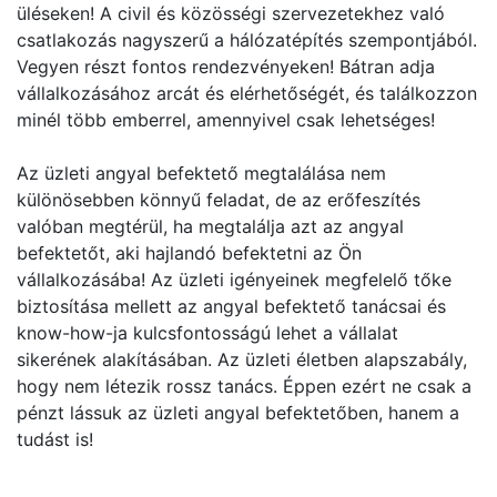
üléseken! A civil és közösségi szervezetekhez való
csatlakozás nagyszerű a hálózatépítés szempontjából.
Vegyen részt fontos rendezvényeken! Bátran adja
vállalkozásához arcát és elérhetőségét, és találkozzon
minél több emberrel, amennyivel csak lehetséges!
Az üzleti angyal befektető megtalálása nem
különösebben könnyű feladat, de az erőfeszítés
valóban megtérül, ha megtalálja azt az angyal
befektetőt, aki hajlandó befektetni az Ön
vállalkozásába! Az üzleti igényeinek megfelelő tőke
biztosítása mellett az angyal befektető tanácsai és
know-how-ja kulcsfontosságú lehet a vállalat
sikerének alakításában. Az üzleti életben alapszabály,
hogy nem létezik rossz tanács. Éppen ezért ne csak a
pénzt lássuk az üzleti angyal befektetőben, hanem a
tudást is!