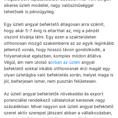
sikeres üzleti modellel, nagy valószínűséggel
tehetősek is pénzügyileg.
Egy üzleti angyal befektető átlagosan arra számít,
hogy akár 5-7 évig is eltarthat az, míg a pénzét
viszont kívánja látni. Egy ezen a szakterületen
otthonosan mozgó szakemberre az az egyik leginkább
jellemző vonás, hogy hosszú távon gondolkodik, a
folyamatokat egészben, komplex módon átlátva.
Végül, ám nem utolsó s
orban az üzleti
angyal
befektető sokkal inkább otthonosnak érzi magát egy
olyan üzletágba való befektetés során, melyet maga is
jól, belterjesen ismer, nem pusztán felületesen.
Az üzleti angyal befektetők növekedési és export
potenciállal rendelkező vállalatokat keresnek nagy
százalékban. Mivel nagyon sok üzleti angyal befektető
szeret aktív szerepet játszani abban a vállalkozásban,