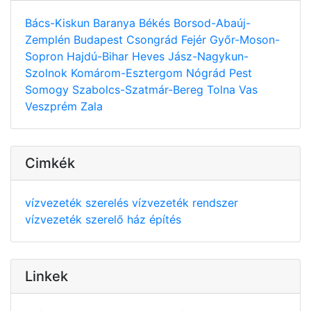
Bács-Kiskun
Baranya
Békés
Borsod-Abaúj-
Zemplén
Budapest
Csongrád
Fejér
Győr-Moson-
Sopron
Hajdú-Bihar
Heves
Jász-Nagykun-
Szolnok
Komárom-Esztergom
Nógrád
Pest
Somogy
Szabolcs-Szatmár-Bereg
Tolna
Vas
Veszprém
Zala
Cimkék
vízvezeték szerelés
vízvezeték rendszer
vízvezeték szerelő
ház építés
Linkek