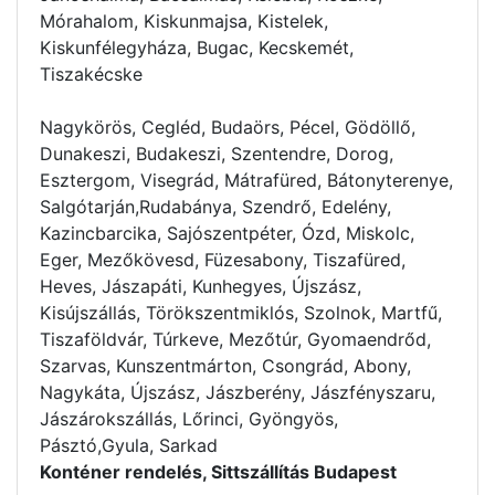
Mórahalom, Kiskunmajsa, Kistelek,
Kiskunfélegyháza, Bugac, Kecskemét,
Tiszakécske
Nagykörös, Cegléd, Budaörs, Pécel, Gödöllő,
Dunakeszi, Budakeszi, Szentendre, Dorog,
Esztergom, Visegrád, Mátrafüred, Bátonyterenye,
Salgótarján,Rudabánya, Szendrő, Edelény,
Kazincbarcika, Sajószentpéter, Ózd, Miskolc,
Eger, Mezőkövesd, Füzesabony, Tiszafüred,
Heves, Jászapáti, Kunhegyes, Újszász,
Kisújszállás, Törökszentmiklós, Szolnok, Martfű,
Tiszaföldvár, Túrkeve, Mezőtúr, Gyomaendrőd,
Szarvas, Kunszentmárton, Csongrád, Abony,
Nagykáta, Újszász, Jászberény, Jászfényszaru,
Jászárokszállás, Lőrinci, Gyöngyös,
Pásztó,Gyula, Sarkad
Konténer rendelés, Sittszállítás Budapest