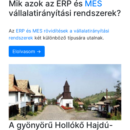
Mik azok az ERP és
MES
vállalatirányítási rendszerek?
Az
ERP és MES rövidítések a vállalatirányítási
rendszerek
két különböző típusára utalnak.
Elolvasom →
A gyönyörű Hollókő Hajdú-