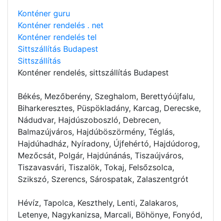
Konténer guru
Konténer rendelés . net
Konténer rendelés tel
Sittszállítás Budapest
Sittszállítás
Konténer rendelés
, sittszállítás Budapest
Békés, Mezőberény, Szeghalom, Berettyóújfalu,
Biharkeresztes, Püspökladány, Karcag, Derecske,
Nádudvar, Hajdúszoboszló, Debrecen,
Balmazújváros, Hajdúböszörmény, Téglás,
Hajdúhadház, Nyíradony, Újfehértó, Hajdúdorog,
Mezőcsát, Polgár, Hajdúnánás, Tiszaújváros,
Tiszavasvári, Tiszalök, Tokaj, Felsőzsolca,
Szikszó, Szerencs, Sárospatak, Zalaszentgrót
Hévíz, Tapolca, Keszthely, Lenti, Zalakaros,
Letenye, Nagykanizsa, Marcali, Böhönye, Fonyód,