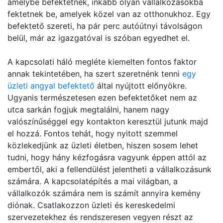
amelybe befektetnek, inkább olyan vállalkozásokba
fektetnek be, amelyek közel van az otthonukhoz. Egy
befektető szereti, ha pár perc autóútnyi távolságon
belül, már az igazgatóval is szóban egyedhet el.
A kapcsolati háló megléte kiemelten fontos faktor
annak tekintetében, ha szert szeretnénk tenni
egy
üzleti angyal befektető
által nyújtott előnyökre.
Ugyanis természetesen ezen befektetőket nem az
utca sarkán fogjuk megtalálni, hanem nagy
valószínűséggel egy kontakton keresztül jutunk majd
el hozzá. Fontos tehát, hogy nyitott szemmel
közlekedjünk az üzleti életben, hiszen sosem lehet
tudni, hogy hány kézfogásra vagyunk éppen attól az
embertől, aki a fellendülést jelentheti a vállalkozásunk
számára. A kapcsolatépítés a mai világban, a
vállalkozók számára nem is számít annyira kemény
diónak. Csatlakozzon üzleti és kereskedelmi
szervezetekhez és rendszeresen vegyen részt az