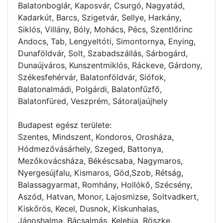
Balatonboglár, Kaposvár, Csurgó, Nagyatád,
Kadarkút, Barcs, Szigetvár, Sellye, Harkány,
Siklós, Villány, Bóly, Mohács, Pécs, Szentlőrinc
Andocs, Tab, Lengyeltóti, Simontornya, Enying,
Dunaföldvár, Solt, Szabadszállás, Sárbogárd,
Dunaújváros, Kunszentmiklós, Ráckeve, Gárdony,
Székesfehérvár, Balatonföldvár, Siófok,
Balatonalmádi, Polgárdi, Balatonfűzfő,
Balatonfüred, Veszprém, Sátoraljaújhely
Budapest egész területe:
Szentes, Mindszent, Kondoros, Orosháza,
Hódmezővásárhely, Szeged, Battonya,
Mezőkovácsháza, Békéscsaba, Nagymaros,
Nyergesújfalu, Kismaros, Göd,Szob, Rétság,
Balassagyarmat, Romhány, Hollókő, Szécsény,
Aszód, Hatvan, Monor, Lajosmizse, Soltvadkert,
Kiskőrös, Kecel, Dusnok, Kiskunhalas,
Jánoshalma, Bácsalmás, Kelebia, Röszke,