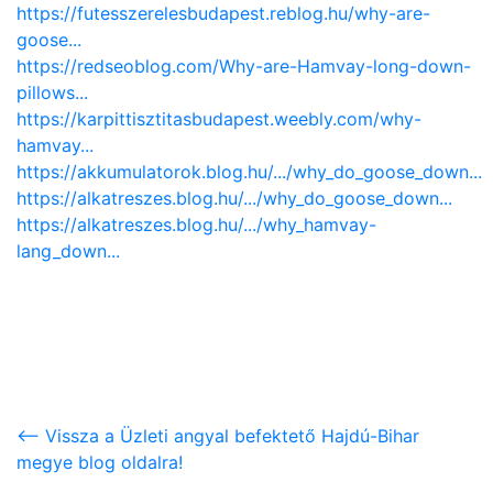
https://futesszerelesbudapest.reblog.hu/why-are-
goose...
https://redseoblog.com/Why-are-Hamvay-long-down-
pillows...
https://karpittisztitasbudapest.weebly.com/why-
hamvay...
https://akkumulatorok.blog.hu/.../why_do_goose_down...
https://alkatreszes.blog.hu/.../why_do_goose_down...
https://alkatreszes.blog.hu/.../why_hamvay-
lang_down...
<-- Vissza a Üzleti angyal befektető Hajdú-Bihar
megye blog oldalra!