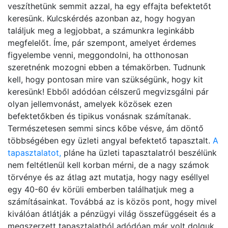
veszíthetünk semmit azzal, ha egy effajta befektetőt
keresünk. Kulcskérdés azonban az, hogy hogyan
találjuk meg a legjobbat, a számunkra leginkább
megfelelőt. Íme, pár szempont, amelyet érdemes
figyelembe venni, meggondolni, ha otthonosan
szeretnénk mozogni ebben a témakörben. Tudnunk
kell, hogy pontosan mire van szükségünk, hogy kit
keresünk! Ebből adódóan célszerű megvizsgálni pár
olyan jellemvonást, amelyek közösek ezen
befektetőkben és tipikus vonásnak számítanak.
Természetesen semmi sincs kőbe vésve, ám döntő
többségében egy üzleti angyal befektető tapasztalt.
A
tapasztalatot,
pláne ha üzleti tapasztalatról beszélünk
nem feltétlenül kell korban mérni, de a nagy számok
törvénye és az átlag azt mutatja, hogy nagy eséllyel
egy 40-60 év körüli emberben találhatjuk meg a
számításainkat. Továbbá az is közös pont, hogy mivel
kiválóan átlátják a pénzügyi világ összefüggéseit és a
megszerzett tapasztalatból adódóan már volt dolguk