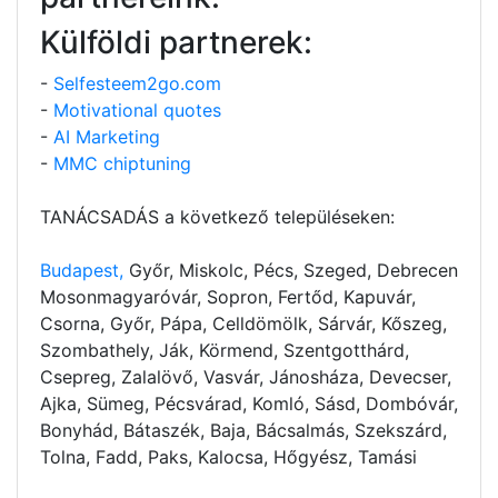
Külföldi partnerek:
-
Selfesteem2go.com
-
Motivational quotes
-
AI Marketing
-
MMC chiptuning
TANÁCSADÁS a következő településeken:
Budapest,
Győr, Miskolc, Pécs, Szeged, Debrecen
Mosonmagyaróvár, Sopron, Fertőd, Kapuvár,
Csorna, Győr, Pápa, Celldömölk, Sárvár, Kőszeg,
Szombathely, Ják, Körmend, Szentgotthárd,
Csepreg, Zalalövő, Vasvár, Jánosháza, Devecser,
Ajka, Sümeg, Pécsvárad, Komló, Sásd, Dombóvár,
Bonyhád, Bátaszék, Baja, Bácsalmás, Szekszárd,
Tolna, Fadd, Paks, Kalocsa, Hőgyész, Tamási