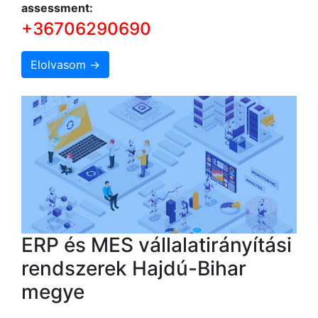
assessment:
+36706290690
Elolvasom →
ERP és MES vállalatirányítási
rendszerek Hajdú-Bihar
megye