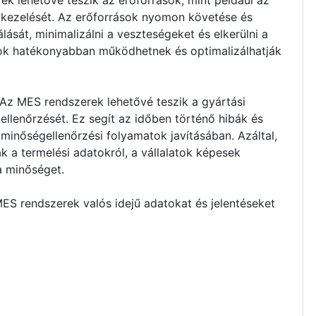
k lehetővé teszik az erőforrások, mint például az
kezelését. Az erőforrások nyomon követése és
lását, minimalizálni a veszteségeket és elkerülni a
latok hatékonyabban működhetnek és optimalizálhatják
z MES rendszerek lehetővé teszik a gyártási
llenőrzését. Ez segít az időben történő hibák és
minőségellenőrzési folyamatok javításában. Azáltal,
 a termelési adatokról, a vállalatok képesek
a minőséget.
S rendszerek valós idejű adatokat és jelentéseket