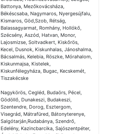
Battonya, Mezőkovácsháza,
Békéscsaba, Nagymaros, Nyergesújfalu,
Kismaros, Göd,Szob, Rétság,
Balassagyarmat, Romhány, Hollókő,
Szécsény, Aszód, Hatvan, Monor,
Lajosmizse, Soltvadkert, Kiskőrös,
Kecel, Dusnok, Kiskunhalas, Jánoshalma,
Bácsalmás, Kelebia, Röszke, Mórahalom,
Kiskunmajsa, Kistelek,
Kiskunfélegyháza, Bugac, Kecskemét,
Tiszakécske
Nagykörös, Cegléd, Budaörs, Pécel,
Gödöllő, Dunakeszi, Budakeszi,
Szentendre, Dorog, Esztergom,
Visegrád, Mátrafüred, Bátonyterenye,
Salgótarján,Rudabánya, Szendrő,
Edelény, Kazincbarcika, Sajószentpéter,