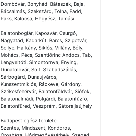
Dombóvár, Bonyhád, Bátaszék, Baja,
Bácsalmás, Szekszárd, Tolna, Fadd,
Paks, Kalocsa, Hőgyész, Tamási
Balatonboglár, Kaposvár, Csurgó,
Nagyatád, Kadarkút, Barcs, Szigetvár,
Sellye, Harkány, Siklós, Villány, Bóly,
Mohács, Pécs, Szentlőrinc Andocs, Tab,
Lengyeltóti, Simontornya, Enying,
Dunaföldvár, Solt, Szabadszállás,
Sárbogárd, Dunaújváros,
Kunszentmiklós, Ráckeve, Gárdony,
Székesfehérvár, Balatonföldvár, Siófok,
Balatonalmádi, Polgárdi, Balatonfűzfő,
Balatonfüred, Veszprém, Sátoraljaújhely
Budapest egész területe:
Szentes, Mindszent, Kondoros,
Orosháza, Hódmezővásárhely, Szeged,