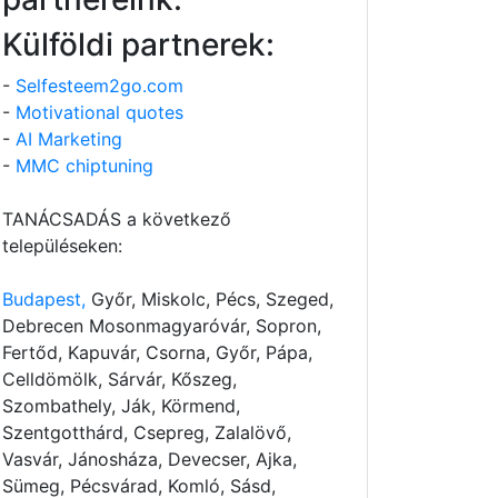
Külföldi partnerek:
-
Selfesteem2go.com
-
Motivational quotes
-
AI Marketing
-
MMC chiptuning
TANÁCSADÁS a következő
településeken:
Budapest,
Győr, Miskolc, Pécs, Szeged,
Debrecen Mosonmagyaróvár, Sopron,
Fertőd, Kapuvár, Csorna, Győr, Pápa,
Celldömölk, Sárvár, Kőszeg,
Szombathely, Ják, Körmend,
Szentgotthárd, Csepreg, Zalalövő,
Vasvár, Jánosháza, Devecser, Ajka,
Sümeg, Pécsvárad, Komló, Sásd,