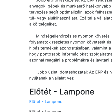
- Jobb erőforráskezelés: Az ERP rendszere
anyagok, gépek és munkaerő hatékonyabb 
tervezése segít optimalizálni azok felhaszná
túl- vagy alulkihasználást. Ezáltal a válla
a költségeiket.
- Minőségellenőrzés és nyomon követés: A
folyamatok részletes nyomon követését és e
hibás termékek azonosításában, valamint a 
hogy pontosabb információkat szolgáltatnak
azonnal reagálni a problémákra és javítani 
- Jobb üzleti döntéshozatal: Az ERP és ME
nyújtanak a vállalat vez
Előtét - Lampone
Előtét - Lampone
Előtét - Lampone