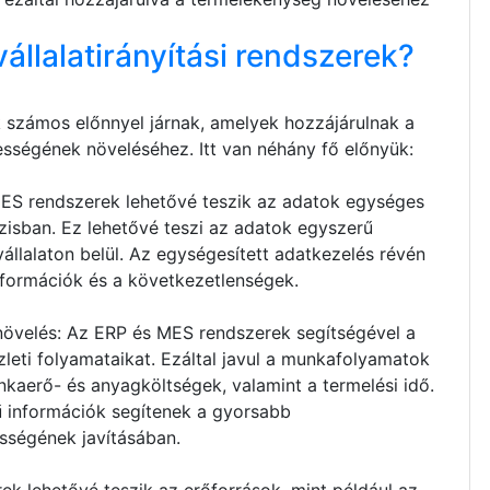
vállalatirányítási rendszerek?
k számos előnnyel járnak, amelyek hozzájárulnak a
sségének növeléséhez. Itt van néhány fő előnyük:
ES rendszerek lehetővé teszik az adatok egységes
zisban. Ez lehetővé teszi az adatok egyszerű
vállalaton belül. Az egységesített adatkezelés révén
nformációk és a következetlenségek.
övelés: Az ERP és MES rendszerek segítségével a
üzleti folyamataikat. Ezáltal javul a munkafolyamatok
kaerő- és anyagköltségek, valamint a termelési idő.
ű információk segítenek a gyorsabb
sségének javításában.