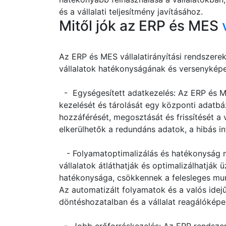
és a vállalati teljesítmény javításához.
Mitől jók az ERP és MES
Az ERP és MES vállalatirányítási rendszere
vállalatok hatékonyságának és versenyképe
- Egységesített adatkezelés: Az ERP és M
kezelését és tárolását egy központi adatbá
hozzáférését, megosztását és frissítését a 
elkerülhetők a redundáns adatok, a hibás i
- Folyamatoptimalizálás és hatékonyság n
vállalatok átláthatják és optimalizálhatják 
hatékonysága, csökkennek a felesleges mun
Az automatizált folyamatok és a valós idej
döntéshozatalban és a vállalat reagálóképe