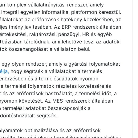
n komplex vállalatirányítási rendszer, amely
integrál egyetlen informatikai platformon keresztül.
állalatokat az erőforrások hatékony kezelésében, az
eljesítmény javításában. Az ERP rendszerek általában
értékesítési, raktározási, pénzügyi, HR és egyéb
tbázisban tárolódnak, ami lehetővé teszi az adatok
tok összehangolását a vállalaton belül.
egy olyan rendszer, amely a gyártási folyamatokat
lja,
hogy segítsék a vállalatokat a termelés
lenőrzésben és a termelési adatok nyomon
a termelési folyamatok részletes követésére és
 és az erőforrások használatát, a termelési időt, a
 nyomon követését. Az MES rendszerek általában
a termelési adatokat összekapcsolják a
i döntéshozatalt segítsék.
olyamatok optimalizálása és az erőforrások
 ezáltal hozzájárulva a termelékenység növeléséhez