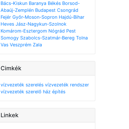
Bács-Kiskun
Baranya
Békés
Borsod-
Abaúj-Zemplén
Budapest
Csongrád
Fejér
Győr-Moson-Sopron
Hajdú-Bihar
Heves
Jász-Nagykun-Szolnok
Komárom-Esztergom
Nógrád
Pest
Somogy
Szabolcs-Szatmár-Bereg
Tolna
Vas
Veszprém
Zala
Cimkék
vízvezeték szerelés
vízvezeték rendszer
vízvezeték szerelő
ház építés
Linkek