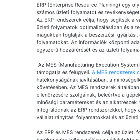
ERP (Enterprise Resource Planning) egy olya
számos üzleti folyamatot és tevékenységet 
Az ERP rendszerek célja, hogy segítsék a v
üzleti folyamatok optimalizálásában és a t
magukban foglalják a beszerzési, gyártási, 
folyamatokat. Az információk központi ada
egyszerű hozzáférését és az üzleti folyama
Az MES (Manufacturing Execution System) 
támogatja és felügyeli.
A MES rendszerek cé
hatékonyságának javításában, a minőségel
követésében. Az MES rendszerek általában 
ellenőrzésére szolgálnak, beleértve a gépek
minőségi paramétereket és az alkatrészek
integrálódnak az ERP rendszerekkel, hogy 
vállalatirányítási folyamatokkal és az üzlet
Az ERP és MES rendszerek célja az üzleti f
hatékonyabb felhasználása a vállalatokban,