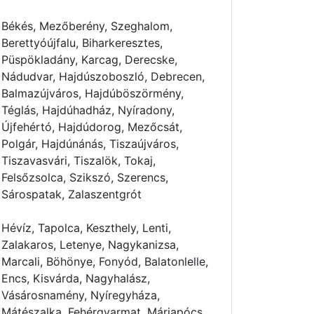
Békés, Mezőberény, Szeghalom,
Berettyóújfalu, Biharkeresztes,
Püspökladány, Karcag, Derecske,
Nádudvar, Hajdúszoboszló, Debrecen,
Balmazújváros, Hajdúböszörmény,
Téglás, Hajdúhadház, Nyíradony,
Újfehértó, Hajdúdorog, Mezőcsát,
Polgár, Hajdúnánás, Tiszaújváros,
Tiszavasvári, Tiszalök, Tokaj,
Felsőzsolca, Szikszó, Szerencs,
Sárospatak, Zalaszentgrót
Hévíz, Tapolca, Keszthely, Lenti,
Zalakaros, Letenye, Nagykanizsa,
Marcali, Böhönye, Fonyód, Balatonlelle,
Encs, Kisvárda, Nagyhalász,
Vásárosnamény, Nyíregyháza,
Mátészalka, Fehérgyarmat, Máriapócs,