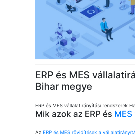
ERP és MES vállalatir
Bihar megye
ERP és MES vállalatirányítási rendszerek H
Mik azok az ERP és
MES
Az
ERP és MES rövidítések a vállalatirányít