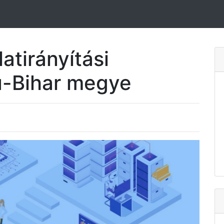
atirányítási
ú-Bihar megye