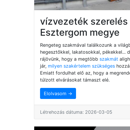
vízvezeték szerelé
Esztergom megye
Rengeteg szakmával találkozunk a világb
hegesztőkkel, lakatosokkal, pékekkel...
rájövünk, hogy a megtöbb
szakmát
alig
jár,
milyen szakértelem szükséges
hozzá,
Emiatt fordulhat elő az, hogy a megrend
túlzott elvárásokat támaszt elé.
Elolvasom →
Létrehozás dátuma: 2026-03-05