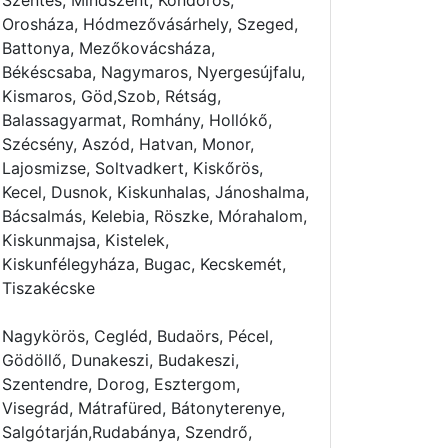
Szentes, Mindszent, Kondoros,
Orosháza, Hódmezővásárhely, Szeged,
Battonya, Mezőkovácsháza,
Békéscsaba, Nagymaros, Nyergesújfalu,
Kismaros, Göd,Szob, Rétság,
Balassagyarmat, Romhány, Hollókő,
Szécsény, Aszód, Hatvan, Monor,
Lajosmizse, Soltvadkert, Kiskőrös,
Kecel, Dusnok, Kiskunhalas, Jánoshalma,
Bácsalmás, Kelebia, Röszke, Mórahalom,
Kiskunmajsa, Kistelek,
Kiskunfélegyháza, Bugac, Kecskemét,
Tiszakécske
Nagykörös, Cegléd, Budaörs, Pécel,
Gödöllő, Dunakeszi, Budakeszi,
Szentendre, Dorog, Esztergom,
Visegrád, Mátrafüred, Bátonyterenye,
Salgótarján,Rudabánya, Szendrő,