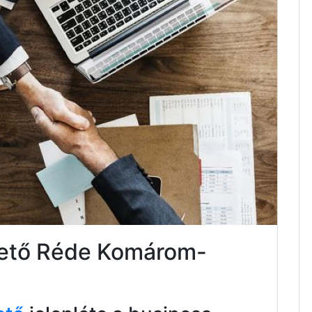
ktető Réde Komárom-