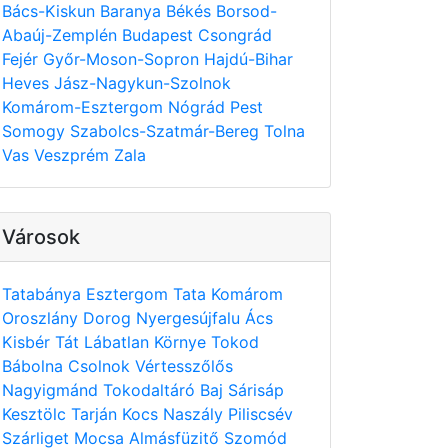
Bács-Kiskun
Baranya
Békés
Borsod-
Abaúj-Zemplén
Budapest
Csongrád
Fejér
Győr-Moson-Sopron
Hajdú-Bihar
Heves
Jász-Nagykun-Szolnok
Komárom-Esztergom
Nógrád
Pest
Somogy
Szabolcs-Szatmár-Bereg
Tolna
Vas
Veszprém
Zala
Városok
Tatabánya
Esztergom
Tata
Komárom
Oroszlány
Dorog
Nyergesújfalu
Ács
Kisbér
Tát
Lábatlan
Környe
Tokod
Bábolna
Csolnok
Vértesszőlős
Nagyigmánd
Tokodaltáró
Baj
Sárisáp
Kesztölc
Tarján
Kocs
Naszály
Piliscsév
Szárliget
Mocsa
Almásfüzitő
Szomód