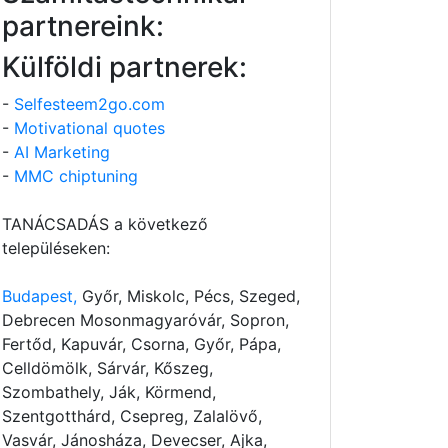
partnereink:
Külföldi partnerek:
-
Selfesteem2go.com
-
Motivational quotes
-
AI Marketing
-
MMC chiptuning
TANÁCSADÁS a következő
településeken:
Budapest,
Győr, Miskolc, Pécs, Szeged,
Debrecen Mosonmagyaróvár, Sopron,
Fertőd, Kapuvár, Csorna, Győr, Pápa,
Celldömölk, Sárvár, Kőszeg,
Szombathely, Ják, Körmend,
Szentgotthárd, Csepreg, Zalalövő,
Vasvár, Jánosháza, Devecser, Ajka,