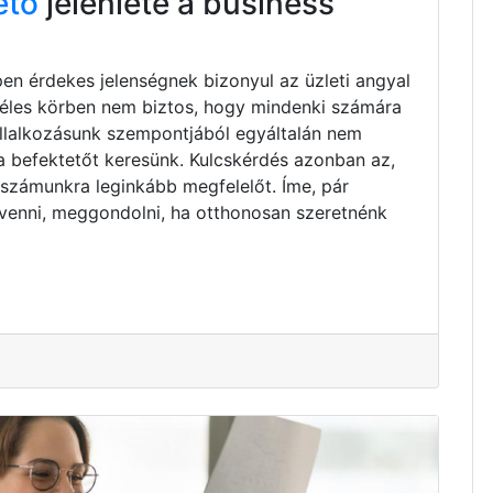
ető
jelenléte a business
pen érdekes jelenségnek bizonyul az üzleti angyal
zéles körben nem biztos, hogy mindenki számára
vállalkozásunk szempontjából egyáltalán nem
ta befektetőt keresünk. Kulcskérdés azonban az,
 számunkra leginkább megfelelőt. Íme, pár
venni, meggondolni, ha otthonosan szeretnénk