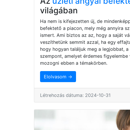
Az
üzleti angyal befekt
világában
Ha nem is kifejezetten új, de mindenkép
befektető a piacon, mely még annyira s
ismert. Ami biztos az az, hogy a saját 
veszíthetünk semmit azzal, ha egy effaj
hogy hogyan találjuk meg a legjobbat, a
szempont, amelyet érdemes figyelembe 
mozogni ebben a témakörben.
Elolvasom →
Létrehozás dátuma: 2024-10-31