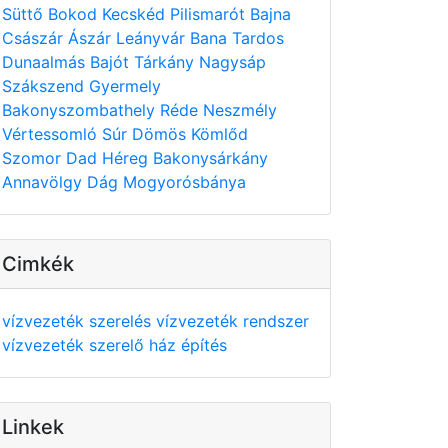
Süttő
Bokod
Kecskéd
Pilismarót
Bajna
Császár
Ászár
Leányvár
Bana
Tardos
Dunaalmás
Bajót
Tárkány
Nagysáp
Szákszend
Gyermely
Bakonyszombathely
Réde
Neszmély
Vértessomló
Súr
Dömös
Kömlőd
Szomor
Dad
Héreg
Bakonysárkány
Annavölgy
Dág
Mogyorósbánya
Cimkék
vízvezeték szerelés
vízvezeték rendszer
vízvezeték szerelő
ház építés
Linkek