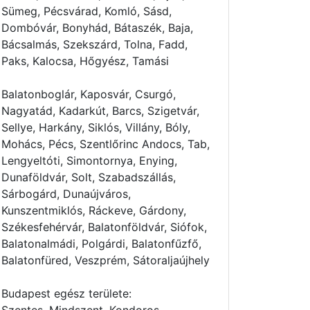
Sümeg, Pécsvárad, Komló, Sásd,
Dombóvár, Bonyhád, Bátaszék, Baja,
Bácsalmás, Szekszárd, Tolna, Fadd,
Paks, Kalocsa, Hőgyész, Tamási
Balatonboglár, Kaposvár, Csurgó,
Nagyatád, Kadarkút, Barcs, Szigetvár,
Sellye, Harkány, Siklós, Villány, Bóly,
Mohács, Pécs, Szentlőrinc Andocs, Tab,
Lengyeltóti, Simontornya, Enying,
Dunaföldvár, Solt, Szabadszállás,
Sárbogárd, Dunaújváros,
Kunszentmiklós, Ráckeve, Gárdony,
Székesfehérvár, Balatonföldvár, Siófok,
Balatonalmádi, Polgárdi, Balatonfűzfő,
Balatonfüred, Veszprém, Sátoraljaújhely
Budapest egész területe: