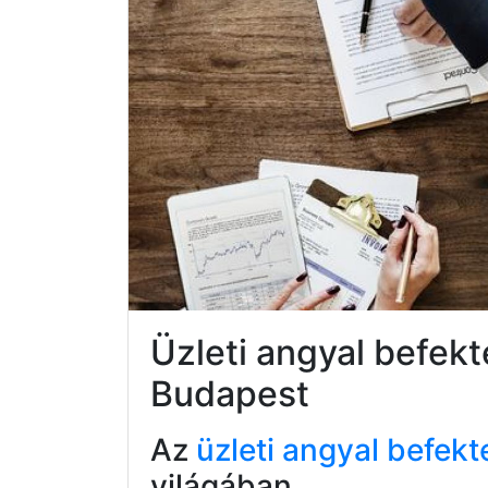
Üzleti angyal befekte
Budapest
Az
üzleti angyal befekt
világában