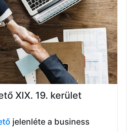
tő XIX. 19. kerület
ető
jelenléte a business