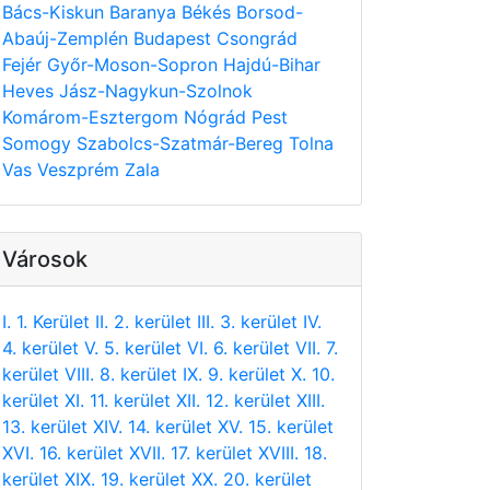
Bács-Kiskun
Baranya
Békés
Borsod-
Abaúj-Zemplén
Budapest
Csongrád
Fejér
Győr-Moson-Sopron
Hajdú-Bihar
Heves
Jász-Nagykun-Szolnok
Komárom-Esztergom
Nógrád
Pest
Somogy
Szabolcs-Szatmár-Bereg
Tolna
Vas
Veszprém
Zala
Városok
I. 1. Kerület
II. 2. kerület
III. 3. kerület
IV.
4. kerület
V. 5. kerület
VI. 6. kerület
VII. 7.
kerület
VIII. 8. kerület
IX. 9. kerület
X. 10.
kerület
XI. 11. kerület
XII. 12. kerület
XIII.
13. kerület
XIV. 14. kerület
XV. 15. kerület
XVI. 16. kerület
XVII. 17. kerület
XVIII. 18.
kerület
XIX. 19. kerület
XX. 20. kerület