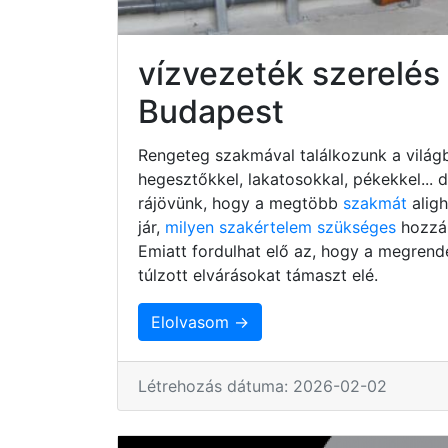
vízvezeték szerelés 
Budapest
Rengeteg szakmával találkozunk a világb
hegesztőkkel, lakatosokkal, pékekkel...
rájövünk, hogy a megtöbb
szakmát
alig
jár,
milyen szakértelem szükséges
hozzá,
Emiatt fordulhat elő az, hogy a megrend
túlzott elvárásokat támaszt elé.
Elolvasom →
Létrehozás dátuma: 2026-02-02