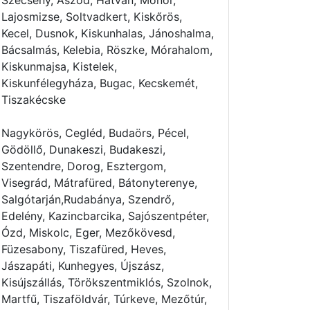
Szécsény, Aszód, Hatvan, Monor,
Lajosmizse, Soltvadkert, Kiskőrös,
Kecel, Dusnok, Kiskunhalas, Jánoshalma,
Bácsalmás, Kelebia, Röszke, Mórahalom,
Kiskunmajsa, Kistelek,
Kiskunfélegyháza, Bugac, Kecskemét,
Tiszakécske
Nagykörös, Cegléd, Budaörs, Pécel,
Gödöllő, Dunakeszi, Budakeszi,
Szentendre, Dorog, Esztergom,
Visegrád, Mátrafüred, Bátonyterenye,
Salgótarján,Rudabánya, Szendrő,
Edelény, Kazincbarcika, Sajószentpéter,
Ózd, Miskolc, Eger, Mezőkövesd,
Füzesabony, Tiszafüred, Heves,
Jászapáti, Kunhegyes, Újszász,
Kisújszállás, Törökszentmiklós, Szolnok,
Martfű, Tiszaföldvár, Túrkeve, Mezőtúr,