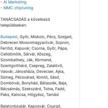
-
AI Marketing
-
MMC chiptuning
TANÁCSADÁS a következő
településeken:
Budapest,
Győr, Miskolc, Pécs, Szeged,
Debrecen Mosonmagyaróvár, Sopron,
Fertőd, Kapuvár, Csorna, Győr, Pápa,
Celldömölk, Sárvár, Kőszeg,
Szombathely, Ják, Körmend,
Szentgotthárd, Csepreg, Zalalövő,
Vasvár, Jánosháza, Devecser, Ajka,
Sümeg, Pécsvárad, Komló, Sásd,
Dombóvár, Bonyhád, Bátaszék, Baja,
Bácsalmás, Szekszárd, Tolna, Fadd,
Paks, Kalocsa, Hőgyész, Tamási
Balatonboglár, Kaposvár, Csurgó,