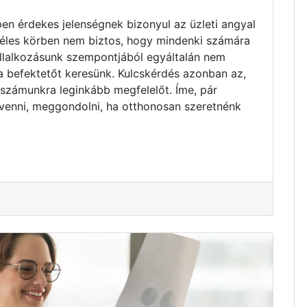
pen érdekes jelenségnek bizonyul az üzleti angyal
zéles körben nem biztos, hogy mindenki számára
vállalkozásunk szempontjából egyáltalán nem
ta befektetőt keresünk. Kulcskérdés azonban az,
 számunkra leginkább megfelelőt. Íme, pár
venni, meggondolni, ha otthonosan szeretnénk