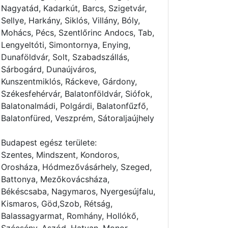
Nagyatád, Kadarkút, Barcs, Szigetvár,
Sellye, Harkány, Siklós, Villány, Bóly,
Mohács, Pécs, Szentlőrinc Andocs, Tab,
Lengyeltóti, Simontornya, Enying,
Dunaföldvár, Solt, Szabadszállás,
Sárbogárd, Dunaújváros,
Kunszentmiklós, Ráckeve, Gárdony,
Székesfehérvár, Balatonföldvár, Siófok,
Balatonalmádi, Polgárdi, Balatonfűzfő,
Balatonfüred, Veszprém, Sátoraljaújhely
Budapest egész területe:
Szentes, Mindszent, Kondoros,
Orosháza, Hódmezővásárhely, Szeged,
Battonya, Mezőkovácsháza,
Békéscsaba, Nagymaros, Nyergesújfalu,
Kismaros, Göd,Szob, Rétság,
Balassagyarmat, Romhány, Hollókő,