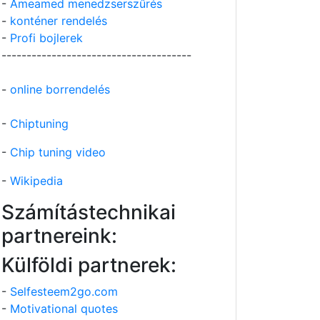
-
Ameamed menedzserszűrés
-
konténer rendelés
-
Profi bojlerek
--------------------------------------
-
online borrendelés
-
Chiptuning
-
Chip tuning video
-
Wikipedia
Számítástechnikai
partnereink:
Külföldi partnerek:
-
Selfesteem2go.com
-
Motivational quotes