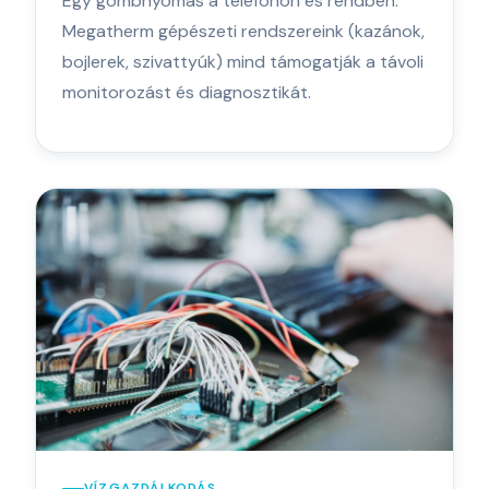
Egy gombnyomás a telefonon és rendben.
Megatherm gépészeti rendszereink (kazánok,
bojlerek, szivattyúk) mind támogatják a távoli
monitorozást és diagnosztikát.
VÍZGAZDÁLKODÁS