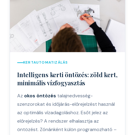
KERTAUTOMATIZÁLÁS
Intelligens kerti öntözés: zöld kert,
minimális vízfogyasztás
Az
okos öntözés
talajnedvesség-
szenzorokat és időjárás-előrejelzést használ
az optimális vízadagoláshoz. Esőt jelez az
előrejelzés? A rendszer elhalasztja az
öntözést. Zónánként külön programozható –