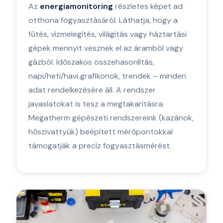
Az
energiamonitoring
részletes képet ad
otthona fogyasztásáról. Láthatja, hogy a
fűtés, vízmelegítés, világítás vagy háztartási
gépek mennyit vesznek el az áramból vagy
gázból. Időszakos összehasonlítás,
napi/heti/havi grafikonok, trendek – minden
adat rendelkezésére áll. A rendszer
javaslatokat is tesz a megtakarításra.
Megatherm gépészeti rendszereink (kazánok,
hőszivattyúk) beépített mérőpontokkal
támogatják a precíz fogyasztásmérést.