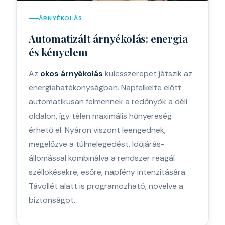
ÁRNYÉKOLÁS
Automatizált árnyékolás: energia
és kényelem
Az
okos árnyékolás
kulcsszerepet játszik az
energiahatékonyságban. Napfelkelte előtt
automatikusan felmennek a redőnyök a déli
oldalon, így télen maximális hőnyereség
érhető el. Nyáron viszont leengednek,
megelőzve a túlmelegedést. Időjárás-
állomással kombinálva a rendszer reagál
széllökésekre, esőre, napfény intenzitására.
Távollét alatt is programozható, növelve a
biztonságot.