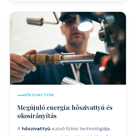
HŐSZIVATTYÚK
Megújuló energia: hőszivattyú és
okosirányítás
A
hőszivattyú
a jövő fűtési technológiája,