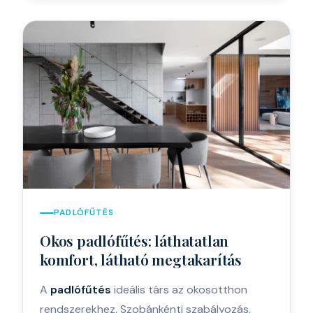
PADLÓFŰTÉS
Okos padlófűtés: láthatatlan
komfort, látható megtakarítás
A
padlófűtés
ideális társ az okosotthon
rendszerekhez. Szobánkénti szabályozás,