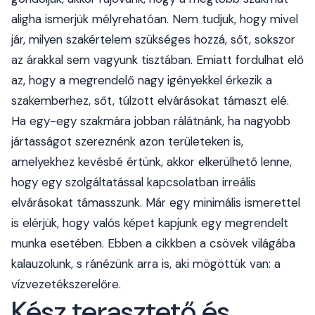
aligha ismerjük mélyrehatóan. Nem tudjuk, hogy mivel
jár, milyen szakértelem szükséges hozzá, sőt, sokszor
az árakkal sem vagyunk tisztában. Emiatt fordulhat elő
az, hogy a megrendelő nagy igényekkel érkezik a
szakemberhez, sőt, túlzott elvárásokat támaszt elé.
Ha egy-egy szakmára jobban rálátnánk, ha nagyobb
jártasságot szereznénk azon területeken is,
amelyekhez kevésbé értünk, akkor elkerülhető lenne,
hogy egy szolgáltatással kapcsolatban irreális
elvárásokat támasszunk. Már egy minimális ismerettel
is elérjük, hogy valós képet kapjunk egy megrendelt
munka esetében. Ebben a cikkben a csövek világába
kalauzolunk, s ránézünk arra is, aki mögöttük van: a
vízvezetékszerelőre.
Kész terasztető és