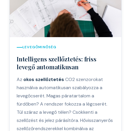
LEVEGŐMINŐSÉG
Intelligens szellőztetés: friss
levegő automatikusan
Az
okos szellőztetés
CO2 szenzorokat
használva automatikusan szabályozza a
levegőcserét. Magas páratartalom a
fürdőben? A rendszer fokozza a légcserét.
Túl száraz a levegő télen? Csökkenti a
szellőzést és jelez párásítóra. Hővisszanyerős
szellőzőrendszerekkel kombinálva az