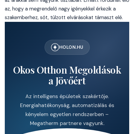
az árakkal sem vagyunk tisztában. Emiatt fordulhat elő
az, hogy a megrendelő nagy igényekkel érkezik a
szakemberhez, sőt, túlzott elvárásokat támaszt elé.
HOLON.HU
Okos Otthon Megoldások
a Jövőért
Az intelligens épületek szakértője.
Energiahatékonyság, automatizálás és
kényelem egyetlen rendszerben –
Megatherm partnere vagyunk.