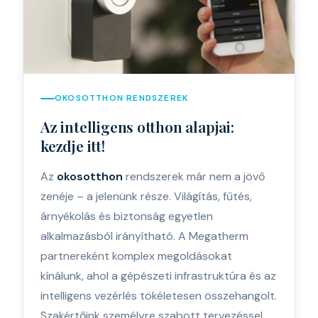
OKOSOTTHON RENDSZEREK
Az intelligens otthon alapjai:
kezdje itt!
Az
okosotthon
rendszerek már nem a jövő
zenéje – a jelenünk része. Világítás, fűtés,
árnyékolás és biztonság egyetlen
alkalmazásból irányítható. A Megatherm
partnereként komplex megoldásokat
kínálunk, ahol a gépészeti infrastruktúra és az
intelligens vezérlés tökéletesen összehangolt.
Szakértőink személyre szabott tervezéssel