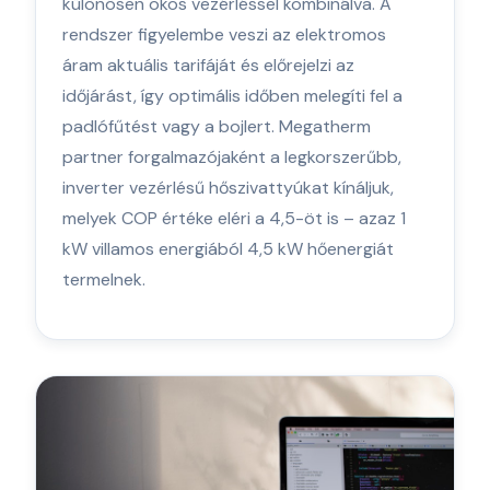
különösen okos vezérléssel kombinálva. A
rendszer figyelembe veszi az elektromos
áram aktuális tarifáját és előrejelzi az
időjárást, így optimális időben melegíti fel a
padlófűtést vagy a bojlert. Megatherm
partner forgalmazójaként a legkorszerűbb,
inverter vezérlésű hőszivattyúkat kínáljuk,
melyek COP értéke eléri a 4,5-öt is – azaz 1
kW villamos energiából 4,5 kW hőenergiát
termelnek.