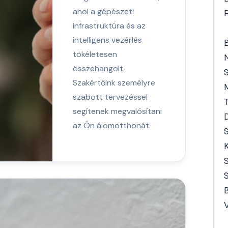
ahol a gépészeti
infrastruktúra és az
intelligens vezérlés
tökéletesen
összehangolt.
S
Szakértőink személyre
szabott tervezéssel
T
segítenek megvalósítani
D
az Ön álomotthonát.
S