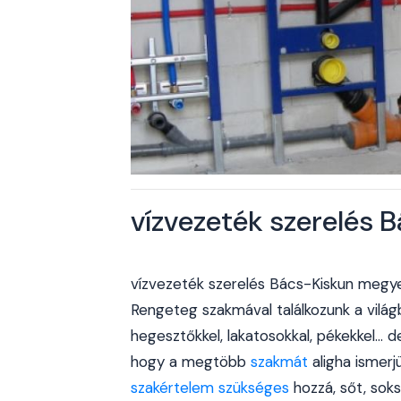
vízvezeték szerelés
vízvezeték szerelés Bács-Kiskun megy
Rengeteg szakmával találkozunk a világb
hegesztőkkel, lakatosokkal, pékekkel... 
hogy a megtöbb
szakmát
aligha ismer
szakértelem szükséges
hozzá, sőt, sok