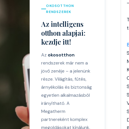
OKOSOTTHON
RENDSZEREK
Az intelligens
otthon alapjai:
kezdje itt!
Az
okosotthon
rendszerek már nem a
jövő zenéje – a jelenünk
C
része. Világítás, fűtés,
árnyékolás és biztonság
egyetlen alkalmazásból
irányítható. A
Megatherm
partnereként komplex
megoldásokat kínálunk,