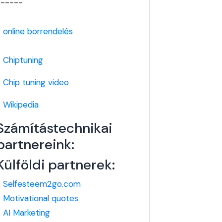
------
-
online borrendelés
-
Chiptuning
-
Chip tuning video
-
Wikipedia
Számítástechnikai
partnereink:
Külföldi partnerek:
-
Selfesteem2go.com
-
Motivational quotes
-
AI Marketing