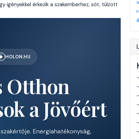
y igényekkel érkezik a szakemberhez, sőt, túlzott
HOLON.HU
 Otthon
ok a Jövőért
k szakértője. Energiahatékonyság,