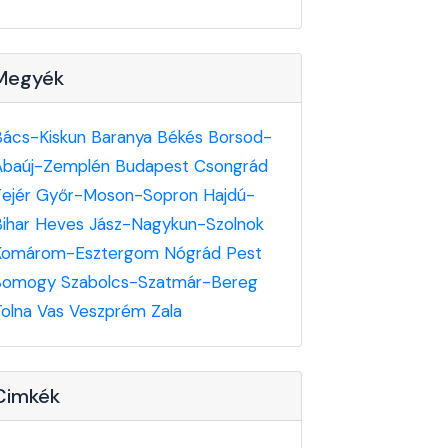
Megyék
Bács-Kiskun
Baranya
Békés
Borsod-
Abaúj-Zemplén
Budapest
Csongrád
Fejér
Győr-Moson-Sopron
Hajdú-
Bihar
Heves
Jász-Nagykun-Szolnok
Komárom-Esztergom
Nógrád
Pest
Somogy
Szabolcs-Szatmár-Bereg
Tolna
Vas
Veszprém
Zala
Cimkék