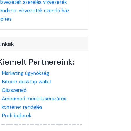
vízvezeték szerelés
vízvezeték
rendszer
vízvezeték szerelő
ház
építés
Linkek
Kiemelt Partnereink:
-
Marketing ügynökség
-
Bitcoin desktop wallet
-
Gázszerelő
-
Ameamed menedzserszűrés
-
konténer rendelés
-
Profi bojlerek
--------------------------------