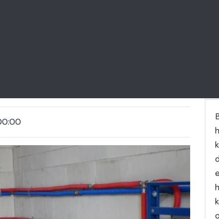
lés Bács-Kiskun megye
B
00:00
k
e
o