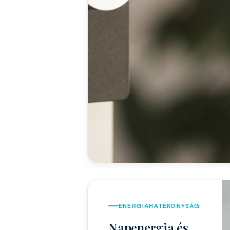
ENERGIAHATÉKONYSÁG
Napenergia és