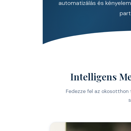
automatizálás és kényele
part
Intelligens M
Fedezze fel az okosotthon t
s