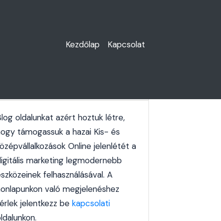
Kezdőlap
Kapcsolat
Oldal bemutatása
log oldalunkat azért hoztuk létre,
hogy támogassuk a hazai Kis- és
özépvállalkozások Online jelenlétét a
digitális marketing legmodernebb
szközeinek felhasználásával. A
honlapunkon való megjelenéshez
kérlek jelentkezz be
kapcsolati
ldalunkon.