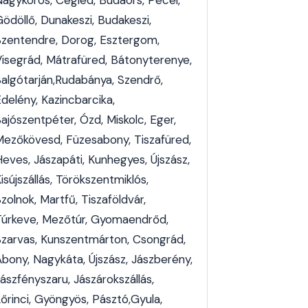
Nagykörös, Cegléd, Budaörs, Pécel,
ödöllő, Dunakeszi, Budakeszi,
Szentendre, Dorog, Esztergom,
Visegrád, Mátrafüred, Bátonyterenye,
Salgótarján,Rudabánya, Szendrő,
delény, Kazincbarcika,
ajószentpéter, Ózd, Miskolc, Eger,
Mezőkövesd, Füzesabony, Tiszafüred,
Heves, Jászapáti, Kunhegyes, Újszász,
isújszállás, Törökszentmiklós,
zolnok, Martfű, Tiszaföldvár,
Túrkeve, Mezőtúr, Gyomaendrőd,
Szarvas, Kunszentmárton, Csongrád,
Abony, Nagykáta, Újszász, Jászberény,
ászfényszaru, Jászárokszállás,
őrinci, Gyöngyös, Pásztó,Gyula,