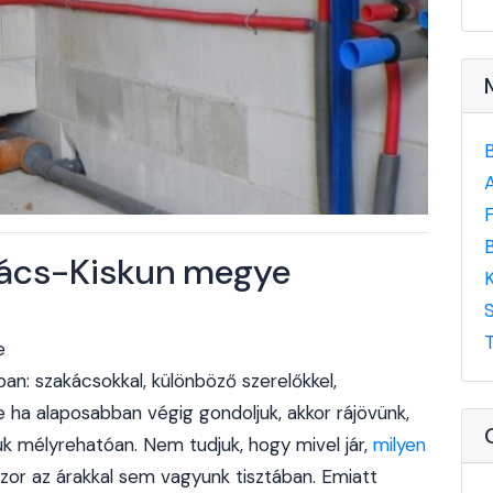
 Bács-Kiskun megye
e
an: szakácsokkal, különböző szerelőkkel,
de ha alaposabban végig gondoljuk, akkor rájövünk,
jük mélyrehatóan. Nem tudjuk, hogy mivel jár,
milyen
szor az árakkal sem vagyunk tisztában. Emiatt