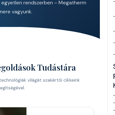
m egyetlen rendszerben – Megatherm
nere vagyunk.
egoldások Tudástára
echnológiák világát szakértői cikkeink
egítségével.