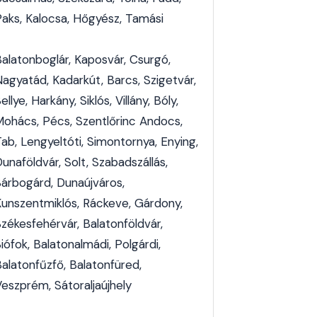
Paks, Kalocsa, Hőgyész, Tamási
Balatonboglár, Kaposvár, Csurgó,
Nagyatád, Kadarkút, Barcs, Szigetvár,
ellye, Harkány, Siklós, Villány, Bóly,
Mohács, Pécs, Szentlőrinc Andocs,
ab, Lengyeltóti, Simontornya, Enying,
unaföldvár, Solt, Szabadszállás,
Sárbogárd, Dunaújváros,
Kunszentmiklós, Ráckeve, Gárdony,
Székesfehérvár, Balatonföldvár,
iófok, Balatonalmádi, Polgárdi,
Balatonfűzfő, Balatonfüred,
Veszprém, Sátoraljaújhely