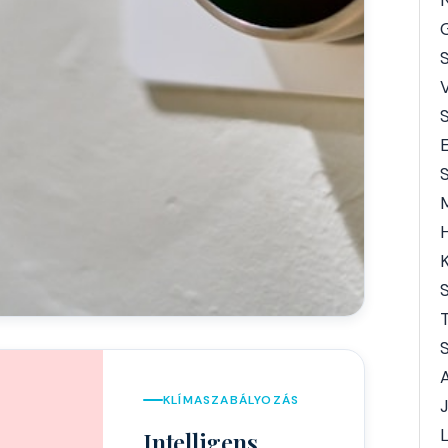
G
E
S
K
S
KLÍMASZABÁLYOZÁS
J
L
Intelligens