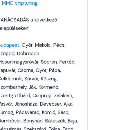
-
MMC chiptuning
TANÁCSADÁS a következő
településeken:
Budapest,
Győr, Miskolc, Pécs,
Szeged, Debrecen
Mosonmagyaróvár, Sopron, Fertőd,
Kapuvár, Csorna, Győr, Pápa,
elldömölk, Sárvár, Kőszeg,
Szombathely, Ják, Körmend,
Szentgotthárd, Csepreg, Zalalövő,
Vasvár, Jánosháza, Devecser, Ajka,
Sümeg, Pécsvárad, Komló, Sásd,
Dombóvár, Bonyhád, Bátaszék, Baja,
Bácsalmás, Szekszárd, Tolna, Fadd,