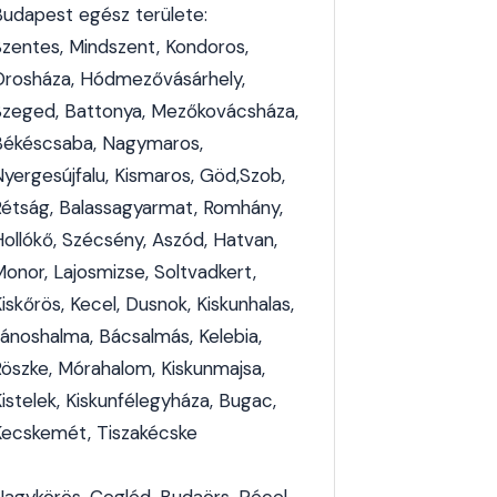
Budapest egész területe:
Szentes, Mindszent, Kondoros,
Orosháza, Hódmezővásárhely,
Szeged, Battonya, Mezőkovácsháza,
Békéscsaba, Nagymaros,
Nyergesújfalu, Kismaros, Göd,Szob,
Rétság, Balassagyarmat, Romhány,
Hollókő, Szécsény, Aszód, Hatvan,
Monor, Lajosmizse, Soltvadkert,
iskőrös, Kecel, Dusnok, Kiskunhalas,
Jánoshalma, Bácsalmás, Kelebia,
Röszke, Mórahalom, Kiskunmajsa,
istelek, Kiskunfélegyháza, Bugac,
Kecskemét, Tiszakécske