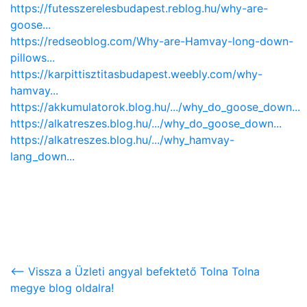
https://futesszerelesbudapest.reblog.hu/why-are-
goose...
https://redseoblog.com/Why-are-Hamvay-long-down-
pillows...
https://karpittisztitasbudapest.weebly.com/why-
hamvay...
https://akkumulatorok.blog.hu/.../why_do_goose_down...
https://alkatreszes.blog.hu/.../why_do_goose_down...
https://alkatreszes.blog.hu/.../why_hamvay-
lang_down...
<-- Vissza a Üzleti angyal befektető Tolna Tolna
megye blog oldalra!