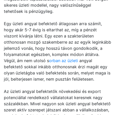
sikeres üzleti modellel, nagy valószínűséggel
tehetősek is pénzügyileg.
Egy üzleti angyal befektető átlagosan arra számít,
hogy akár 5-7 évig is eltarthat az, míg a pénzét
viszont kívánja látni. Egy ezen a szakterületen
otthonosan mozgó szakemberre az az egyik leginkább
jellemző vonás, hogy hosszú távon gondolkodik, a
folyamatokat egészben, komplex módon átlátva.
Végül, ám nem utolsó s
orban az üzleti
angyal
befektető sokkal inkább otthonosnak érzi magát egy
olyan üzletágba való befektetés során, melyet maga is
jól, belterjesen ismer, nem pusztán felületesen.
Az üzleti angyal befektetők növekedési és export
potenciállal rendelkező vállalatokat keresnek nagy
százalékban. Mivel nagyon sok üzleti angyal befektető
szeret aktív szerepet játszani abban a vállalkozásban,