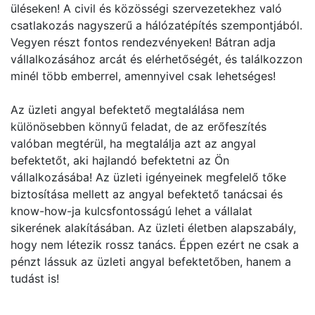
üléseken! A civil és közösségi szervezetekhez való
csatlakozás nagyszerű a hálózatépítés szempontjából.
Vegyen részt fontos rendezvényeken! Bátran adja
vállalkozásához arcát és elérhetőségét, és találkozzon
minél több emberrel, amennyivel csak lehetséges!
Az üzleti angyal befektető megtalálása nem
különösebben könnyű feladat, de az erőfeszítés
valóban megtérül, ha megtalálja azt az angyal
befektetőt, aki hajlandó befektetni az Ön
vállalkozásába! Az üzleti igényeinek megfelelő tőke
biztosítása mellett az angyal befektető tanácsai és
know-how-ja kulcsfontosságú lehet a vállalat
sikerének alakításában. Az üzleti életben alapszabály,
hogy nem létezik rossz tanács. Éppen ezért ne csak a
pénzt lássuk az üzleti angyal befektetőben, hanem a
tudást is!