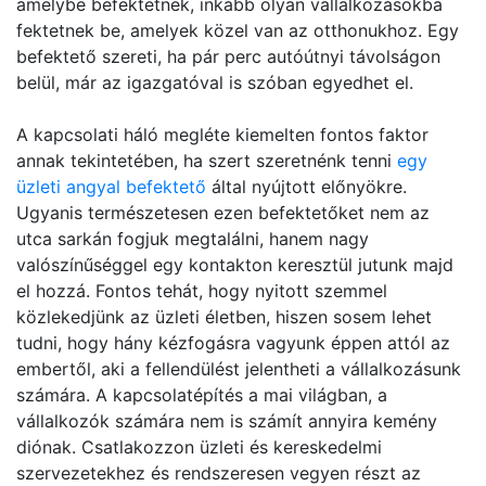
amelybe befektetnek, inkább olyan vállalkozásokba
fektetnek be, amelyek közel van az otthonukhoz. Egy
befektető szereti, ha pár perc autóútnyi távolságon
belül, már az igazgatóval is szóban egyedhet el.
A kapcsolati háló megléte kiemelten fontos faktor
annak tekintetében, ha szert szeretnénk tenni
egy
üzleti angyal befektető
által nyújtott előnyökre.
Ugyanis természetesen ezen befektetőket nem az
utca sarkán fogjuk megtalálni, hanem nagy
valószínűséggel egy kontakton keresztül jutunk majd
el hozzá. Fontos tehát, hogy nyitott szemmel
közlekedjünk az üzleti életben, hiszen sosem lehet
tudni, hogy hány kézfogásra vagyunk éppen attól az
embertől, aki a fellendülést jelentheti a vállalkozásunk
számára. A kapcsolatépítés a mai világban, a
vállalkozók számára nem is számít annyira kemény
diónak. Csatlakozzon üzleti és kereskedelmi
szervezetekhez és rendszeresen vegyen részt az