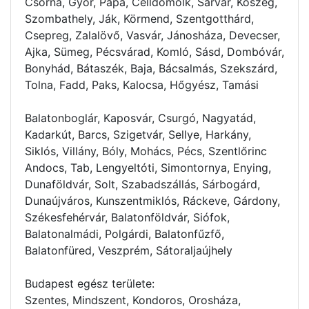
Csorna, Győr, Pápa, Celldömölk, Sárvár, Kőszeg,
Szombathely, Ják, Körmend, Szentgotthárd,
Csepreg, Zalalövő, Vasvár, Jánosháza, Devecser,
Ajka, Sümeg, Pécsvárad, Komló, Sásd, Dombóvár,
Bonyhád, Bátaszék, Baja, Bácsalmás, Szekszárd,
Tolna, Fadd, Paks, Kalocsa, Hőgyész, Tamási
Balatonboglár, Kaposvár, Csurgó, Nagyatád,
Kadarkút, Barcs, Szigetvár, Sellye, Harkány,
Siklós, Villány, Bóly, Mohács, Pécs, Szentlőrinc
Andocs, Tab, Lengyeltóti, Simontornya, Enying,
Dunaföldvár, Solt, Szabadszállás, Sárbogárd,
Dunaújváros, Kunszentmiklós, Ráckeve, Gárdony,
Székesfehérvár, Balatonföldvár, Siófok,
Balatonalmádi, Polgárdi, Balatonfűzfő,
Balatonfüred, Veszprém, Sátoraljaújhely
Budapest egész területe:
Szentes, Mindszent, Kondoros, Orosháza,