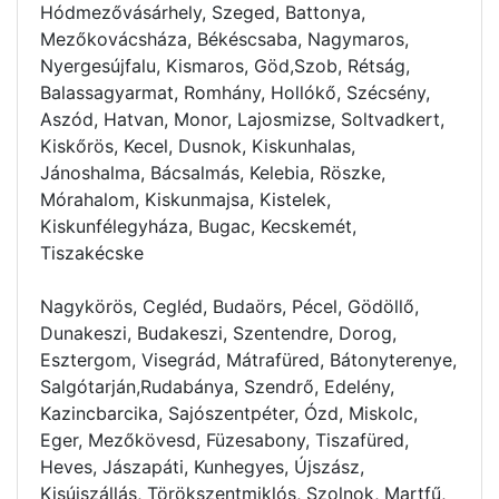
Hódmezővásárhely, Szeged, Battonya,
Mezőkovácsháza, Békéscsaba, Nagymaros,
Nyergesújfalu, Kismaros, Göd,Szob, Rétság,
Balassagyarmat, Romhány, Hollókő, Szécsény,
Aszód, Hatvan, Monor, Lajosmizse, Soltvadkert,
Kiskőrös, Kecel, Dusnok, Kiskunhalas,
Jánoshalma, Bácsalmás, Kelebia, Röszke,
Mórahalom, Kiskunmajsa, Kistelek,
Kiskunfélegyháza, Bugac, Kecskemét,
Tiszakécske
Nagykörös, Cegléd, Budaörs, Pécel, Gödöllő,
Dunakeszi, Budakeszi, Szentendre, Dorog,
Esztergom, Visegrád, Mátrafüred, Bátonyterenye,
Salgótarján,Rudabánya, Szendrő, Edelény,
Kazincbarcika, Sajószentpéter, Ózd, Miskolc,
Eger, Mezőkövesd, Füzesabony, Tiszafüred,
Heves, Jászapáti, Kunhegyes, Újszász,
Kisújszállás, Törökszentmiklós, Szolnok, Martfű,