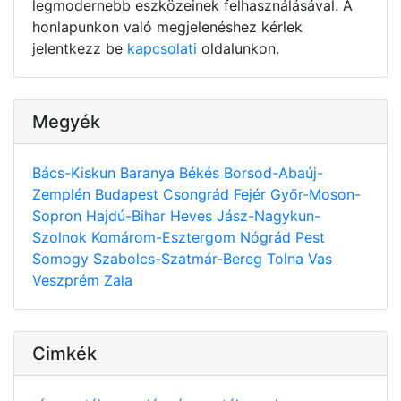
legmodernebb eszközeinek felhasználásával. A
honlapunkon való megjelenéshez kérlek
jelentkezz be
kapcsolati
oldalunkon.
Megyék
Bács-Kiskun
Baranya
Békés
Borsod-Abaúj-
Zemplén
Budapest
Csongrád
Fejér
Győr-Moson-
Sopron
Hajdú-Bihar
Heves
Jász-Nagykun-
Szolnok
Komárom-Esztergom
Nógrád
Pest
Somogy
Szabolcs-Szatmár-Bereg
Tolna
Vas
Veszprém
Zala
Cimkék