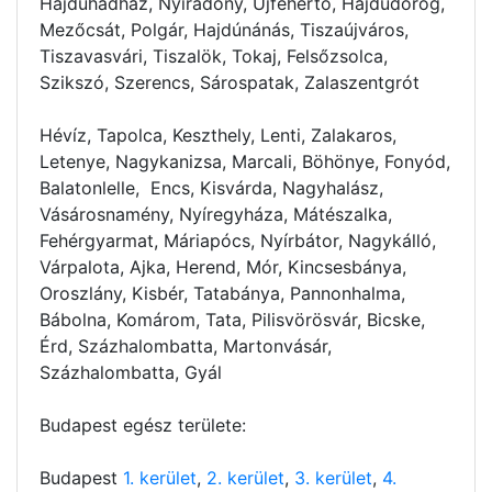
Hajdúhadház, Nyíradony, Újfehértó, Hajdúdorog,
Mezőcsát, Polgár, Hajdúnánás, Tiszaújváros,
Tiszavasvári, Tiszalök, Tokaj, Felsőzsolca,
Szikszó, Szerencs, Sárospatak, Zalaszentgrót
Hévíz, Tapolca, Keszthely, Lenti, Zalakaros,
Letenye, Nagykanizsa, Marcali, Böhönye, Fonyód,
Balatonlelle, Encs, Kisvárda, Nagyhalász,
Vásárosnamény, Nyíregyháza, Mátészalka,
Fehérgyarmat, Máriapócs, Nyírbátor, Nagykálló,
Várpalota, Ajka, Herend, Mór, Kincsesbánya,
Oroszlány, Kisbér, Tatabánya, Pannonhalma,
Bábolna, Komárom, Tata, Pilisvörösvár, Bicske,
Érd, Százhalombatta, Martonvásár,
Százhalombatta, Gyál
Budapest egész területe:
Budapest
1. kerület
,
2. kerület
,
3. kerület
,
4.