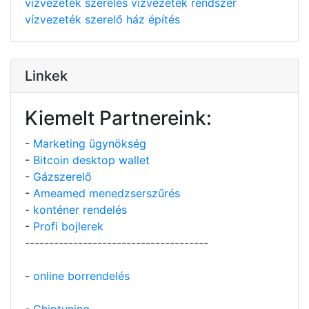
vízvezeték szerelés
vízvezeték rendszer
vízvezeték szerelő
ház építés
Linkek
Kiemelt Partnereink:
-
Marketing ügynökség
-
Bitcoin desktop wallet
-
Gázszerelő
-
Ameamed menedzserszűrés
-
konténer rendelés
-
Profi bojlerek
--------------------------------------
-
online borrendelés
-
Chiptuning