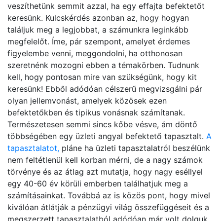
veszíthetünk semmit azzal, ha egy effajta befektetőt
keresünk. Kulcskérdés azonban az, hogy hogyan
találjuk meg a legjobbat, a számunkra leginkább
megfelelőt. Íme, pár szempont, amelyet érdemes
figyelembe venni, meggondolni, ha otthonosan
szeretnénk mozogni ebben a témakörben. Tudnunk
kell, hogy pontosan mire van szükségünk, hogy kit
keresünk! Ebből adódóan célszerű megvizsgálni pár
olyan jellemvonást, amelyek közösek ezen
befektetőkben és tipikus vonásnak számítanak.
Természetesen semmi sincs kőbe vésve, ám döntő
többségében egy üzleti angyal befektető tapasztalt.
A
tapasztalatot,
pláne ha üzleti tapasztalatról beszélünk
nem feltétlenül kell korban mérni, de a nagy számok
törvénye és az átlag azt mutatja, hogy nagy eséllyel
egy 40-60 év körüli emberben találhatjuk meg a
számításainkat. Továbbá az is közös pont, hogy mivel
kiválóan átlátják a pénzügyi világ összefüggéseit és a
megszerzett tapasztalatból adódóan már volt dolguk