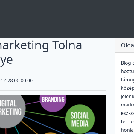
marketing Tolna
Olda
gye
Blog 
hoztu
támog
12-28 00:00:00
közép
jelenl
mark
eszkö
felha
honla