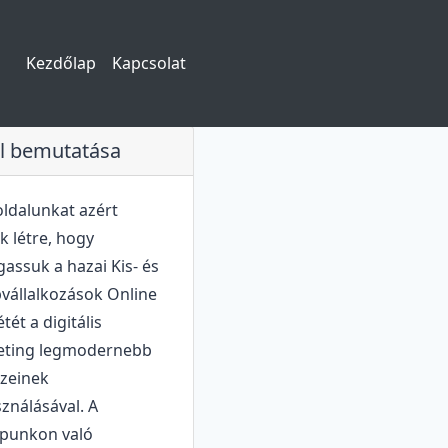
Kezdőlap
Kapcsolat
l bemutatása
oldalunkat azért
k létre, hogy
assuk a hazai Kis- és
vállalkozások Online
étét a digitális
eting legmodernebb
zeinek
sználásával. A
punkon való