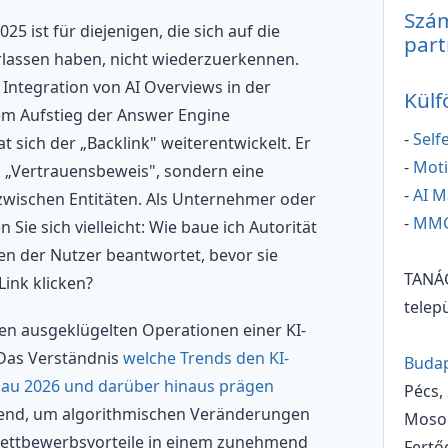
Szám
25 ist für diejenigen, die sich auf die
part
rlassen haben, nicht wiederzuerkennen.
 Integration von AI Overviews in der
Külf
m Aufstieg der Answer Engine
-
Sel
t sich der „Backlink" weiterentwickelt. Er
-
Moti
in „Vertrauensbeweis", sondern eine
-
AI M
zwischen Entitäten. Als Unternehmer oder
-
MMC
 Sie sich vielleicht: Wie baue ich Autorität
gen der Nutzer beantwortet, bevor sie
TANÁ
Link klicken?
telep
den ausgeklügelten Operationen einer KI-
 Das Verständnis
welche Trends den KI-
Budap
bau 2026 und darüber hinaus prägen
Pécs,
dend, um algorithmischen Veränderungen
Moso
Wettbewerbsvorteile in einem zunehmend
Fertő