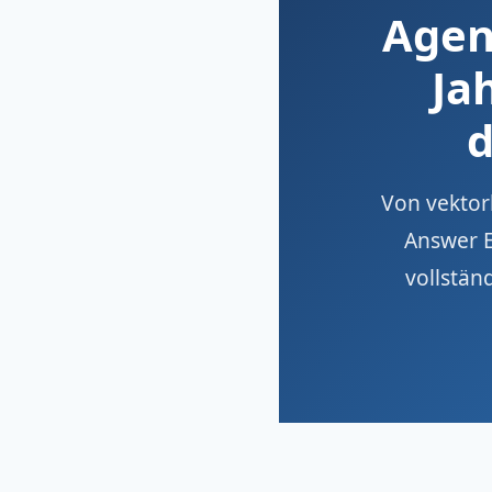
Agen
Ja
d
Von vektor
Answer 
vollstän