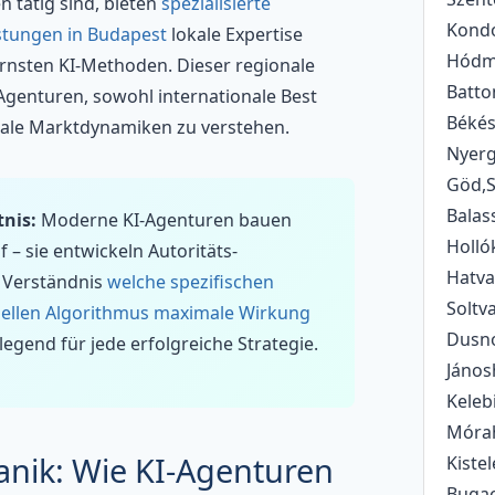
 tätig sind, bieten
spezialisierte
Kondo
stungen in Budapest
lokale Expertise
Hódme
rnsten KI-Methoden. Dieser regionale
Batto
Agenturen, sowohl internationale Best
Békés
okale Marktdynamiken zu verstehen.
Nyerg
Göd,S
Balas
nis:
Moderne KI-Agenturen bauen
Holló
f – sie entwickeln Autoritäts-
Hatva
 Verständnis
welche spezifischen
Soltv
uellen Algorithmus maximale Wirkung
Dusno
legend für jede erfolgreiche Strategie.
János
Keleb
Mórah
anik: Wie KI-Agenturen
Kiste
Bugac