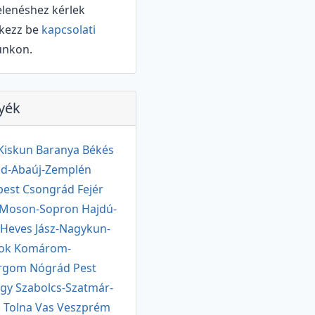
lenéshez kérlek
tkezz be
kapcsolati
unkon.
yék
Kiskun
Baranya
Békés
d-Abaúj-Zemplén
pest
Csongrád
Fejér
-Moson-Sopron
Hajdú-
r
Heves
Jász-Nagykun-
nok
Komárom-
ergom
Nógrád
Pest
ogy
Szabolcs-Szatmár-
g
Tolna
Vas
Veszprém