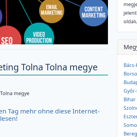
megje
jelen
oldal
Meg
eting Tolna Tolna megye
Bács-
Borso
Buda
Győr
 Tolna megye
Biha
Szol
en Tag mehr ohne diese Internet-
Eszt
lesen!
Som
Bere