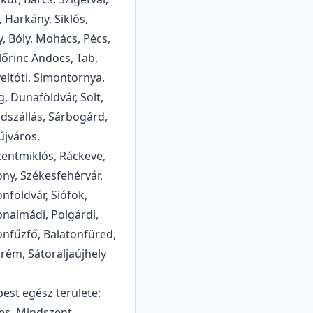
, Harkány, Siklós,
y, Bóly, Mohács, Pécs,
lőrinc Andocs, Tab,
eltóti, Simontornya,
g, Dunaföldvár, Solt,
dszállás, Sárbogárd,
jváros,
entmiklós, Ráckeve,
ny, Székesfehérvár,
onföldvár, Siófok,
onalmádi, Polgárdi,
onfűzfő, Balatonfüred,
rém, Sátoraljaújhely
est egész területe:
es, Mindszent,