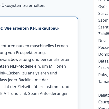
-Ökosystem zu erhalten.
Győr,
Sárvá
Szomb
Szent
t: Wie arbeiten KI-Linkaufbau-
Zalal
Devec
genturen nutzen maschinelles Lernen
Pécsv
rung von Prospektierung,
Dombó
levanzbewertung und personalisierter
Bátas
etzen NLP-Modelle ein, um Millionen
Szeks
Link-Lücken" zu analysieren und
Paks,
dass jeder Backlink mit der
Tamá
icht der Zielseite übereinstimmt und
-E-A-T- und Link-Spam-Anforderungen
Balat
Csurg
Kadar