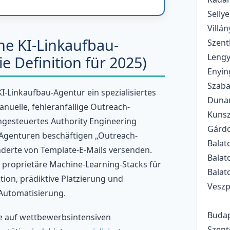
Sellye
Villán
ine KI-Linkaufbau-
Szent
Lengy
e Definition für 2025)
Enyin
Szaba
 KI-Linkaufbau-Agentur ein spezialisiertes
Dunaú
uelle, fehleranfällige Outreach-
Kunsz
gesteuertes Authority Engineering
Gárdo
e Agenturen beschäftigen „Outreach-
Balat
underte von Template-E-Mails versenden.
Balat
t proprietäre Machine-Learning-Stacks für
Balat
ion, prädiktive Platzierung und
Veszp
Automatisierung.
Budap
e auf wettbewerbsintensiven
Szent