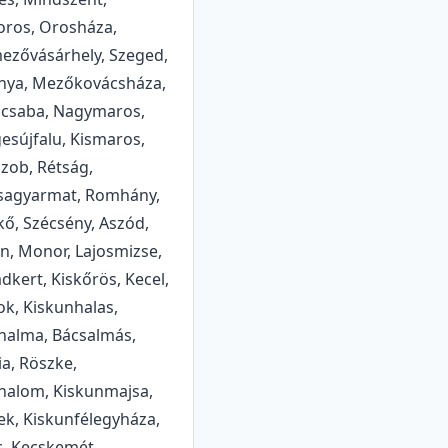
ros, Orosháza,
zővásárhely, Szeged,
nya, Mezőkovácsháza,
csaba, Nagymaros,
esújfalu, Kismaros,
zob, Rétság,
sagyarmat, Romhány,
kő, Szécsény, Aszód,
n, Monor, Lajosmizse,
adkert, Kiskőrös, Kecel,
k, Kiskunhalas,
halma, Bácsalmás,
ia, Röszke,
alom, Kiskunmajsa,
lek, Kiskunfélegyháza,
, Kecskemét,