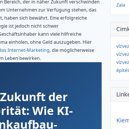
in Bereich, der in näher Zukunft verschwinden
Zala
jedem Unternehmen zur Verfügung stehen, das
, haben sich bewährt. Eine erfolgreiche
gie ist jedoch nicht schwer
Cim
eschäftsinhaber kann viele hilfreiche
ema einholen, ohne Geld auszugeben. Hier
vízve
das Internet-Marketing
, die möglicherweise
vízve
em Leben bewirken.
vízve
építé
 Zukunft der
Link
rität: Wie KI-
Kiem
inkaufbau-