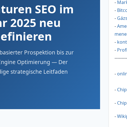
-
Mar
turen SEO im
-
Bitc
hr 2025 neu
-
Gázs
-
Ame
efinieren
mene
-
kont
-
Prof
basierter Prospektion bis zur
--------
Engine Optimierung — Der
dige strategische Leitfaden
-
onli
-
Chip
-
Chip
-
Wiki