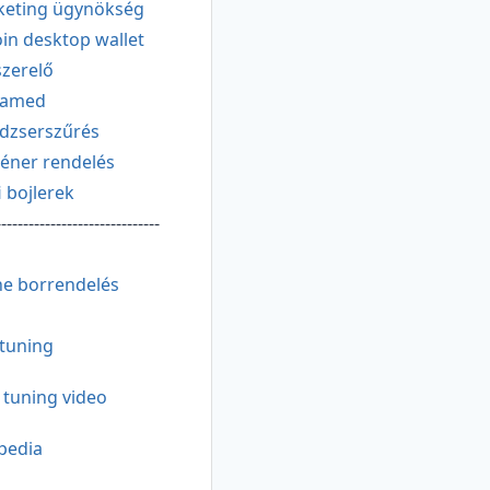
keting ügynökség
oin desktop wallet
zerelő
amed
dzserszűrés
éner rendelés
i bojlerek
------------------------------
ne borrendelés
tuning
 tuning video
pedia