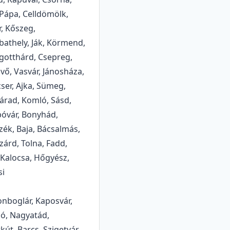
 Pápa, Celldömölk,
r, Kőszeg,
athely, Ják, Körmend,
gotthárd, Csepreg,
övő, Vasvár, Jánosháza,
ser, Ajka, Sümeg,
árad, Komló, Sásd,
vár, Bonyhád,
zék, Baja, Bácsalmás,
zárd, Tolna, Fadd,
 Kalocsa, Hőgyész,
si
onboglár, Kaposvár,
ó, Nagyatád,
kút, Barcs, Szigetvár,