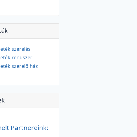
kék
zeték szerelés
zeték rendszer
zeték szerelő
ház
s
ek
elt Partnereink: