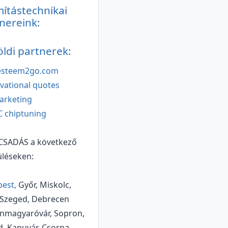
ítástechnikai
nereink:
öldi partnerek:
festeem2go.com
vational quotes
arketing
 chiptuning
CSADÁS a következő
üléseken:
est,
Győr, Miskolc,
 Szeged, Debrecen
nmagyaróvár, Sopron,
d, Kapuvár, Csorna,