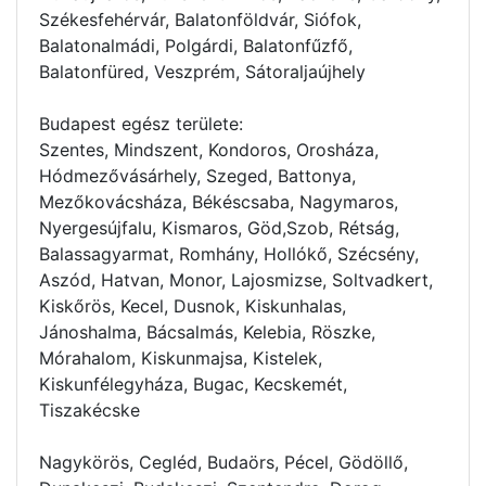
Székesfehérvár, Balatonföldvár, Siófok,
Balatonalmádi, Polgárdi, Balatonfűzfő,
Balatonfüred, Veszprém, Sátoraljaújhely
Budapest egész területe:
Szentes, Mindszent, Kondoros, Orosháza,
Hódmezővásárhely, Szeged, Battonya,
Mezőkovácsháza, Békéscsaba, Nagymaros,
Nyergesújfalu, Kismaros, Göd,Szob, Rétság,
Balassagyarmat, Romhány, Hollókő, Szécsény,
Aszód, Hatvan, Monor, Lajosmizse, Soltvadkert,
Kiskőrös, Kecel, Dusnok, Kiskunhalas,
Jánoshalma, Bácsalmás, Kelebia, Röszke,
Mórahalom, Kiskunmajsa, Kistelek,
Kiskunfélegyháza, Bugac, Kecskemét,
Tiszakécske
Nagykörös, Cegléd, Budaörs, Pécel, Gödöllő,