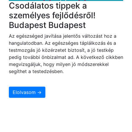
Csodálatos tippek a
személyes fejlődésről!
Budapest Budapest
Az egészséged javítása jelentős változást hoz a
hangulatodban. Az egészséges táplálkozás és a
testmozgás jó közérzetet biztosít, a jó testkép
pedig további önbizalmat ad. A következő cikkben
megvizsgáljuk, hogy milyen jó módszerekkel
segíthet a testedzésben.
Elolvasom →