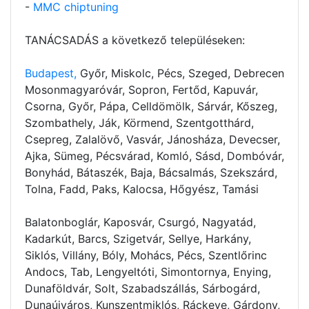
-
MMC chiptuning
TANÁCSADÁS a következő településeken:
Budapest,
Győr, Miskolc, Pécs, Szeged, Debrecen
Mosonmagyaróvár, Sopron, Fertőd, Kapuvár,
Csorna, Győr, Pápa, Celldömölk, Sárvár, Kőszeg,
Szombathely, Ják, Körmend, Szentgotthárd,
Csepreg, Zalalövő, Vasvár, Jánosháza, Devecser,
Ajka, Sümeg, Pécsvárad, Komló, Sásd, Dombóvár,
Bonyhád, Bátaszék, Baja, Bácsalmás, Szekszárd,
Tolna, Fadd, Paks, Kalocsa, Hőgyész, Tamási
Balatonboglár, Kaposvár, Csurgó, Nagyatád,
Kadarkút, Barcs, Szigetvár, Sellye, Harkány,
Siklós, Villány, Bóly, Mohács, Pécs, Szentlőrinc
Andocs, Tab, Lengyeltóti, Simontornya, Enying,
Dunaföldvár, Solt, Szabadszállás, Sárbogárd,
Dunaújváros, Kunszentmiklós, Ráckeve, Gárdony,