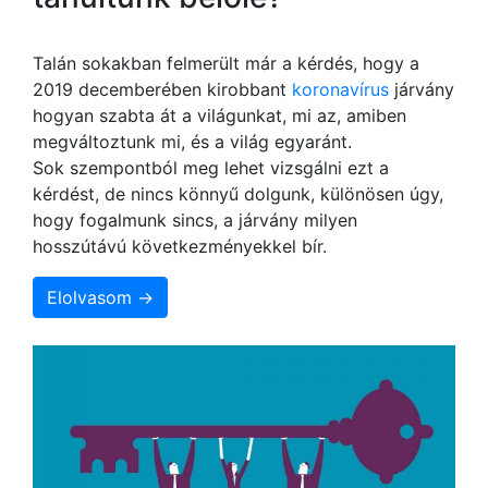
Talán sokakban felmerült már a kérdés, hogy a
2019 decemberében kirobbant
koronavírus
járvány
hogyan szabta át a világunkat, mi az, amiben
megváltoztunk mi, és a világ egyaránt.
Sok szempontból meg lehet vizsgálni ezt a
kérdést, de nincs könnyű dolgunk, különösen úgy,
hogy fogalmunk sincs, a járvány milyen
hosszútávú következményekkel bír.
Elolvasom →