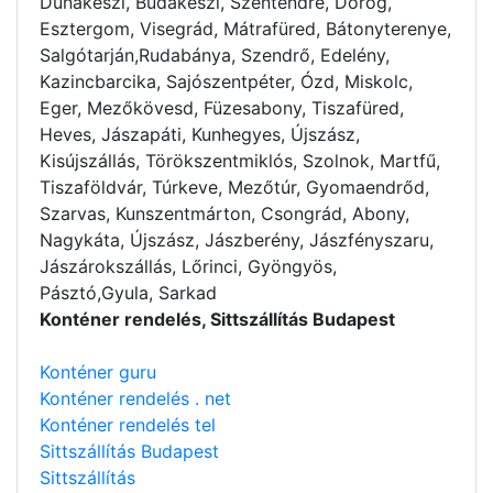
Dunakeszi, Budakeszi, Szentendre, Dorog,
Esztergom, Visegrád, Mátrafüred, Bátonyterenye,
Salgótarján,Rudabánya, Szendrő, Edelény,
Kazincbarcika, Sajószentpéter, Ózd, Miskolc,
Eger, Mezőkövesd, Füzesabony, Tiszafüred,
Heves, Jászapáti, Kunhegyes, Újszász,
Kisújszállás, Törökszentmiklós, Szolnok, Martfű,
Tiszaföldvár, Túrkeve, Mezőtúr, Gyomaendrőd,
Szarvas, Kunszentmárton, Csongrád, Abony,
Nagykáta, Újszász, Jászberény, Jászfényszaru,
Jászárokszállás, Lőrinci, Gyöngyös,
Pásztó,Gyula, Sarkad
Konténer rendelés, Sittszállítás Budapest
Konténer guru
Konténer rendelés . net
Konténer rendelés tel
Sittszállítás Budapest
Sittszállítás