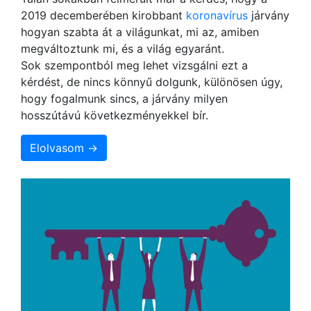
2019 decemberében kirobbant
koronavírus
járvány
hogyan szabta át a világunkat, mi az, amiben
megváltoztunk mi, és a világ egyaránt.
Sok szempontból meg lehet vizsgálni ezt a
kérdést, de nincs könnyű dolgunk, különösen úgy,
hogy fogalmunk sincs, a járvány milyen
hosszútávú következményekkel bír.
Elolvasom →