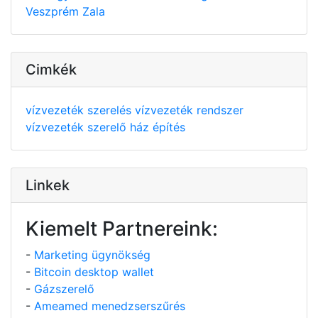
Veszprém
Zala
Cimkék
vízvezeték szerelés
vízvezeték rendszer
vízvezeték szerelő
ház építés
Linkek
Kiemelt Partnereink:
-
Marketing ügynökség
-
Bitcoin desktop wallet
-
Gázszerelő
-
Ameamed menedzserszűrés