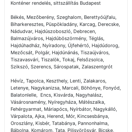
Konténer rendelés
, sittszállítás Budapest
Békés, Mezőberény, Szeghalom, Berettyóújfalu,
Biharkeresztes, Püspökladány, Karcag, Derecske,
Nádudvar, Hajdúszoboszló, Debrecen,
Balmazújváros, Hajdúböszörmény, Téglás,
Hajdúhadház, Nyíradony, Újfehértó, Hajdúdorog,
Mezőcsát, Polgár, Hajdúnánás, Tiszaújváros,
Tiszavasvári, Tiszalök, Tokaj, Felsőzsolca,
Szikszó, Szerencs, Sárospatak, Zalaszentgrót
Hévíz, Tapolca, Keszthely, Lenti, Zalakaros,
Letenye, Nagykanizsa, Marcali, Böhönye, Fonyód,
Balatonlelle, Encs, Kisvárda, Nagyhalász,
Vásárosnamény, Nyíregyháza, Mátészalka,
Fehérgyarmat, Máriapócs, Nyírbátor, Nagykálló,
Várpalota, Ajka, Herend, Mór, Kincsesbánya,
Oroszlány, Kisbér, Tatabánya, Pannonhalma,
Bábolna, Komárom, Tata, Pilisvörösvár, Bicske,