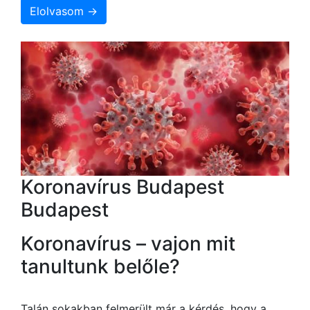
Elolvasom →
Koronavírus Budapest
Budapest
Koronavírus – vajon mit
tanultunk belőle?
Talán sokakban felmerült már a kérdés, hogy a