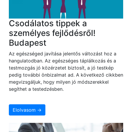
Csodálatos tippek a
személyes fejlődésről!
Budapest
Az egészséged javítása jelentős változást hoz a
hangulatodban. Az egészséges táplálkozás és a
testmozgás jó közérzetet biztosít, a jó testkép
pedig további önbizalmat ad. A következő cikkben
megvizsgáljuk, hogy milyen jó módszerekkel
segíthet a testedzésben.
Elolvasom →