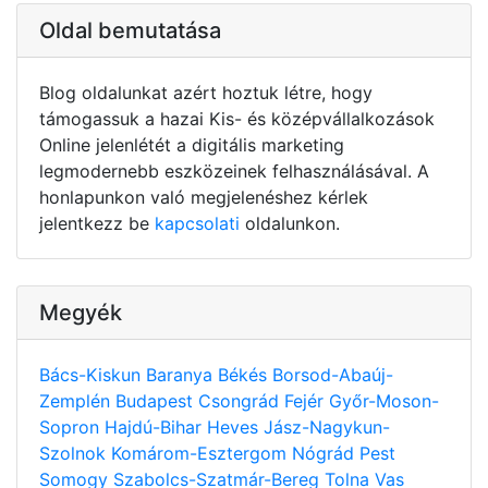
Oldal bemutatása
Blog oldalunkat azért hoztuk létre, hogy
támogassuk a hazai Kis- és középvállalkozások
Online jelenlétét a digitális marketing
legmodernebb eszközeinek felhasználásával. A
honlapunkon való megjelenéshez kérlek
jelentkezz be
kapcsolati
oldalunkon.
Megyék
Bács-Kiskun
Baranya
Békés
Borsod-Abaúj-
Zemplén
Budapest
Csongrád
Fejér
Győr-Moson-
Sopron
Hajdú-Bihar
Heves
Jász-Nagykun-
Szolnok
Komárom-Esztergom
Nógrád
Pest
Somogy
Szabolcs-Szatmár-Bereg
Tolna
Vas