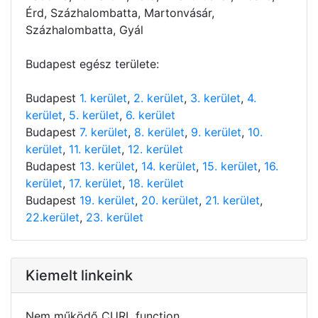
Érd, Százhalombatta, Martonvásár,
Százhalombatta, Gyál
Budapest egész területe:
Budapest
1. kerület
,
2. kerület
,
3. kerület
,
4.
kerület
,
5. kerület
,
6. kerület
Budapest
7. kerület
,
8. kerület
,
9. kerület
,
10.
kerület
,
11. kerület
,
12. kerület
Budapest
13. kerület
,
14. kerület
,
15. kerület
,
16.
kerület
,
17. kerület
,
18. kerület
Budapest
19. kerület
,
20. kerület
,
21. kerület
,
22.kerület
,
23. kerület
Kiemelt linkeink
Nem működő CURL function.