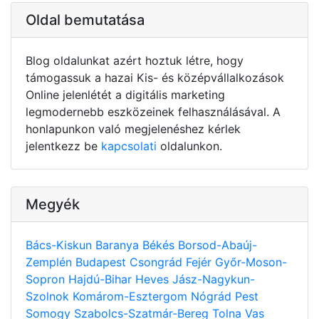
Oldal bemutatása
Blog oldalunkat azért hoztuk létre, hogy
támogassuk a hazai Kis- és középvállalkozások
Online jelenlétét a digitális marketing
legmodernebb eszközeinek felhasználásával. A
honlapunkon való megjelenéshez kérlek
jelentkezz be
kapcsolati
oldalunkon.
Megyék
Bács-Kiskun
Baranya
Békés
Borsod-Abaúj-
Zemplén
Budapest
Csongrád
Fejér
Győr-Moson-
Sopron
Hajdú-Bihar
Heves
Jász-Nagykun-
Szolnok
Komárom-Esztergom
Nógrád
Pest
Somogy
Szabolcs-Szatmár-Bereg
Tolna
Vas