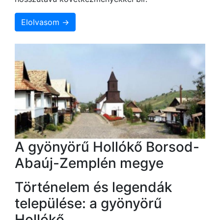
Elolvasom →
A gyönyörű Hollókő Borsod-
Abaúj-Zemplén megye
Történelem és legendák
települése: a gyönyörű
Hollókő