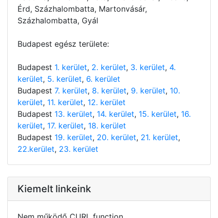
Érd, Százhalombatta, Martonvásár,
Százhalombatta, Gyál
Budapest egész területe:
Budapest
1. kerület
,
2. kerület
,
3. kerület
,
4.
kerület
,
5. kerület
,
6. kerület
Budapest
7. kerület
,
8. kerület
,
9. kerület
,
10.
kerület
,
11. kerület
,
12. kerület
Budapest
13. kerület
,
14. kerület
,
15. kerület
,
16.
kerület
,
17. kerület
,
18. kerület
Budapest
19. kerület
,
20. kerület
,
21. kerület
,
22.kerület
,
23. kerület
Kiemelt linkeink
Nem működő CURL function.