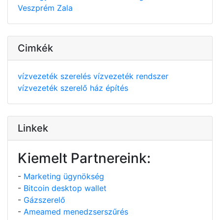
Veszprém
Zala
Cimkék
vízvezeték szerelés
vízvezeték rendszer
vízvezeték szerelő
ház építés
Linkek
Kiemelt Partnereink:
-
Marketing ügynökség
-
Bitcoin desktop wallet
-
Gázszerelő
-
Ameamed menedzserszűrés