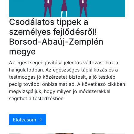
Csodálatos tippek a
személyes fejlődésről!
Borsod-Abaúj-Zemplén
megye
Az egészséged javítása jelentős változást hoz a
hangulatodban. Az egészséges táplálkozás és a
testmozgás jó közérzetet biztosít, a jó testkép
pedig további önbizalmat ad. A következő cikkben
megvizsgáljuk, hogy milyen jó módszerekkel
segíthet a testedzésben.
Elolvasom →