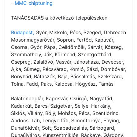
-
MMC chiptuning
TANÁCSADÁS a következő településeken:
Budapest,
Győr, Miskolc, Pécs, Szeged, Debrecen
Mosonmagyaróvár, Sopron, Fertőd, Kapuvár,
Csorna, Győr, Pápa, Celldömölk, Sárvár, Kőszeg,
Szombathely, Ják, Körmend, Szentgotthárd,
Csepreg, Zalalövő, Vasvár, Jánosháza, Devecser,
Ajka, Sümeg, Pécsvárad, Komló, Sásd, Dombóvár,
Bonyhád, Bátaszék, Baja, Bácsalmás, Szekszárd,
Tolna, Fadd, Paks, Kalocsa, Hőgyész, Tamási
Balatonboglár, Kaposvár, Csurgó, Nagyatád,
Kadarkút, Barcs, Szigetvár, Sellye, Harkány,
Siklós, Villány, Bóly, Mohács, Pécs, Szentlőrinc
Andocs, Tab, Lengyeltóti, Simontornya, Enying,
Dunaföldvár, Solt, Szabadszállás, Sárbogárd,
Dunaújváros, Kunszentmiklós, Ráckeve, Gárdony,