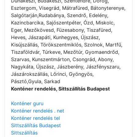
Dunakeszi, Budakeszi, Szentendre, Dorog,
Esztergom, Visegrád, Mátrafüred, Bátonyterenye,
Salgótarján,Rudabánya, Szendrő, Edelény,
Kazincbarcika, Sajószentpéter, Ózd, Miskolc,
Eger, Mezőkövesd, Füzesabony, Tiszafüred,
Heves, Jászapáti, Kunhegyes, Újszász,
Kisújszállás, Törökszentmiklós, Szolnok, Martfű,
Tiszaföldvár, Túrkeve, Mezőtúr, Gyomaendrőd,
Szarvas, Kunszentmárton, Csongrád, Abony,
Nagykáta, Újszász, Jászberény, Jászfényszaru,
Jászárokszállás, Lőrinci, Gyöngyös,
Pásztó,Gyula, Sarkad
Konténer rendelés, Sittszállítás Budapest
Konténer guru
Konténer rendelés . net
Konténer rendelés tel
Sittszállítás Budapest
Sittszállítás