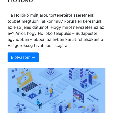
Ha Hollókő múltjáról, történetéről szeretnénk
többet megtudni, akkor 1987 körül kell keresnünk
az első jeles dátumot. Hogy miről nevezetes ez az
év? Arról, hogy Hollókő település – Budapesttel
egy időben – ebben az évben került fel elsőként a
Világörökség hivatalos listájára.
Elolvasom →