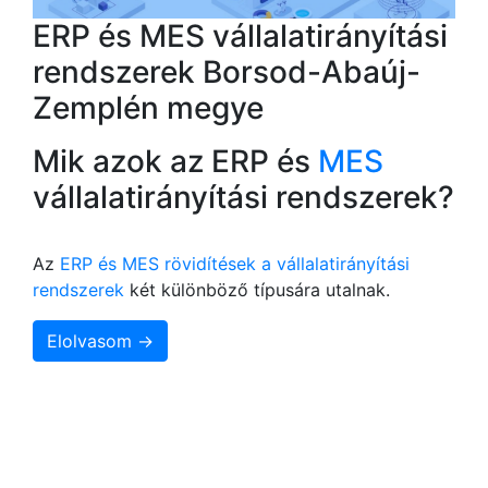
ERP és MES vállalatirányítási
rendszerek Borsod-Abaúj-
Zemplén megye
Mik azok az ERP és
MES
vállalatirányítási rendszerek?
Az
ERP és MES rövidítések a vállalatirányítási
rendszerek
két különböző típusára utalnak.
Elolvasom →