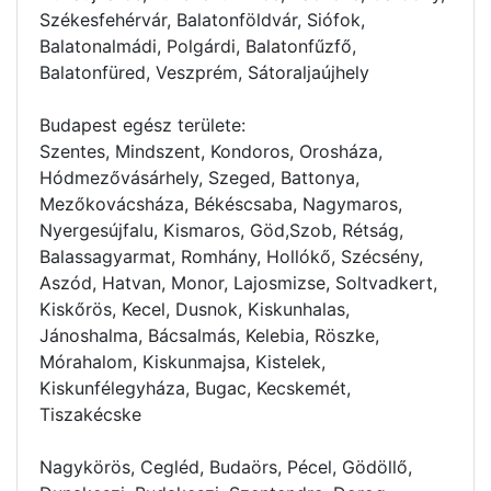
Székesfehérvár, Balatonföldvár, Siófok,
Balatonalmádi, Polgárdi, Balatonfűzfő,
Balatonfüred, Veszprém, Sátoraljaújhely
Budapest egész területe:
Szentes, Mindszent, Kondoros, Orosháza,
Hódmezővásárhely, Szeged, Battonya,
Mezőkovácsháza, Békéscsaba, Nagymaros,
Nyergesújfalu, Kismaros, Göd,Szob, Rétság,
Balassagyarmat, Romhány, Hollókő, Szécsény,
Aszód, Hatvan, Monor, Lajosmizse, Soltvadkert,
Kiskőrös, Kecel, Dusnok, Kiskunhalas,
Jánoshalma, Bácsalmás, Kelebia, Röszke,
Mórahalom, Kiskunmajsa, Kistelek,
Kiskunfélegyháza, Bugac, Kecskemét,
Tiszakécske
Nagykörös, Cegléd, Budaörs, Pécel, Gödöllő,