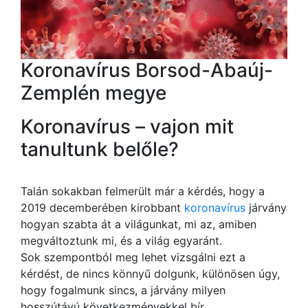
Koronavírus Borsod-Abaúj-
Zemplén megye
Koronavírus – vajon mit
tanultunk belőle?
Talán sokakban felmerült már a kérdés, hogy a
2019 decemberében kirobbant
koronavírus
járvány
hogyan szabta át a világunkat, mi az, amiben
megváltoztunk mi, és a világ egyaránt.
Sok szempontból meg lehet vizsgálni ezt a
kérdést, de nincs könnyű dolgunk, különösen úgy,
hogy fogalmunk sincs, a járvány milyen
hosszútávú következményekkel bír.