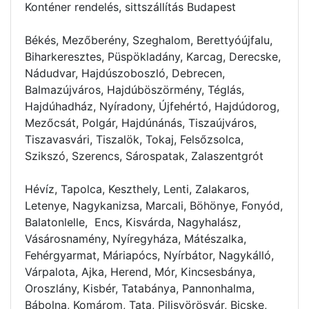
Konténer rendelés
, sittszállítás Budapest
Békés, Mezőberény, Szeghalom, Berettyóújfalu,
Biharkeresztes, Püspökladány, Karcag, Derecske,
Nádudvar, Hajdúszoboszló, Debrecen,
Balmazújváros, Hajdúböszörmény, Téglás,
Hajdúhadház, Nyíradony, Újfehértó, Hajdúdorog,
Mezőcsát, Polgár, Hajdúnánás, Tiszaújváros,
Tiszavasvári, Tiszalök, Tokaj, Felsőzsolca,
Szikszó, Szerencs, Sárospatak, Zalaszentgrót
Hévíz, Tapolca, Keszthely, Lenti, Zalakaros,
Letenye, Nagykanizsa, Marcali, Böhönye, Fonyód,
Balatonlelle, Encs, Kisvárda, Nagyhalász,
Vásárosnamény, Nyíregyháza, Mátészalka,
Fehérgyarmat, Máriapócs, Nyírbátor, Nagykálló,
Várpalota, Ajka, Herend, Mór, Kincsesbánya,
Oroszlány, Kisbér, Tatabánya, Pannonhalma,
Bábolna, Komárom, Tata, Pilisvörösvár, Bicske,