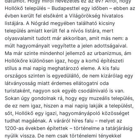
dátumot. Hogy miről nevezetes ez az év? Arról, hogy
Hollókő település – Budapesttel egy időben – ebben az
évben került fel elsőként a Világörökség hivatalos
listájára. A Nógrád megyében található kicsiny
település amiatt került fel a nívós listára, mert
olyasvalamit tudott már akkoriban, amit más nem: a
múlt hagyományait vegyítette a jelen adottságaival.
Ma már szinte mindenhol jellemző az urbanizmus, ám
Hollókőre különösen igaz, hogy a korhű építészeti
stílus a mai napig meghatározó eleme. A kis falu
országos szinten is egyedülálló, de nem kizárólag egy
látványosság miatt érdemes ellátogatni oda
turistaként, nagyon sok egyéb csodálnivaló is van.
Sokan úgy gondolnak rá, hogy egy muzeális település,
de ez nem igaz, hiszen a mai napig lakják a települést,
sőt, Hollókő egy igazi, hagyományápoló közösséget
tudhat magáénak. A váráról híres falu – melyet az
1200-as években építettek – történelme a tatárjárásig
nyúlik vissza. De nem csak történelemi tényekkel