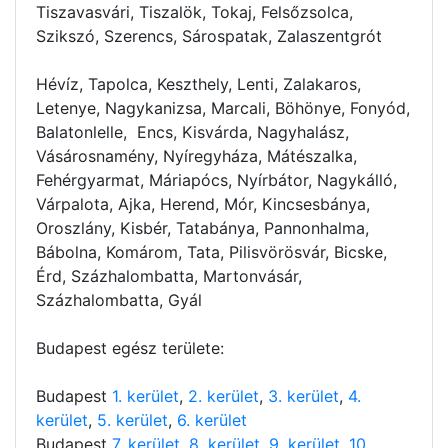
Tiszavasvári, Tiszalök, Tokaj, Felsőzsolca,
Szikszó, Szerencs, Sárospatak, Zalaszentgrót
Hévíz, Tapolca, Keszthely, Lenti, Zalakaros,
Letenye, Nagykanizsa, Marcali, Böhönye, Fonyód,
Balatonlelle, Encs, Kisvárda, Nagyhalász,
Vásárosnamény, Nyíregyháza, Mátészalka,
Fehérgyarmat, Máriapócs, Nyírbátor, Nagykálló,
Várpalota, Ajka, Herend, Mór, Kincsesbánya,
Oroszlány, Kisbér, Tatabánya, Pannonhalma,
Bábolna, Komárom, Tata, Pilisvörösvár, Bicske,
Érd, Százhalombatta, Martonvásár,
Százhalombatta, Gyál
Budapest egész területe:
Budapest
1. kerület
,
2. kerület
,
3. kerület
,
4.
kerület
,
5. kerület
,
6. kerület
Budapest
7. kerület
,
8. kerület
,
9. kerület
,
10.