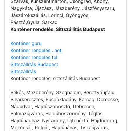
Szarvas, Kunszentmárton, Csongrád, Abony,
Nagykáta, Újszász, Jászberény, Jászfényszaru,
Jászárokszállás, Lőrinci, Gyöngyös,
Pásztó,Gyula, Sarkad
Konténer rendelés, Sittszállítás Budapest
Konténer guru
Konténer rendelés . net
Konténer rendelés tel
Sittszállítás Budapest
Sittszállítás
Konténer rendelés
, sittszállítás Budapest
Békés, Mezőberény, Szeghalom, Berettyóújfalu,
Biharkeresztes, Püspökladány, Karcag, Derecske,
Nádudvar, Hajdúszoboszló, Debrecen,
Balmazújváros, Hajdúböszörmény, Téglás,
Hajdúhadház, Nyíradony, Újfehértó, Hajdúdorog,
Mezőcsát, Polgár, Hajdúnánás, Tiszaújváros,