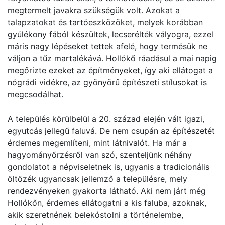
megtermelt javakra szükségük volt. Azokat a
talapzatokat és tartóeszközöket, melyek korábban
gyúlékony fából készültek, lecserélték vályogra, ezzel
máris nagy lépéseket tettek afelé, hogy termésük ne
váljon a tűz martalékává. Hollókő ráadásul a mai napig
megőrizte ezeket az építményeket, így aki ellátogat a
nógrádi vidékre, az gyönyörű építészeti stílusokat is
megcsodálhat.
A település körülbelül a 20. század elején vált igazi,
egyutcás jellegű faluvá. De nem csupán az építészetét
érdemes megemlíteni, mint látnivalót. Ha már a
hagyományőrzésről van szó, szenteljünk néhány
gondolatot a népviseletnek is, ugyanis a tradicionális
öltözék ugyancsak jellemző a településre, mely
rendezvényeken gyakorta látható. Aki nem járt még
Hollókőn, érdemes ellátogatni a kis faluba, azoknak,
akik szeretnének belekóstolni a történelembe,