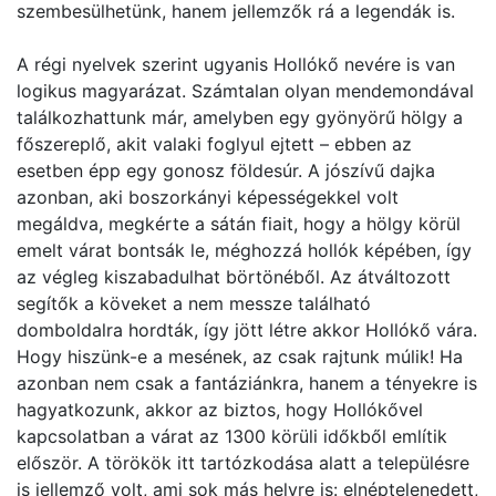
szembesülhetünk, hanem jellemzők rá a legendák is.
A régi nyelvek szerint ugyanis Hollókő nevére is van
logikus magyarázat. Számtalan olyan mendemondával
találkozhattunk már, amelyben egy gyönyörű hölgy a
főszereplő, akit valaki foglyul ejtett – ebben az
esetben épp egy gonosz földesúr. A jószívű dajka
azonban, aki boszorkányi képességekkel volt
megáldva, megkérte a sátán fiait, hogy a hölgy körül
emelt várat bontsák le, méghozzá hollók képében, így
az végleg kiszabadulhat börtönéből. Az átváltozott
segítők a köveket a nem messze található
domboldalra hordták, így jött létre akkor Hollókő vára.
Hogy hiszünk-e a mesének, az csak rajtunk múlik! Ha
azonban nem csak a fantáziánkra, hanem a tényekre is
hagyatkozunk, akkor az biztos, hogy Hollókővel
kapcsolatban a várat az 1300 körüli időkből említik
először. A törökök itt tartózkodása alatt a településre
is jellemző volt, ami sok más helyre is: elnéptelenedett,