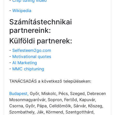
-
Chip tuning video
-
Wikipedia
Számítástechnikai
partnereink:
Külföldi partnerek:
-
Selfesteem2go.com
-
Motivational quotes
-
AI Marketing
-
MMC chiptuning
TANÁCSADÁS a következő településeken:
Budapest,
Győr, Miskolc, Pécs, Szeged, Debrecen
Mosonmagyaróvár, Sopron, Fertőd, Kapuvár,
Csorna, Győr, Pápa, Celldömölk, Sárvár, Kőszeg,
Szombathely, Ják, Körmend, Szentgotthárd,