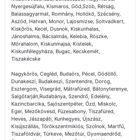
Nyergesújfalu, Kismaros, Göd,Szob, Rétság,
Balassagyarmat, Romhány, Hollókő, Szécsény,
Aszód, Hatvan, Monor, Lajosmizse, Soltvadkert,
Kiskőrös, Kecel, Dusnok, Kiskunhalas,
Jánoshalma, Bácsalmás, Kelebia, Röszke,
Mórahalom, Kiskunmajsa, Kistelek,
Kiskunfélegyháza, Bugac, Kecskemét,
Tiszakécske
Nagykörös, Cegléd, Budaörs, Pécel, Gödöllő,
Dunakeszi, Budakeszi, Szentendre, Dorog,
Esztergom, Visegrád, Mátrafüred, Bátonyterenye,
Salgótarján,Rudabánya, Szendrő, Edelény,
Kazincbarcika, Sajószentpéter, Ózd, Miskolc,
Eger, Mezőkövesd, Füzesabony, Tiszafüred,
Heves, Jászapáti, Kunhegyes, Újszász,
Kisújszállás, Törökszentmiklós, Szolnok, Martfű,
Tiszaföldvár, Túrkeve, Mezőtúr, Gyomaendrőd,