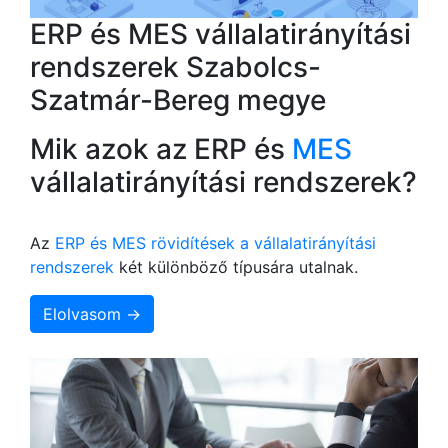
ERP és MES vállalatirányítási
rendszerek Szabolcs-
Szatmár-Bereg megye
Mik azok az ERP és
MES
vállalatirányítási rendszerek?
Az
ERP és MES rövidítések a vállalatirányítási
rendszerek
két különböző típusára utalnak.
Elolvasom →