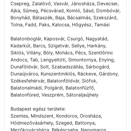
Csepreg, Zalalövő, Vasvár, Jánosháza, Devecser,
Ajka, Sümeg, Pécsvárad, Komló, Sásd, Dombóvár,
Bonyhád, Bátaszék, Baja, Bácsalmás, Szekszárd,
Tolna, Fadd, Paks, Kalocsa, Hőgyész, Tamási
Balatonboglár, Kaposvár, Csurgó, Nagyatád,
Kadarkút, Barcs, Szigetvár, Sellye, Harkány,
Siklós, Villány, Bóly, Mohács, Pécs, Szentlőrinc
Andocs, Tab, Lengyeltóti, Simontornya, Enying,
Dunaföldvár, Solt, Szabadszállás, Sárbogárd,
Dunaújváros, Kunszentmiklós, Ráckeve, Gárdony,
Székesfehérvár, Balatonföldvár, Siófok,
Balatonalmádi, Polgárdi, Balatonfűzfő,
Balatonfüred, Veszprém, Sátoraljaújhely
Budapest egész területe:
Szentes, Mindszent, Kondoros, Orosháza,
Hódmezővásárhely, Szeged, Battonya,
Mezőkovácsháza, Békéscsaba, Nagymaros,