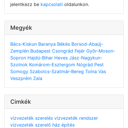
jelentkezz be
kapcsolati
oldalunkon.
Megyék
Bács-Kiskun
Baranya
Békés
Borsod-Abaúj-
Zemplén
Budapest
Csongrád
Fejér
Győr-Moson-
Sopron
Hajdú-Bihar
Heves
Jász-Nagykun-
Szolnok
Komárom-Esztergom
Nógrád
Pest
Somogy
Szabolcs-Szatmár-Bereg
Tolna
Vas
Veszprém
Zala
Cimkék
vízvezeték szerelés
vízvezeték rendszer
vízvezeték szerelő
ház építés