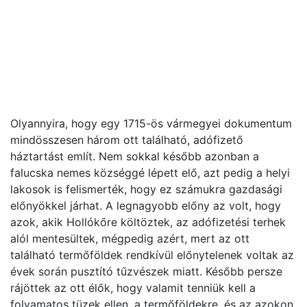
Olyannyira, hogy egy 1715-ös vármegyei dokumentum
mindösszesen három ott található, adófizető
háztartást említ. Nem sokkal később azonban a
falucska nemes községgé lépett elő, azt pedig a helyi
lakosok is felismerték, hogy ez számukra gazdasági
előnyökkel járhat. A legnagyobb előny az volt, hogy
azok, akik Hollókőre költöztek, az adófizetési terhek
alól mentesültek, mégpedig azért, mert az ott
található termőföldek rendkívül előnytelenek voltak az
évek során pusztító tűzvészek miatt. Később persze
rájöttek az ott élők, hogy valamit tenniük kell a
folyamatos tüzek ellen, a termőföldekre, és az azokon